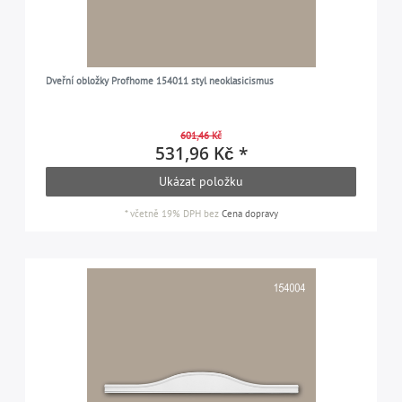
Dveřní obložky Profhome 154011 styl neoklasicismus
601,46 Kč
531,96 Kč *
Ukázat položku
*
včetně 19% DPH
bez
Cena dopravy