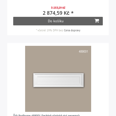
3 253,29 Kč
2 874,59 Kč *
Do košíku
*
včetně 19% DPH
bez
Cena dopravy
Štít Profhome 489001 Fasádná výzdobá styl neoempír