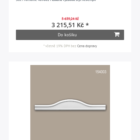
3 639,24 Kč
3 215,51 Kč *
Do košíku
*
včetně 19% DPH
bez
Cena dopravy