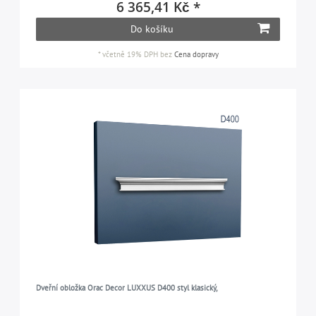
6 365,41 Kč *
Do košíku
*
včetně 19% DPH
bez
Cena dopravy
Dveřní obložka Orac Decor LUXXUS D400 styl klasický,