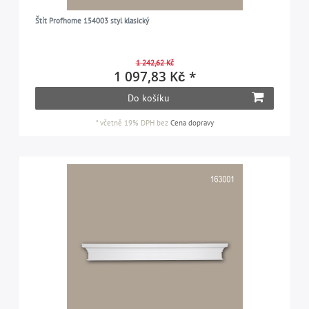
Štít Profhome 154003 styl klasický
1 242,62 Kč
1 097,83 Kč *
Do košíku
*
včetně 19% DPH
bez
Cena dopravy