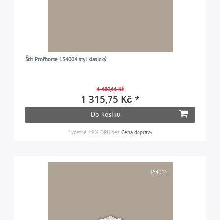
Štít Profhome 154004 styl klasický
1 489,11 Kč
1 315,75 Kč *
Do košíku
*
včetně 19% DPH
bez
Cena dopravy