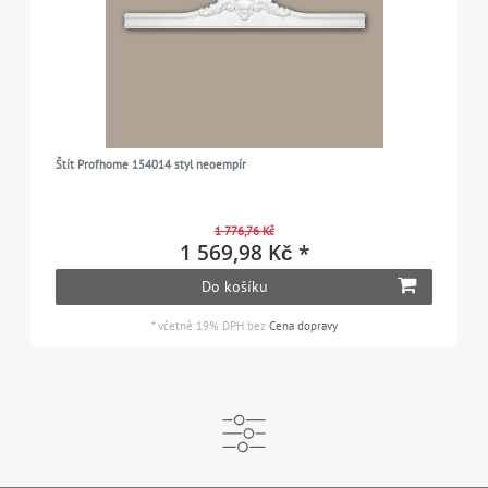
Štít Profhome 154014 styl neoempír
1 776,76 Kč
1 569,98 Kč *
Do košíku
*
včetně 19% DPH
bez
Cena dopravy