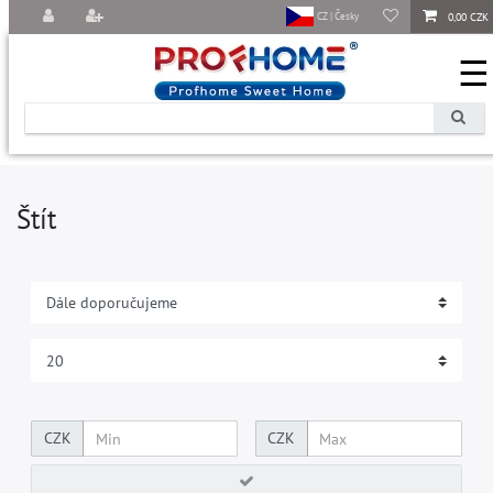
0,00 CZK
CZ | Česky
☰
Štít
CZK
CZK