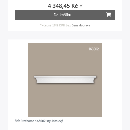
4 348,45 Kč *
Do košíku
*
včetně 19% DPH
bez
Cena dopravy
Štít Profhome 163002 styl klasický