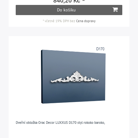
840,20 Kč *
Do košíku
*
včetně 19% DPH
bez
Cena dopravy
Dveřní obložka Orac Decor LUXXUS D170 styl rokoko baroko,