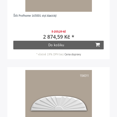
Štít Profhome 163001 styl klasický
3 253,29 Kč
2 874,59 Kč *
Do košíku
*
včetně 19% DPH
bez
Cena dopravy