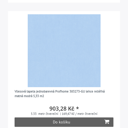
Vliesová tapeta jednobarevná Profhome 383273-GU lehce reliéfná
matná modrá 5,33 m2
903,28 Kč *
5.33
metr čtvereční
| 169,47 Kč / metr čtvereční
Do košíku