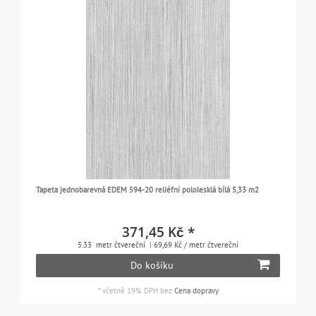
Tapeta jednobarevná EDEM 594-20 reliéfní pololesklá bílá 5,33 m2
371,45 Kč *
5.33
metr čtvereční
| 69,69 Kč / metr čtvereční
Do košíku
*
včetně 19% DPH
bez
Cena dopravy