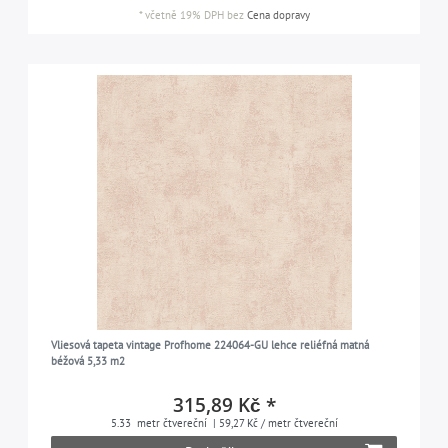
*
včetně 19% DPH
bez
Cena dopravy
Vliesová tapeta vintage Profhome 224064-GU lehce reliéfná matná
béžová 5,33 m2
315,89 Kč *
5.33
metr čtvereční
| 59,27 Kč / metr čtvereční