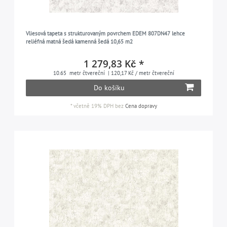
Vliesová tapeta s strukturovaným povrchem EDEM 807DN47 lehce
reliéfná matná šedá kamenná šedá 10,65 m2
1 279,83 Kč *
10.65
metr čtvereční
| 120,17 Kč / metr čtvereční
Do košíku
*
včetně 19% DPH
bez
Cena dopravy