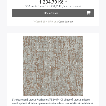
1 234,70 Kč *
5.33
metr čtvereční
| 231,65 Kč / metr čtvereční
Do košíku
*
včetně 19% DPH
bez
Cena dopravy
Strukturované tapeta Profhome SA524074-DI Vliesová tapeta imitace
omítky plastická lehce opalescentná šedá bronzová achátová šedá bledě