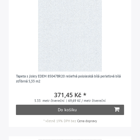
Tapeta s jiskry EDEM 85047BR20 reliefná pololesklá bílá perleťová bílá
stříbrná 5,33 m2
371,45 Kč *
5.33
metr čtvereční
| 69,69 Kč / metr čtvereční
Do košíku
*
včetně 19% DPH
bez
Cena dopravy