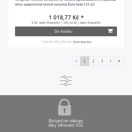
lehce opalescentná olivová slonovina žluto-šedá 5,33 m2
1 018,77 Kč *
5.33
metr čtvereční
| 191,14 Kč / metr čtvereční
Do košíku
*
včetně 19% DPH
bez
Cena dopravy
1
2
3
Bezpečné nákupy
díky šifrování SSL