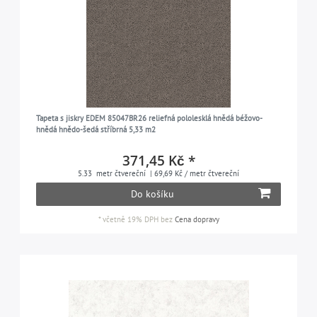
Tapeta s jiskry EDEM 85047BR26 reliefná pololesklá hnědá béžovo-
hnědá hnědo-šedá stříbrná 5,33 m2
371,45 Kč *
5.33
metr čtvereční
| 69,69 Kč / metr čtvereční
Do košíku
*
včetně 19% DPH
bez
Cena dopravy