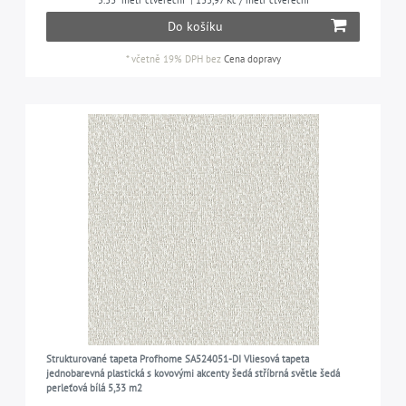
5.33
metr čtvereční
| 133,97 Kč / metr čtvereční
Do košíku
*
včetně 19% DPH
bez
Cena dopravy
Strukturované tapeta Profhome SA524051-DI Vliesová tapeta
jednobarevná plastická s kovovými akcenty šedá stříbrná světle šedá
perleťová bílá 5,33 m2