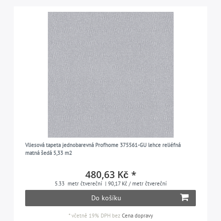
Vliesová tapeta jednobarevná Profhome 375561-GU lehce reliéfná
matná šedá 5,33 m2
480,63 Kč *
5.33
metr čtvereční
| 90,17 Kč / metr čtvereční
Do košíku
*
včetně 19% DPH
bez
Cena dopravy