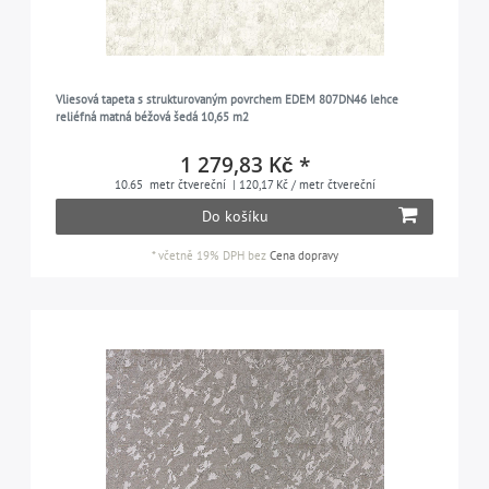
Vliesová tapeta s strukturovaným povrchem EDEM 807DN46 lehce
reliéfná matná béžová šedá 10,65 m2
1 279,83 Kč *
10.65
metr čtvereční
| 120,17 Kč / metr čtvereční
Do košíku
*
včetně 19% DPH
bez
Cena dopravy