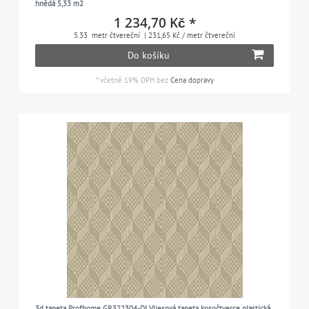
hnědá 5,33 m2
1 234,70 Kč *
5.33
metr čtvereční
| 231,65 Kč / metr čtvereční
Do košíku
*
včetně 19% DPH
bez
Cena dopravy
3d tapeta Profhome GR322304-DI Vliesová tapeta kosočtverce plastická