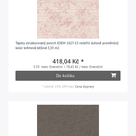
Tapety strukturovaný povrch EDEM 1027-13 reliefní duhově proměnlivý
kolor krémová béžová 5,33 m2
418,04 Kč *
5.33
metr čtvereční
| 78,43 Kč / metr čtvereční
Do košíku
*
včetně 19% DPH
bez
Cena dopravy