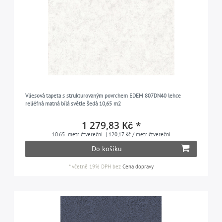
Vliesová tapeta s strukturovaným povrchem EDEM 807DN40 lehce
reliéfná matná bílá světle šedá 10,65 m2
1 279,83 Kč *
10.65
metr čtvereční
| 120,17 Kč / metr čtvereční
Do košíku
*
včetně 19% DPH
bez
Cena dopravy