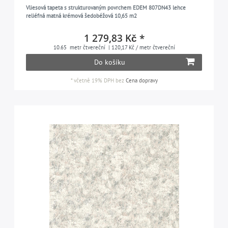
tyrkysová mátová
2
Vliesová tapeta s strukturovaným povrchem EDEM 807DN43 lehce
jednobarevné
410
reliéfná matná krémová šedobéžová 10,65 m2
mátová zelená
2
vintage
12
1 279,83 Kč *
žlutá okrová
3
10.65
metr čtvereční
| 120,17 Kč / metr čtvereční
olivová šedá
2
Do košíku
oranžová
3
*
včetně 19% DPH
bez
Cena dopravy
pastelová žlutá
2
pastelová tyrkysová
7
pastelová fialová
3
pastelová zelená
4
perleťová béžová
10
perleťová zlatá
6
perleťová bílá
15
modrozelená
9
platinová
9