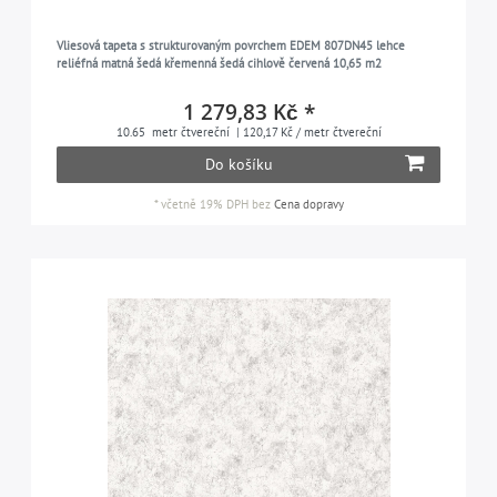
platinová šedá
5
Vliesová tapeta s strukturovaným povrchem EDEM 807DN45 lehce
reliéfná matná šedá křemenná šedá cihlově červená 10,65 m2
bílá
5
hedvábná šedá
1 279,83 Kč *
12
10.65
metr čtvereční
| 120,17 Kč / metr čtvereční
stříbrná
35
Do košíku
holubí modrá
3
*
včetně 19% DPH
bez
Cena dopravy
šedohnědá
6
bílá
15