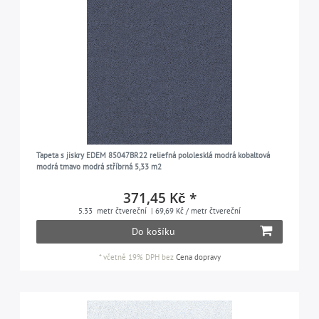
Tapeta s jiskry EDEM 85047BR22 reliefná pololesklá modrá kobaltová
modrá tmavo modrá stříbrná 5,33 m2
371,45 Kč *
5.33
metr čtvereční
| 69,69 Kč / metr čtvereční
Do košíku
*
včetně 19% DPH
bez
Cena dopravy