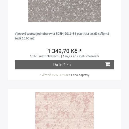
Vliesová tapeta jednobarevná EDEM 9011-34 plastická lesklá stříbrná
šedá 10,65 m2
1 349,70 Kč *
10.65
metr čtvereční
| 126,73 Kč / metr čtvereční
Do košíku
*
včetně 19% DPH
bez
Cena dopravy