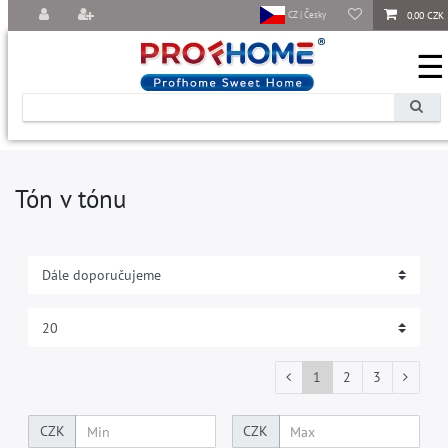
0,00 CZK
CZ | Česky
☰
Tón v tónu
1
2
3
CZK
CZK