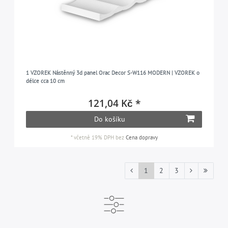
1 VZOREK Nástěnný 3d panel Orac Decor S-W116 MODERN | VZOREK o
délce cca 10 cm
121,04 Kč *
Do košíku
*
včetně 19% DPH
bez
Cena dopravy
1
2
3