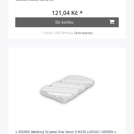
121,04 Kč *
Do košíku
*
včetně 19% DPH
bez
Cena dopravy
1 VZOREK Nástěnný 3d panel Orac Decor S-W130 LUXXUS | VZOREK o