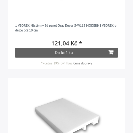
1 VZOREK Nástěnný 3d panel Orac Decor S-W113 MODERN | VZOREK o
délce cca 10 cm
121,04 Kč *
Do košíku
*
včetně 19% DPH
bez
Cena dopravy