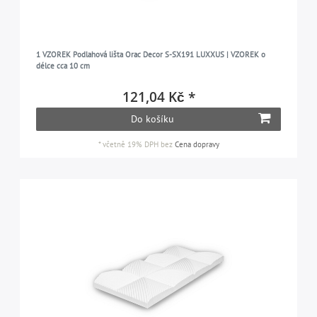
1 VZOREK Podlahová lišta Orac Decor S-SX191 LUXXUS | VZOREK o
délce cca 10 cm
121,04 Kč *
Do košíku
*
včetně 19% DPH
bez
Cena dopravy