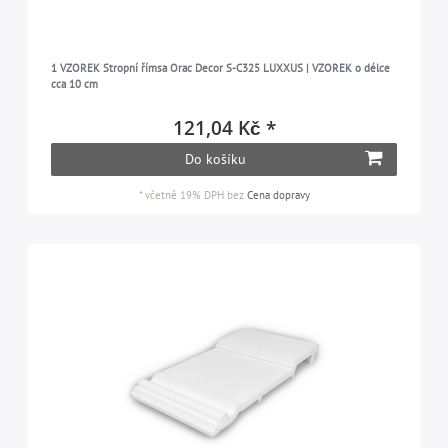
1 VZOREK Stropní římsa Orac Decor S-C325 LUXXUS | VZOREK o délce
cca 10 cm
121,04 Kč *
Do košíku
*
včetně 19% DPH
bez
Cena dopravy