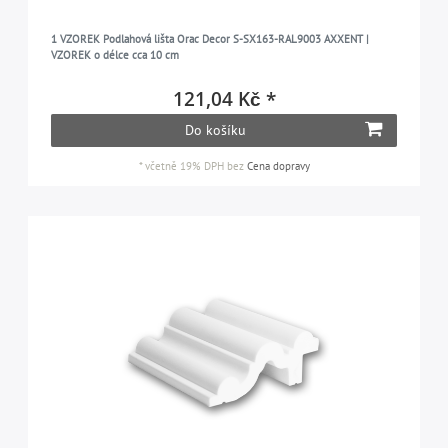
1 VZOREK Podlahová lišta Orac Decor S-SX163-RAL9003 AXXENT |
VZOREK o délce cca 10 cm
121,04 Kč *
Do košíku
*
včetně 19% DPH
bez
Cena dopravy