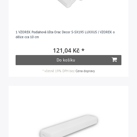
1 VZOREK Podlahová lišta Orac Decor S-SX195 LUXXUS | VZOREK o
délce cca 10 cm
121,04 Kč *
Do košíku
*
včetně 19% DPH
bez
Cena dopravy