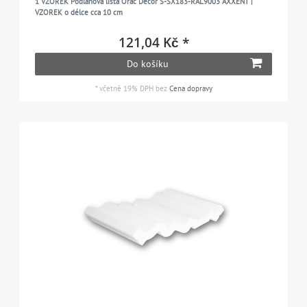
1 VZOREK Podlahová lišta Orac Decor S-SX183-RAL9003 AXXENT |
VZOREK o délce cca 10 cm
121,04 Kč *
Do košíku
*
včetně 19% DPH
bez
Cena dopravy