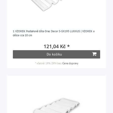
1 VZOREK Podlahová lišta Orac Decor S-SX193 LUXXUS | VZOREK o
délce cca 10 cm
121,04 Kč *
Do košíku
*
včetně 19% DPH
bez
Cena dopravy