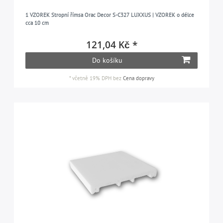
1 VZOREK Stropní římsa Orac Decor S-C327 LUXXUS | VZOREK o délce
cca 10 cm
121,04 Kč *
Do košíku
*
včetně 19% DPH
bez
Cena dopravy