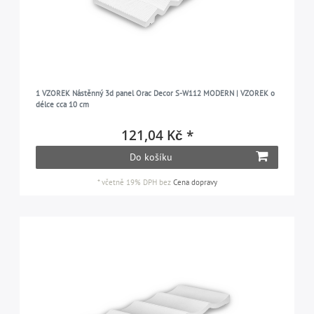
1 VZOREK Nástěnný 3d panel Orac Decor S-W112 MODERN | VZOREK o
délce cca 10 cm
121,04 Kč *
Do košíku
*
včetně 19% DPH
bez
Cena dopravy