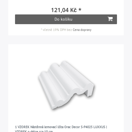
121,04 Kč *
Do košíku
*
včetně 19% DPH
bez
Cena dopravy
1 VZOREK Nástěnná lemovací lišta Orac Decor S-P4025 LUXXUS |
VZOREK o délce cca 10 cm