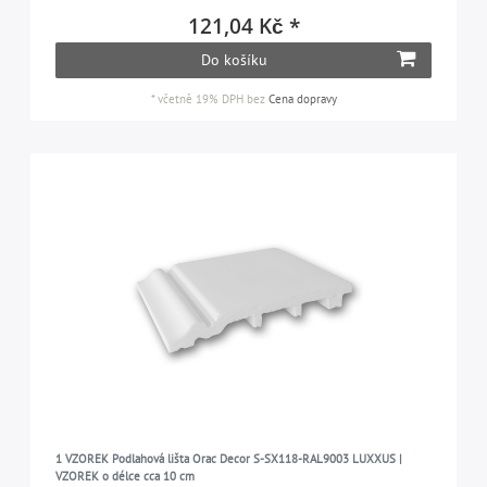
LUXXUS
99
121,04 Kč *
MODERN
52
Do košíku
PROFhome
442
*
včetně 19% DPH
bez
Cena dopravy
WALLSTYL
113
1 VZOREK Podlahová lišta Orac Decor S-SX118-RAL9003 LUXXUS |
VZOREK o délce cca 10 cm