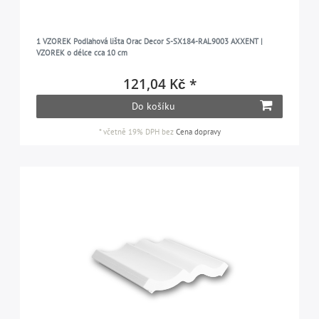
1 VZOREK Podlahová lišta Orac Decor S-SX184-RAL9003 AXXENT |
VZOREK o délce cca 10 cm
121,04 Kč *
Do košíku
*
včetně 19% DPH
bez
Cena dopravy