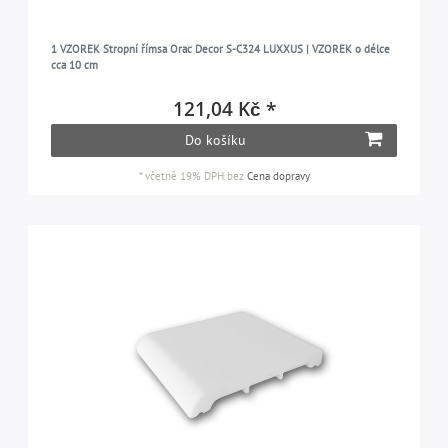
1 VZOREK Stropní římsa Orac Decor S-C324 LUXXUS | VZOREK o délce
cca 10 cm
121,04 Kč *
Do košíku
*
včetně 19% DPH
bez
Cena dopravy