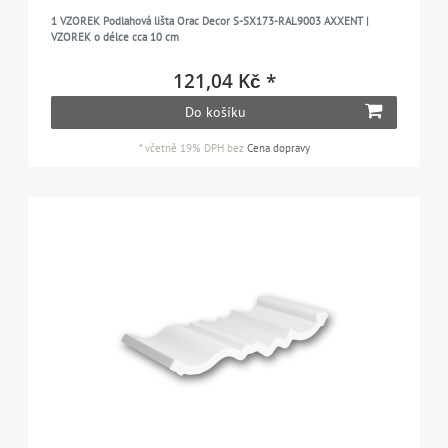
1 VZOREK Podlahová lišta Orac Decor S-SX173-RAL9003 AXXENT |
VZOREK o délce cca 10 cm
121,04 Kč *
Do košíku
*
včetně 19% DPH
bez
Cena dopravy