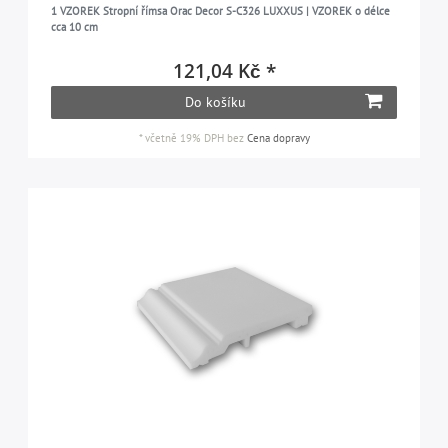
1 VZOREK Stropní římsa Orac Decor S-C326 LUXXUS | VZOREK o délce
cca 10 cm
121,04 Kč *
Do košíku
*
včetně 19% DPH
bez
Cena dopravy