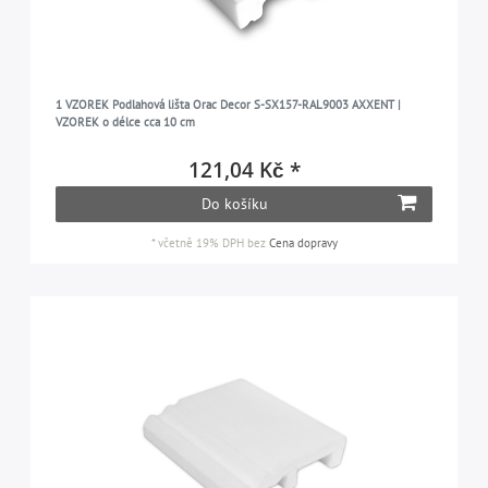
1 VZOREK Podlahová lišta Orac Decor S-SX157-RAL9003 AXXENT |
VZOREK o délce cca 10 cm
121,04 Kč *
Do košíku
*
včetně 19% DPH
bez
Cena dopravy