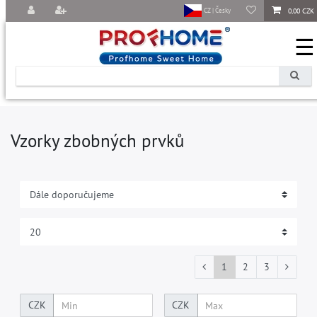
0,00 CZK
CZ | Česky
☰
Vzorky zbobných prvků
1
2
3
CZK
CZK