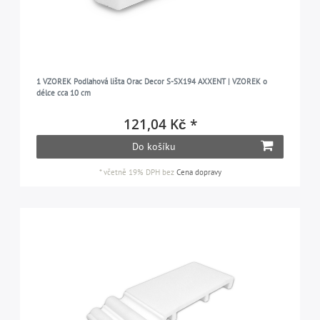
1 VZOREK Podlahová lišta Orac Decor S-SX194 AXXENT | VZOREK o
délce cca 10 cm
121,04 Kč *
Do košíku
*
včetně 19% DPH
bez
Cena dopravy