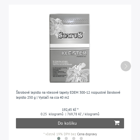
Škrobové lepidlo na vliesové tapety EDEM 300-12 rozpustné škrobové
lepidlo 250 g | Vystačí na cca 40 m2
192,45 Kč *
0.25
kilogramů
| 769,78 Kč / kilogramů
Do košíku
*
včetně 19% DPH
bez
Cena dopravy