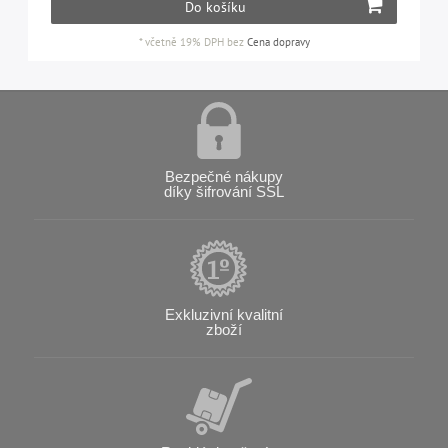
Do košíku
*
včetně 19% DPH
bez
Cena dopravy
Bezpečné nákupy
díky šifrování SSL
Exkluzivní kvalitní
zboží