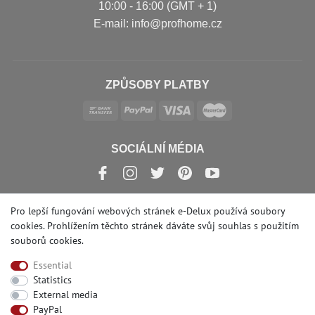
10:00 - 16:00 (GMT + 1)
Е-mail: info@profhome.cz
ZPŮSOBY PLATBY
SOCIÁLNÍ MÉDIA
Pro lepší fungování webových stránek e-Delux používá soubory
cookies. Prohlížením těchto stránek dáváte svůj souhlas s
použitím
© Copyright 2026 | e-Delux GmbH
souborů cookies
.
Essential
Statistics
External media
PayPal