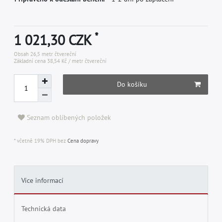
*
1 021,30 CZK
Obsah
26,5
metr čtvereční
Základní cena
38,54 Kč / metr čtvereční
Do košíku
Seznam oblíbených položek
* včetně 19% DPH bez
Cena dopravy
Více informací
Technická data