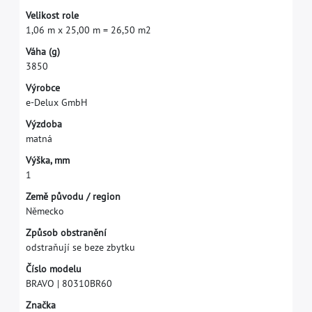
V
e
l
i
k
o
s
t
r
o
l
e
1
,
0
6
m
x
2
5
,
0
0
m
=
2
6
,
5
0
m
2
V
á
h
a
(
g
)
3
8
5
0
V
ý
r
o
b
c
e
e
-
D
e
l
u
x
G
m
b
H
V
ý
z
d
o
b
a
m
a
t
n
á
V
ý
š
k
a
,
m
m
1
Z
e
m
ě
p
ů
v
o
d
u
/
r
e
g
i
o
n
N
ě
m
e
c
k
o
Z
p
ů
s
o
b
o
b
s
t
r
a
n
ě
n
í
o
d
s
t
r
a
ň
u
j
í
s
e
b
e
z
e
z
b
y
t
k
u
Č
í
s
l
o
m
o
d
e
l
u
B
R
A
V
O
|
8
0
3
1
0
B
R
6
0
Z
n
a
č
k
a