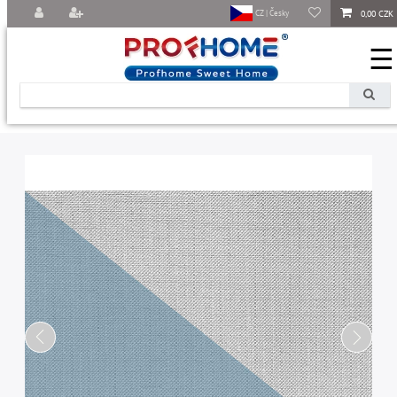
0,00 CZK
CZ | Česky
☰