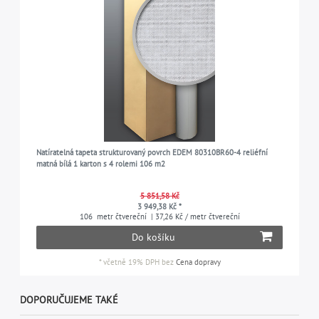
Natíratelná tapeta strukturovaný povrch EDEM 80310BR60-4 reliéfní
matná bílá 1 karton s 4 rolemi 106 m2
5 851,58 Kč
3 949,38 Kč *
106
metr čtvereční
| 37,26 Kč / metr čtvereční
Do košíku
*
včetně 19% DPH
bez
Cena dopravy
DOPORUČUJEME TAKÉ