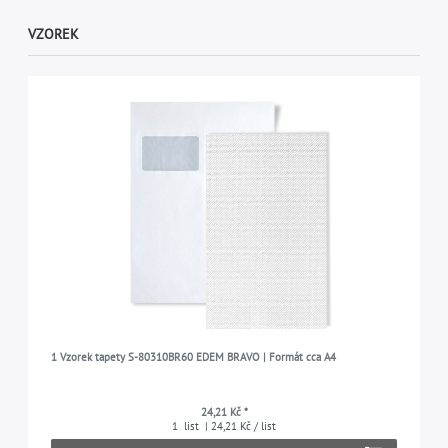
VZOREK
1 Vzorek tapety S-80310BR60 EDEM BRAVO | Formát cca A4
24,21 Kč *
1
list
| 24,21 Kč / list