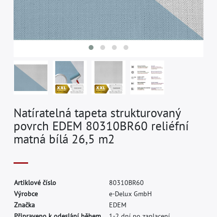
Natíratelná tapeta strukturovaný
povrch EDEM 80310BR60 reliéfní
matná bílá 26,5 m2
A
r
t
i
k
l
o
v
é
č
í
s
l
o
8
0
3
1
0
B
R
6
0
V
ý
r
o
b
c
e
e
-
D
e
l
u
x
G
m
b
H
Z
n
a
č
k
a
E
D
E
M
Připraveno k odeslání během.
1-2 dní po zaplacení