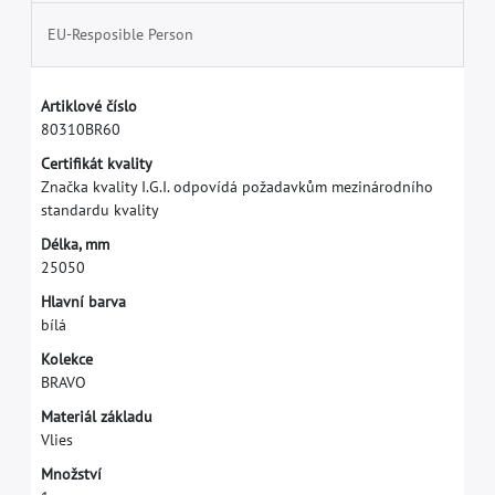
EU-Resposible Person
A
r
t
i
k
l
o
v
é
č
í
s
l
o
8
0
3
1
0
B
R
6
0
C
e
r
t
i
f
k
á
t
k
v
a
l
i
t
y
Z
n
a
č
k
a
k
v
a
l
i
t
y
I
.
G
.
I
.
o
d
p
o
v
í
d
á
p
o
ž
a
d
a
v
k
ů
m
m
e
z
i
n
á
r
o
d
n
í
h
o
s
t
a
n
d
a
r
d
u
k
v
a
l
i
t
y
D
é
l
k
a
,
m
m
2
5
0
5
0
H
l
a
v
n
í
b
a
r
v
a
b
í
l
á
K
o
l
e
k
c
e
B
R
A
V
O
M
a
t
e
r
i
á
l
z
á
k
l
a
d
u
V
l
i
e
s
M
n
o
ž
s
t
v
í