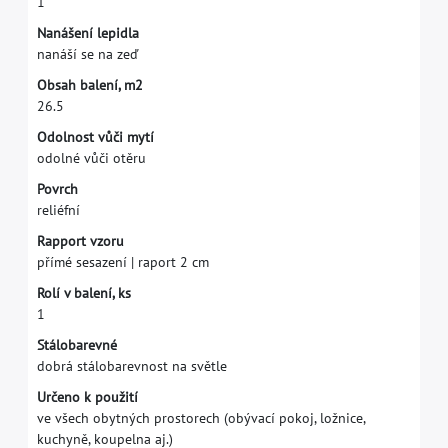
1
N
a
n
á
š
e
n
í
l
e
p
i
d
l
a
n
a
n
á
š
í
s
e
n
a
z
e
ď
O
b
s
a
h
b
a
l
e
n
í
,
m
2
2
6
.
5
O
d
o
l
n
o
s
t
v
ů
č
i
m
y
t
í
o
d
o
l
n
é
v
ů
č
i
o
t
ě
r
u
P
o
v
r
c
h
r
e
l
i
é
f
n
í
R
a
p
p
o
r
t
v
z
o
r
u
p
ř
í
m
é
s
e
s
a
z
e
n
í
|
r
a
p
o
r
t
2
c
m
R
o
l
í
v
b
a
l
e
n
í
,
k
s
1
S
t
á
l
o
b
a
r
e
v
n
é
d
o
b
r
á
s
t
á
l
o
b
a
r
e
v
n
o
s
t
n
a
s
v
ě
t
l
e
U
r
č
e
n
o
k
p
o
u
ž
i
t
í
v
e
v
š
e
c
h
o
b
y
t
n
ý
c
h
p
r
o
s
t
o
r
e
c
h
(
o
b
ý
v
a
c
í
p
o
k
o
j
,
l
o
ž
n
i
c
e
,
k
u
c
h
y
n
ě
,
k
o
u
p
e
l
n
a
a
j
.
)