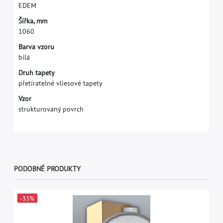
E
D
E
M
Š
í
ř
k
a
,
m
m
1
0
6
0
Barva vzoru
bílá
Druh tapety
přetíratelné vliesové tapety
Vzor
strukturovaný povrch
PODOBNÉ PRODUKTY
-33%