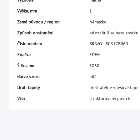
V
ý
š
k
a
,
m
m
1
Z
e
m
ě
p
ů
v
o
d
u
/
r
e
g
i
o
n
N
ě
m
e
c
k
o
Z
p
ů
s
o
b
o
b
s
t
r
a
n
ě
n
í
o
d
s
t
r
a
ň
u
j
í
s
e
b
e
z
e
z
b
y
t
k
u
Č
í
s
l
o
m
o
d
e
l
u
B
R
A
V
O
|
8
0
3
1
7
B
R
6
0
Z
n
a
č
k
a
E
D
E
M
Š
í
ř
k
a
,
m
m
1
0
6
0
Barva vzoru
bílá
Druh tapety
přetíratelné vliesové tape
Vzor
strukturovaný povrch