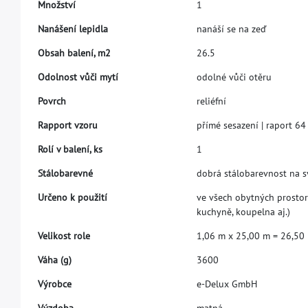
M
n
o
ž
s
t
v
í
1
N
a
n
á
š
e
n
í
l
e
p
i
d
l
a
n
a
n
á
š
í
s
e
n
a
z
e
ď
O
b
s
a
h
b
a
l
e
n
í
,
m
2
2
6
.
5
O
d
o
l
n
o
s
t
v
ů
č
i
m
y
t
í
o
d
o
l
n
é
v
ů
č
i
o
t
ě
r
u
P
o
v
r
c
h
r
e
l
i
é
f
n
í
R
a
p
p
o
r
t
v
z
o
r
u
p
ř
í
m
é
s
e
s
a
z
e
n
í
|
r
a
p
o
r
t
6
4
R
o
l
í
v
b
a
l
e
n
í
,
k
s
1
S
t
á
l
o
b
a
r
e
v
n
é
d
o
b
r
á
s
t
á
l
o
b
a
r
e
v
n
o
s
t
n
a
s
U
r
č
e
n
o
k
p
o
u
ž
i
t
í
v
e
v
š
e
c
h
o
b
y
t
n
ý
c
h
p
r
o
s
t
o
r
k
u
c
h
y
n
ě
,
k
o
u
p
e
l
n
a
a
j
.
)
V
e
l
i
k
o
s
t
r
o
l
e
1
,
0
6
m
x
2
5
,
0
0
m
=
2
6
,
5
0
V
á
h
a
(
g
)
3
6
0
0
V
ý
r
o
b
c
e
e
-
D
e
l
u
x
G
m
b
H
V
ý
z
d
o
b
a
m
a
t
n
á