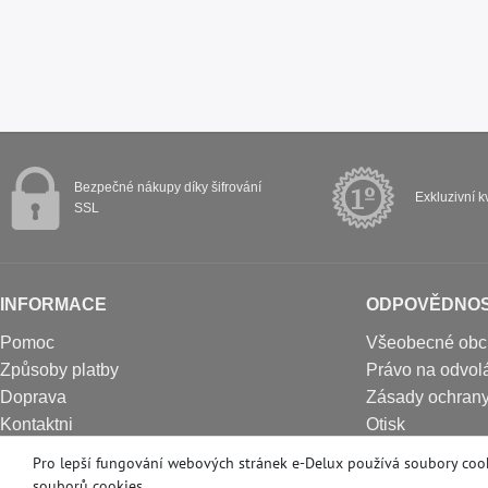
Bezpečné nákupy díky šifrování
Exkluzivní kv
SSL
INFORMACE
ODPOVĚDNO
Pomoc
Všeobecné obc
Způsoby platby
Právo na odvolá
Doprava
Zásady ochrany
Kontaktni
Otisk
O nás
Formulář pro zr
Pro lepší fungování webových stránek e-Delux používá soubory cook
souborů cookies
.