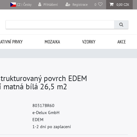
Přihlášení
Registrace
0
0,00 CZK
CZ | Česky
ATIVNÍ PRVKY
MOZAIKA
VZORKY
AKCE
 strukturovaný povrch EDEM
 matná bílá 26,5 m2
8
0
3
1
7
B
R
6
0
e
-
D
e
l
u
x
G
m
b
H
E
D
E
M
1-2 dní po zaplacení