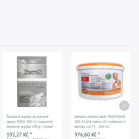
Škrobové lepidlo na vliesové
Adhezní můstek nátěr PROFHOME
tapety EDEM 300-12 rozpustné
300-21 bílá matný 10 l vydatnost 1
škrobové lepidlo 250 g | Vystačí na
kbelíku cca 75 - 100 m2
cca 40 m2
192,27 Kč *
976,60 Kč *