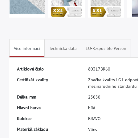
Více informací
Technická data
EU-Resposible Person
A
r
t
i
k
l
o
v
é
č
í
s
l
o
8
0
3
1
7
B
R
6
0
C
e
r
t
i
f
k
á
t
k
v
a
l
i
t
y
Z
n
a
č
k
a
k
v
a
l
i
t
y
I
.
G
.
I
.
o
d
p
o
v
m
e
z
i
n
á
r
o
d
n
í
h
o
s
t
a
n
d
a
r
d
u
D
é
l
k
a
,
m
m
2
5
0
5
0
H
l
a
v
n
í
b
a
r
v
a
b
í
l
á
K
o
l
e
k
c
e
B
R
A
V
O
M
a
t
e
r
i
á
l
z
á
k
l
a
d
u
V
l
i
e
s