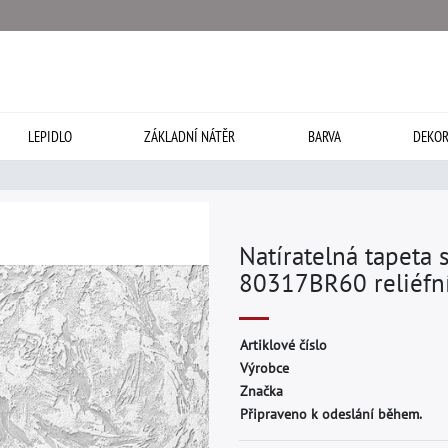
LEPIDLO
ZÁKLADNÍ NÁTĚR
BARVA
DEKOR
Natíratelná tapeta
80317BR60 reliéfní
A
r
t
i
k
l
o
v
é
č
í
s
l
o
V
ý
r
o
b
c
e
Z
n
a
č
k
a
Připraveno k odeslání během.