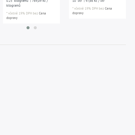
0.25
kilogramů
| 769,09 Kč /
10
litr
| 97,66 Kč / litr
kilogramů
*
včetně 19% DPH
bez
Cena
dopravy
*
včetně 19% DPH
bez
Cena
dopravy