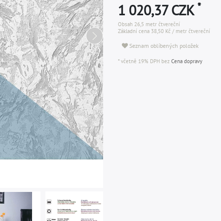
*
1 020,37 CZK
Obsah
26,5
metr čtvereční
Základní cena
38,50 Kč / metr čtvereční
Seznam oblíbených položek
* včetně 19% DPH bez
Cena dopravy