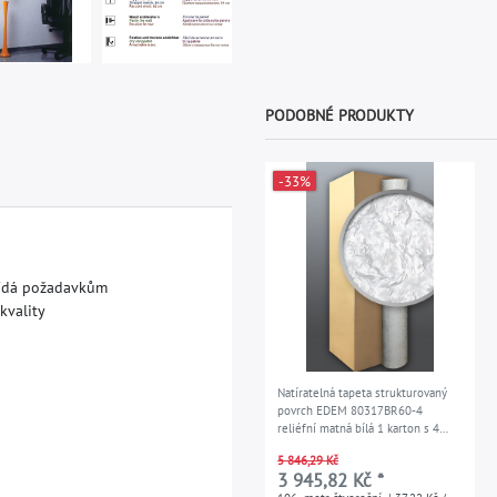
PODOBNÉ PRODUKTY
-33%
í
d
á
p
o
ž
a
d
a
v
k
ů
m
k
v
a
l
i
t
y
Natíratelná tapeta strukturovaný
povrch EDEM 80317BR60-4
reliéfní matná bílá 1 karton s 4
rolemi 106 m2
5 846,29 Kč
3 945,82 Kč *