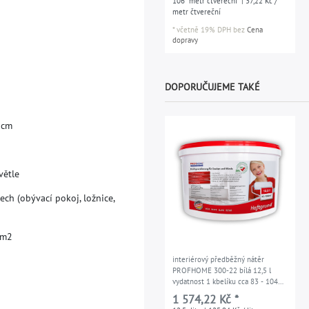
106
metr čtvereční
| 37,22 Kč /
metr čtvereční
*
včetně 19% DPH
bez
Cena
dopravy
DOPORUČUJEME TAKÉ
c
m
v
ě
t
l
e
e
c
h
(
o
b
ý
v
a
c
í
p
o
k
o
j
,
l
o
ž
n
i
c
e
,
m
2
interiérový předběžný nátěr
PROFHOME 300-22 bílá 12,5 l
vydatnost 1 kbelíku cca 83 - 104
m2
1 574,22 Kč *