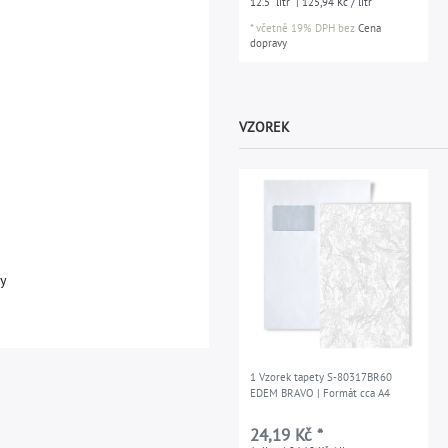
12.5
litr
| 125,94 Kč / litr
*
včetně 19% DPH
bez
Cena
dopravy
VZOREK
ty
1 Vzorek tapety S-80317BR60
EDEM BRAVO | Formát cca A4
24,19 Kč *