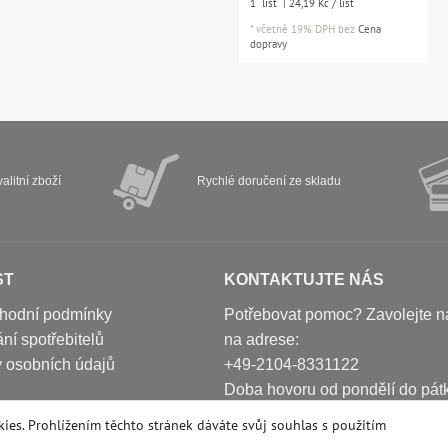
1
list
| 24,19 Kč / list
*
včetně 19% DPH
bez
Cena
dopravy
alitní zboží
Rychlé doručení ze skladu
ST
KONTAKTUJTE NÁS
hodní podmínky
Potřebovat pomoc? Zavolejte 
ní spotřebitelů
na adrese:
 osobních údajů
+49-2104-8331122
Doba hovoru od pondělí do pát
ušení
10:00 - 16:00 (GMT + 1)
ies. Prohlížením těchto stránek dáváte svůj souhlas s
použitím
Е-mail: info@profhome.cz