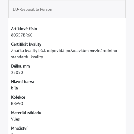
EU-Resposible Person
A
r
t
i
k
l
o
v
é
č
í
s
l
o
8
0
3
5
7
B
R
6
0
C
e
r
t
i
f
k
á
t
k
v
a
l
i
t
y
Z
n
a
č
k
a
k
v
a
l
i
t
y
I
.
G
.
I
.
o
d
p
o
v
í
d
á
p
o
ž
a
d
a
v
k
ů
m
m
e
z
i
n
á
r
o
d
n
í
h
o
s
t
a
n
d
a
r
d
u
k
v
a
l
i
t
y
D
é
l
k
a
,
m
m
2
5
0
5
0
H
l
a
v
n
í
b
a
r
v
a
b
í
l
á
K
o
l
e
k
c
e
B
R
A
V
O
M
a
t
e
r
i
á
l
z
á
k
l
a
d
u
V
l
i
e
s
M
n
o
ž
s
t
v
í