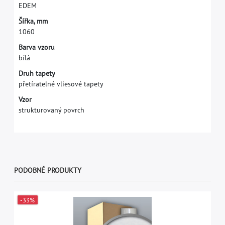
E
D
E
M
Š
í
ř
k
a
,
m
m
1
0
6
0
Barva vzoru
bílá
Druh tapety
přetíratelné vliesové tapety
Vzor
strukturovaný povrch
PODOBNÉ PRODUKTY
-33%