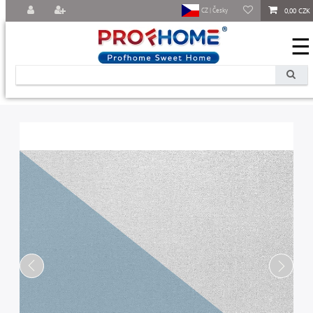
0,00 CZK
CZ | Česky
☰