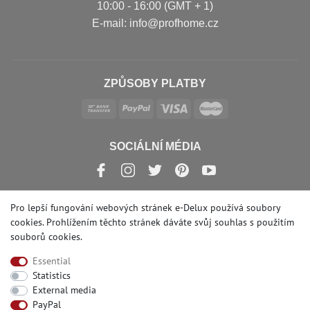
10:00 - 16:00 (GMT + 1)
Е-mail: info@profhome.cz
ZPŮSOBY PLATBY
SOCIÁLNÍ MÉDIA
Pro lepší fungování webových stránek e-Delux používá soubory
cookies. Prohlížením těchto stránek dáváte svůj souhlas s
použitím
© Copyright 2026 | e-Delux GmbH
souborů cookies
.
Essential
Statistics
External media
PayPal