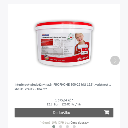
interiérový předběžný nátěr PROFHOME 300-22 bílá 12,5 l vydatnost 1
kbelíku cca 83 - 104 m2
1 575,64 Kč *
12.5
litr
| 126,05 Kč / litr
Do košíku
*
včetně 19% DPH
bez
Cena dopravy