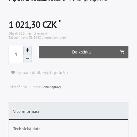
*
1 021,30 CZK
Obsah
26,5
metr čtvereční
Základní cena
38,54 Kč / metr čtvereční
Do košíku
Seznam oblíbených položek
* včetně 19% DPH bez
Cena dopravy
Více informací
Technická data