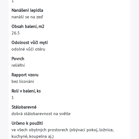
1
N
a
n
á
š
e
n
í
l
e
p
i
d
l
a
n
a
n
á
š
í
s
e
n
a
z
e
ď
O
b
s
a
h
b
a
l
e
n
í
,
m
2
2
6
.
5
O
d
o
l
n
o
s
t
v
ů
č
i
m
y
t
í
o
d
o
l
n
é
v
ů
č
i
o
t
ě
r
u
P
o
v
r
c
h
r
e
l
i
é
f
n
í
R
a
p
p
o
r
t
v
z
o
r
u
b
e
z
l
í
c
o
v
á
n
í
R
o
l
í
v
b
a
l
e
n
í
,
k
s
1
S
t
á
l
o
b
a
r
e
v
n
é
d
o
b
r
á
s
t
á
l
o
b
a
r
e
v
n
o
s
t
n
a
s
v
ě
t
l
e
U
r
č
e
n
o
k
p
o
u
ž
i
t
í
v
e
v
š
e
c
h
o
b
y
t
n
ý
c
h
p
r
o
s
t
o
r
e
c
h
(
o
b
ý
v
a
c
í
p
o
k
o
j
,
l
o
ž
n
i
c
e
,
k
u
c
h
y
n
ě
,
k
o
u
p
e
l
n
a
a
j
.
)