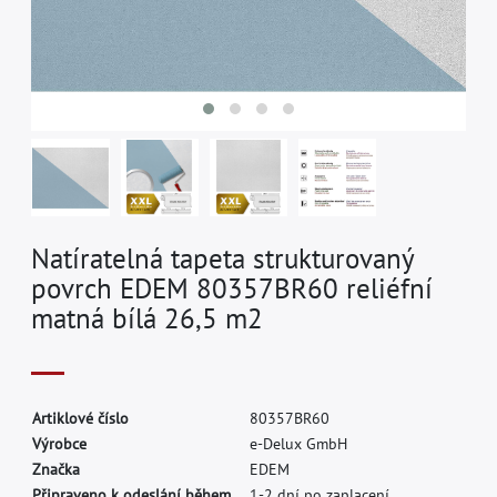
Natíratelná tapeta strukturovaný
povrch EDEM 80357BR60 reliéfní
matná bílá 26,5 m2
A
r
t
i
k
l
o
v
é
č
í
s
l
o
8
0
3
5
7
B
R
6
0
V
ý
r
o
b
c
e
e
-
D
e
l
u
x
G
m
b
H
Z
n
a
č
k
a
E
D
E
M
Připraveno k odeslání během.
1-2 dní po zaplacení