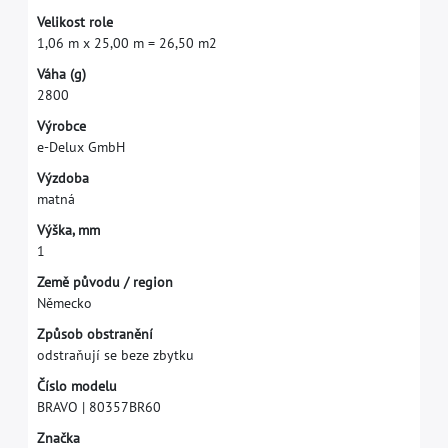
V
e
l
i
k
o
s
t
r
o
l
e
1
,
0
6
m
x
2
5
,
0
0
m
=
2
6
,
5
0
m
2
V
á
h
a
(
g
)
2
8
0
0
V
ý
r
o
b
c
e
e
-
D
e
l
u
x
G
m
b
H
V
ý
z
d
o
b
a
m
a
t
n
á
V
ý
š
k
a
,
m
m
1
Z
e
m
ě
p
ů
v
o
d
u
/
r
e
g
i
o
n
N
ě
m
e
c
k
o
Z
p
ů
s
o
b
o
b
s
t
r
a
n
ě
n
í
o
d
s
t
r
a
ň
u
j
í
s
e
b
e
z
e
z
b
y
t
k
u
Č
í
s
l
o
m
o
d
e
l
u
B
R
A
V
O
|
8
0
3
5
7
B
R
6
0
Z
n
a
č
k
a