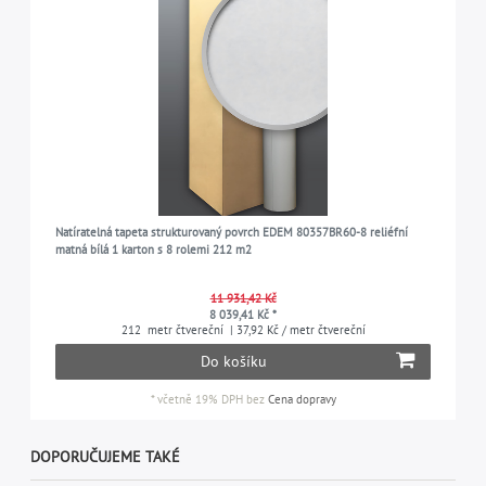
Natíratelná tapeta strukturovaný povrch EDEM 80357BR60-8 reliéfní
matná bílá 1 karton s 8 rolemi 212 m2
11 931,42 Kč
8 039,41 Kč *
212
metr čtvereční
| 37,92 Kč / metr čtvereční
Do košíku
*
včetně 19% DPH
bez
Cena dopravy
DOPORUČUJEME TAKÉ