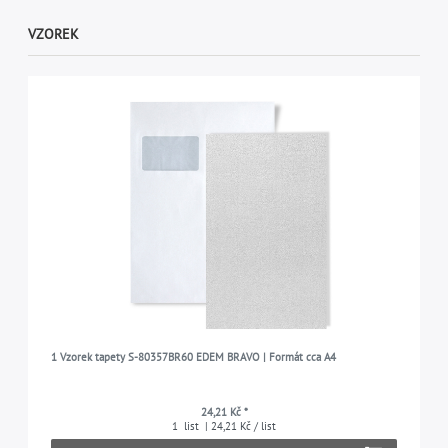
VZOREK
1 Vzorek tapety S-80357BR60 EDEM BRAVO | Formát cca A4
24,21 Kč *
1
list
| 24,21 Kč / list