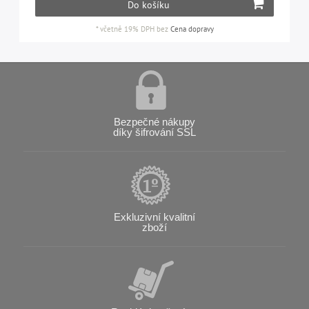
Do košíku
*
včetně 19% DPH
bez
Cena dopravy
Bezpečné nákupy
díky šifrování SSL
Exkluzivní kvalitní
zboží