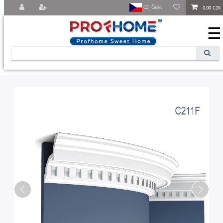
0,00 CZK
CZ | Česky
☰