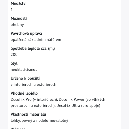
M
n
o
ž
s
t
v
í
1
M
o
ž
n
o
s
t
i
o
h
e
b
n
ý
P
o
v
r
c
h
o
v
á
ú
p
r
a
v
a
o
p
a
t
ř
e
n
á
z
á
k
l
a
d
n
í
m
n
á
t
ě
r
e
m
S
p
o
t
ř
e
b
a
l
e
p
i
d
l
a
c
c
a
.
(
m
l
)
2
0
0
S
t
y
l
n
e
o
k
l
a
s
i
c
i
s
m
u
s
U
r
č
e
n
o
k
p
o
u
ž
i
t
í
v
i
n
t
e
r
i
é
r
e
c
h
a
e
x
t
e
r
i
é
r
e
c
h
V
h
o
d
n
é
l
e
p
i
d
l
o
D
e
c
o
F
i
x
P
r
o
(
v
i
n
t
e
r
i
é
r
e
c
h
)
,
D
e
c
o
F
i
x
P
o
w
e
r
(
v
e
v
l
h
k
ý
c
h
p
r
o
s
t
o
r
e
c
h
a
e
x
t
e
r
i
é
r
e
c
h
)
,
D
e
c
o
F
i
x
U
l
t
r
a
(
p
r
o
s
p
o
j
e
)
V
l
a
s
t
n
o
s
t
i
m
a
t
e
r
i
á
l
u
l
e
h
k
ý
,
p
e
v
n
ý
a
n
e
d
e
f
o
r
m
o
v
a
t
e
l
n
ý