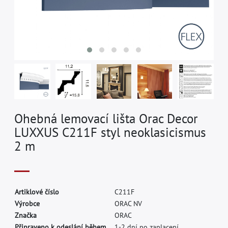
Ohebná lemovací lišta Orac Decor
LUXXUS C211F styl neoklasicismus
2 m
A
r
t
i
k
l
o
v
é
č
í
s
l
o
C
2
1
1
F
V
ý
r
o
b
c
e
O
R
A
C
N
V
Z
n
a
č
k
a
O
R
A
C
Připraveno k odeslání během.
1-2 dní po zaplacení