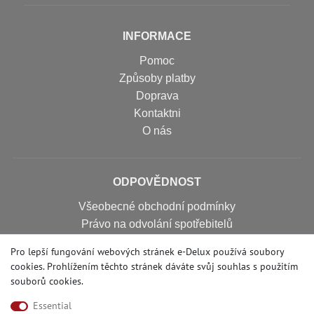
INFORMACE
Pomoc
Způsoby platby
Doprava
Kontaktni
O nás
ODPOVĚDNOST
Všeobecné obchodní podmínky
Právo na odvolání spotřebitelů
Zásady ochrany osobních údajů
Pro lepší fungování webových stránek e-Delux používá soubory
Otisk
cookies. Prohlížením těchto stránek dáváte svůj souhlas s
použitím
Formulář pro zrušení
souborů cookies
.
Essential