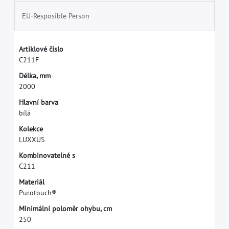
EU-Resposible Person
A
r
t
i
k
l
o
v
é
č
í
s
l
o
C
2
1
1
F
D
é
l
k
a
,
m
m
2
0
0
0
H
l
a
v
n
í
b
a
r
v
a
b
í
l
á
K
o
l
e
k
c
e
L
U
X
X
U
S
K
o
m
b
i
n
o
v
a
t
e
l
n
é
s
C
2
1
1
M
a
t
e
r
i
á
l
P
u
r
o
t
o
u
c
h
®
M
i
n
i
m
á
l
n
í
p
o
l
o
m
ě
r
o
h
y
b
u
,
c
m
2
5
0