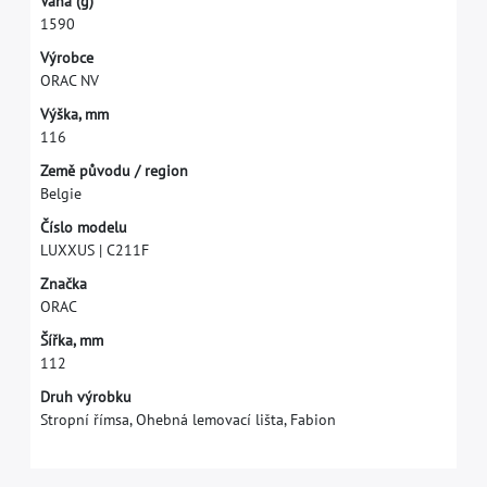
V
á
h
a
(
g
)
1
5
9
0
V
ý
r
o
b
c
e
O
R
A
C
N
V
V
ý
š
k
a
,
m
m
1
1
6
Z
e
m
ě
p
ů
v
o
d
u
/
r
e
g
i
o
n
B
e
l
g
i
e
Č
í
s
l
o
m
o
d
e
l
u
L
U
X
X
U
S
|
C
2
1
1
F
Z
n
a
č
k
a
O
R
A
C
Š
í
ř
k
a
,
m
m
1
1
2
Druh výrobku
Stropní římsa, Ohebná lemovací lišta, Fabion