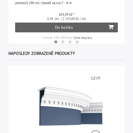
polimerů 290 ml | Vystačí na cca 7 - 8 m
653,39 Kč *
0.29
litr
| 2 253,08 Kč / litr
Do košíku
*
včetně 19% DPH
bez
Cena dopravy
NAPOSLEDY ZOBRAZENÉ PRODUKTY