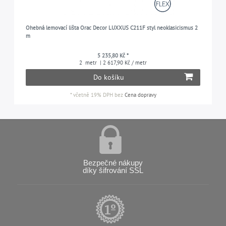
Ohebná lemovací lišta Orac Decor LUXXUS C211F styl neoklasicismus 2
m
5 235,80 Kč *
2
metr
| 2 617,90 Kč / metr
Do košíku
*
včetně 19% DPH
bez
Cena dopravy
Bezpečné nákupy
díky šifrování SSL