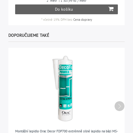
2
metr
| 1 307,99 Kč / metr
Do košíku
*
včetně 19% DPH
bez
Cena dopravy
DOPORUČUJEME TAKÉ
Montážní lepidlo Orac Decor FDP700 extrémně silné lepidlo na bázi MS-