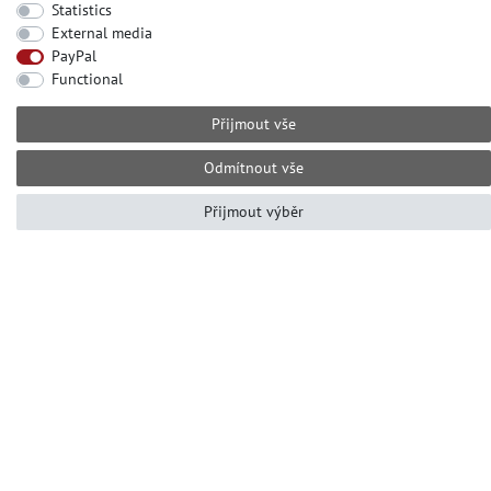
Statistics
KONTAKTUJTE NÁS
External media
PayPal
Potřebovat pomoc? Zavolejte nám prosím na
Functional
adrese:
+49-2104-8331122
Přijmout vše
Doba hovoru od pondělí do pátku
Odmítnout vše
10:00 - 16:00 (GMT + 1)
Е-mail: info@profhome.cz
Přijmout výběr
ZPŮSOBY PLATBY
SOCIÁLNÍ MÉDIA