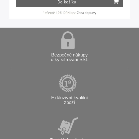
Do košíku
*
včetně 19% DPH
bez
Cena dopravy
Bezpečné nákupy
díky šifrování SSL
Exkluzivní kvalitní
zboží