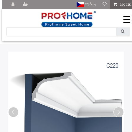
0,00 CZK
CZ | Česky
☰