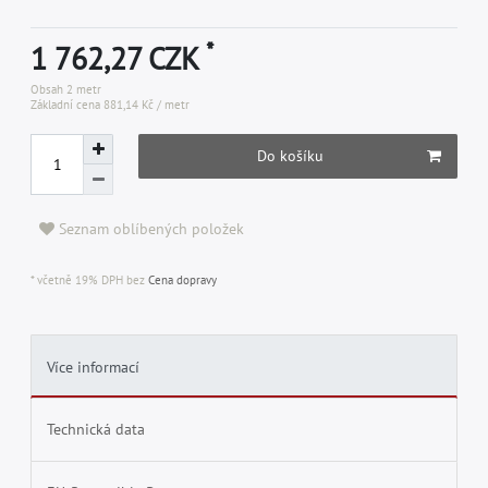
*
1 762,27 CZK
Obsah
2
metr
Základní cena
881,14 Kč / metr
Do košíku
Seznam oblíbených položek
* včetně 19% DPH bez
Cena dopravy
Více informací
Technická data