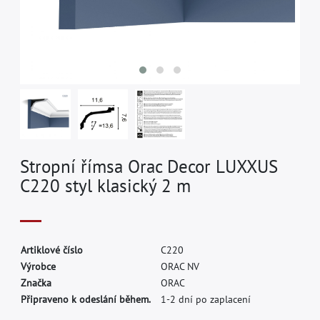
Stropní římsa Orac Decor LUXXUS
C220 styl klasický 2 m
A
r
t
i
k
l
o
v
é
č
í
s
l
o
C
2
2
0
V
ý
r
o
b
c
e
O
R
A
C
N
V
Z
n
a
č
k
a
O
R
A
C
Připraveno k odeslání během.
1-2 dní po zaplacení