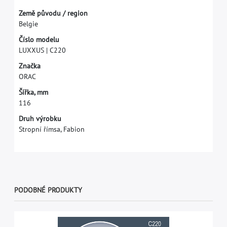
Z
e
m
ě
p
ů
v
o
d
u
/
r
e
g
i
o
n
B
e
l
g
i
e
Č
í
s
l
o
m
o
d
e
l
u
L
U
X
X
U
S
|
C
2
2
0
Z
n
a
č
k
a
O
R
A
C
Š
í
ř
k
a
,
m
m
1
1
6
Druh výrobku
Stropní římsa, Fabion
PODOBNÉ PRODUKTY