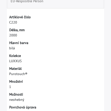
EU-Resposible Person
A
r
t
i
k
l
o
v
é
č
í
s
l
o
C
2
2
0
D
é
l
k
a
,
m
m
2
0
0
0
H
l
a
v
n
í
b
a
r
v
a
b
í
l
á
K
o
l
e
k
c
e
L
U
X
X
U
S
M
a
t
e
r
i
á
l
P
u
r
o
t
o
u
c
h
®
M
n
o
ž
s
t
v
í
1
M
o
ž
n
o
s
t
i
n
e
o
h
e
b
n
ý
P
o
v
r
c
h
o
v
á
ú
p
r
a
v
a