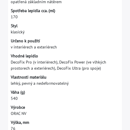
o
p
a
t
ř
e
n
á
z
á
k
l
a
d
n
í
m
n
á
t
ě
r
e
m
S
p
o
t
ř
e
b
a
l
e
p
i
d
l
a
c
c
a
.
(
m
l
)
1
7
0
S
t
y
l
k
l
a
s
i
c
k
ý
U
r
č
e
n
o
k
p
o
u
ž
i
t
í
v
i
n
t
e
r
i
é
r
e
c
h
a
e
x
t
e
r
i
é
r
e
c
h
V
h
o
d
n
é
l
e
p
i
d
l
o
D
e
c
o
F
i
x
P
r
o
(
v
i
n
t
e
r
i
é
r
e
c
h
)
,
D
e
c
o
F
i
x
P
o
w
e
r
(
v
e
v
l
h
k
ý
c
h
p
r
o
s
t
o
r
e
c
h
a
e
x
t
e
r
i
é
r
e
c
h
)
,
D
e
c
o
F
i
x
U
l
t
r
a
(
p
r
o
s
p
o
j
e
)
V
l
a
s
t
n
o
s
t
i
m
a
t
e
r
i
á
l
u
l
e
h
k
ý
,
p
e
v
n
ý
a
n
e
d
e
f
o
r
m
o
v
a
t
e
l
n
ý
V
á
h
a
(
g
)
5
4
0
V
ý
r
o
b
c
e
O
R
A
C
N
V
V
ý
š
k
a
,
m
m
7
6