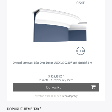
Ohebná lemovací lišta Orac Decor LUXXUS C220F styl klasický 2 m
3 524,55 Kč *
2
metr
| 1 762,27 Kč / metr
Do košíku
*
včetně 19% DPH
bez
Cena dopravy
DOPORUČUJEME TAKÉ