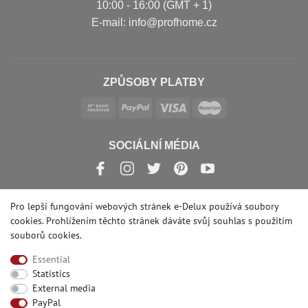
10:00 - 16:00 (GMT + 1)
Е-mail: info@profhome.cz
ZPŮSOBY PLATBY
SOCIÁLNÍ MÉDIA
Pro lepší fungování webových stránek e-Delux používá soubory
cookies. Prohlížením těchto stránek dáváte svůj souhlas s
použitím
© Copyright 2026 | e-Delux GmbH
souborů cookies
.
Essential
Statistics
External media
PayPal