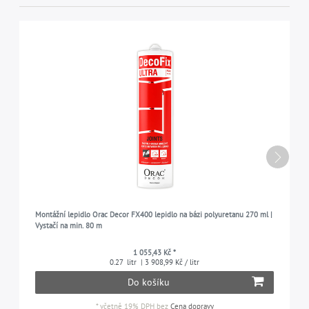
Montážní lepidlo Orac Decor FX400 lepidlo na bázi polyuretanu 270 ml |
Vystačí na min. 80 m
1 055,43 Kč *
0.27
litr
| 3 908,99 Kč / litr
Do košíku
*
včetně 19% DPH
bez
Cena dopravy