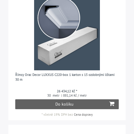
Římsy Orac Decor LUXXUS C220-box 1 karton s 15 ozdobnými lištami
30 m
26 434,12 Kč *
30
metr
| 881,14 Kč / metr
Do košíku
*
včetně 19% DPH
bez
Cena dopravy