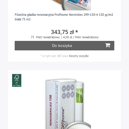
Flizelina gładka renowacyjna Profhome Normvlies 299-150-4 150 gr/m2
biała 75 m2
343,75 zł *
75
Metr kwadratowy
| 4,58 zł / Metr kwadratowy
Do koszyka
*
w tym ust. VAT
plus
Koszty wysyłki