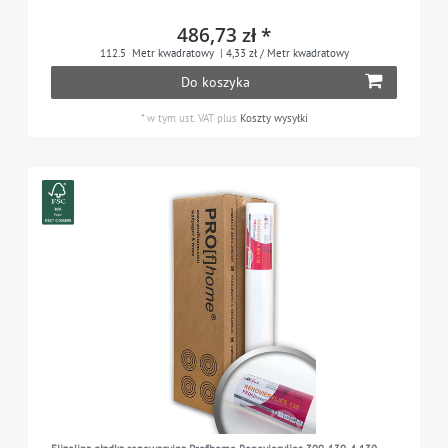
486,73 zł *
112.5
Metr kwadratowy
| 4,33 zł / Metr kwadratowy
Do koszyka
*
w tym ust. VAT
plus
Koszty wysyłki