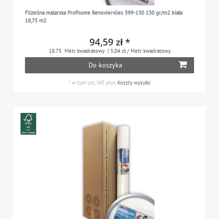
Flizelina malarska Profhome Renoviervlies 399-130 130 gr/m2 biała
18,75 m2
94,59 zł *
18.75
Metr kwadratowy
| 5,04 zł / Metr kwadratowy
Do koszyka
*
w tym ust. VAT
plus
Koszty wysyłki