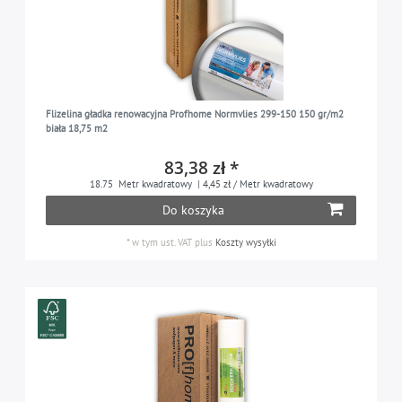
Flizelina gładka renowacyjna Profhome Normvlies 299-150 150 gr/m2
biała 18,75 m2
83,38 zł *
18.75
Metr kwadratowy
| 4,45 zł / Metr kwadratowy
Do koszyka
*
w tym ust. VAT
plus
Koszty wysyłki