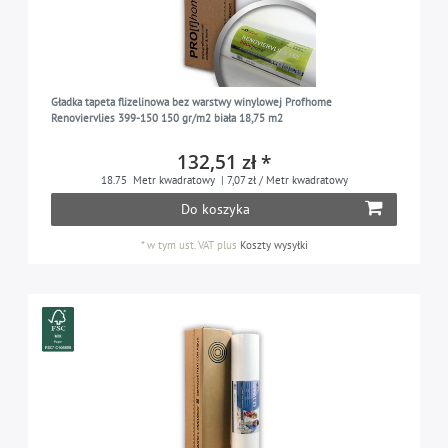
Gładka tapeta flizelinowa bez warstwy winylowej Profhome
Renoviervlies 399-150 150 gr/m2 biała 18,75 m2
132,51 zł *
18.75
Metr kwadratowy
| 7,07 zł / Metr kwadratowy
Do koszyka
*
w tym ust. VAT
plus
Koszty wysyłki