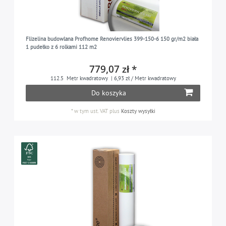
Flizelina budowlana Profhome Renoviervlies 399-150-6 150 gr/m2 biała
1 pudełko z 6 rolkami 112 m2
779,07 zł *
112.5
Metr kwadratowy
| 6,93 zł / Metr kwadratowy
Do koszyka
*
w tym ust. VAT
plus
Koszty wysyłki