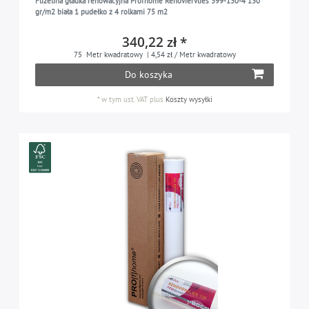
Flizelina gładka renowacyjna Profhome Renoviervlies 399-130-4 130
gr/m2 biała 1 pudełko z 4 rolkami 75 m2
340,22 zł *
75
Metr kwadratowy
| 4,54 zł / Metr kwadratowy
Do koszyka
*
w tym ust. VAT
plus
Koszty wysyłki