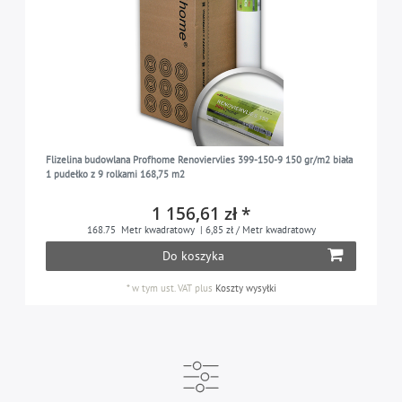
Flizelina budowlana Profhome Renoviervlies 399-150-9 150 gr/m2 biała
1 pudełko z 9 rolkami 168,75 m2
1 156,61 zł *
168.75
Metr kwadratowy
| 6,85 zł / Metr kwadratowy
Do koszyka
*
w tym ust. VAT
plus
Koszty wysyłki