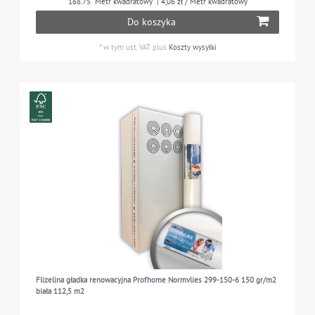
168.75
Metr kwadratowy
| 4,06 zł / Metr kwadratowy
Do koszyka
PROFhome
7
WYMIARY
*
w tym ust. VAT
plus
Koszty wysyłki
PROFhome ()
7
0,75 m x 25,00 m = 18,75 m2
11
ODPORNOŚĆ BARWY NA DZIAŁANIE ŚWIATŁA
dobra odporność na działanie światła
11
POWIERZCHNIA
gładka
11
PRZEZNACZENIE
do pokoju gościnnego, sypialni, kuchni, pokoju
11
dziecięcego, przedpokoju, itd.
Flizelina gładka renowacyjna Profhome Normvlies 299-150-6 150 gr/m2
biała 112,5 m2