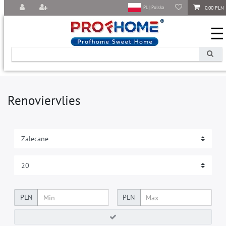
0,00 PLN
PL | Polska
☰
Renoviervlies
PLN
PLN