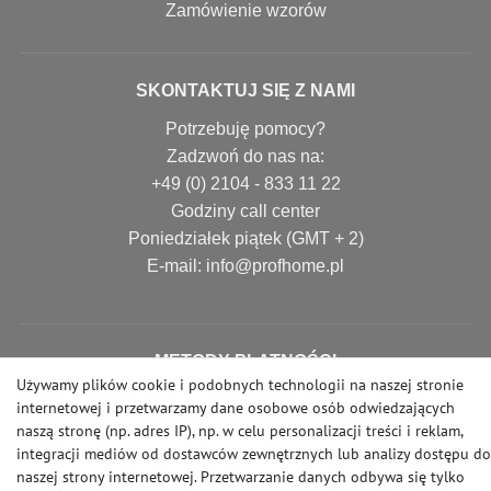
Zamówienie wzorów
SKONTAKTUJ SIĘ Z NAMI
Potrzebuję pomocy?
Zadzwoń do nas na:
+49 (0) 2104 - 833 11 22
Godziny call center
Poniedziałek piątek (GMT + 2)
E-mail: info@profhome.pl
METODY PŁATNOŚCI
Używamy plików cookie i podobnych technologii na naszej stronie
internetowej i przetwarzamy dane osobowe osób odwiedzających
naszą stronę (np. adres IP), np. w celu personalizacji treści i reklam,
integracji mediów od dostawców zewnętrznych lub analizy dostępu do
MEDIA SPOŁECZNOŚCIOWE
naszej strony internetowej. Przetwarzanie danych odbywa się tylko