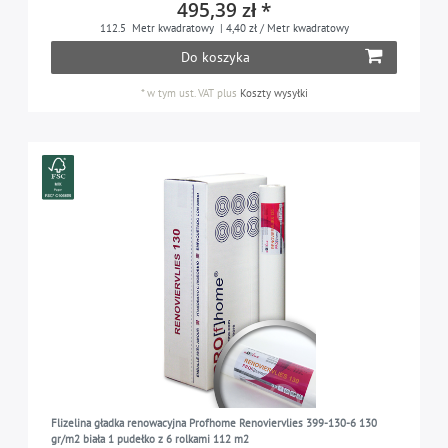
495,39 zł *
112.5
Metr kwadratowy
| 4,40 zł / Metr kwadratowy
Do koszyka
*
w tym ust. VAT
plus
Koszty wysyłki
Flizelina gładka renowacyjna Profhome Renoviervlies 399-130-6 130
gr/m2 biała 1 pudełko z 6 rolkami 112 m2