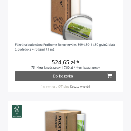
Flizelina budowlana Profhome Renoviervlies 399-150-4 150 gr/m2 biała
1 pudełko z 4 rolkami 75 m2
524,65 zł *
75
Metr kwadratowy
| 7,00 zł / Metr kwadratowy
Do koszyka
*
w tym ust. VAT
plus
Koszty wysyłki