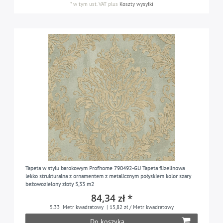
*
w tym ust. VAT
plus
Koszty wysyłki
Tapeta w stylu barokowym Profhome 790492-GU Tapeta flizelinowa
lekko strukturalna z ornamentem z metalicznym połyskiem kolor szary
beżowozielony złoty 5,33 m2
84,34 zł *
5.33
Metr kwadratowy
| 15,82 zł / Metr kwadratowy
Do koszyka