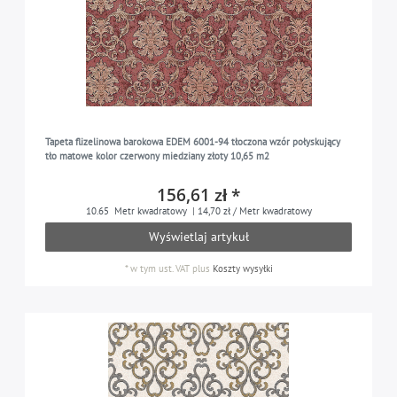
Tapeta flizelinowa barokowa EDEM 6001-94 tłoczona wzór połyskujący
tło matowe kolor czerwony miedziany złoty 10,65 m2
156,61 zł *
10.65
Metr kwadratowy
| 14,70 zł / Metr kwadratowy
Wyświetlaj artykuł
*
w tym ust. VAT
plus
Koszty wysyłki