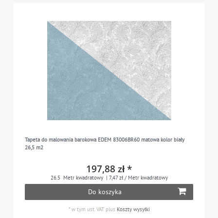
Tapeta do malowania barokowa EDEM 83006BR60 matowa kolor biały
26,5 m2
197,88 zł *
26.5
Metr kwadratowy
| 7,47 zł / Metr kwadratowy
Do koszyka
*
w tym ust. VAT
plus
Koszty wysyłki