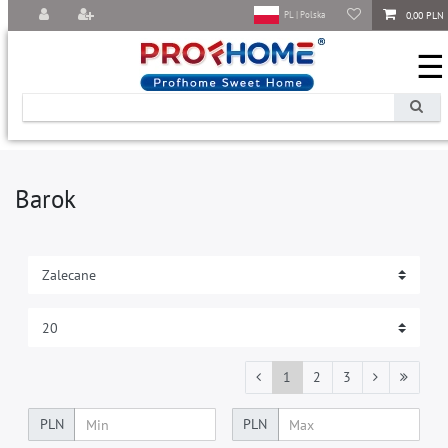
0,00 PLN
PL | Polska
☰
Barok
1
2
3
PLN
PLN