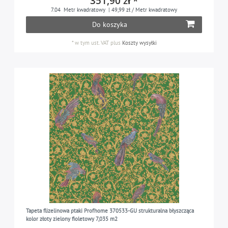
351,90 zł *
7.04
Metr kwadratowy
| 49,99 zł / Metr kwadratowy
Do koszyka
*
w tym ust. VAT
plus
Koszty wysyłki
Tapeta flizelinowa ptaki Profhome 370533-GU strukturalna błyszcząca
kolor złoty zielony fioletowy 7,035 m2