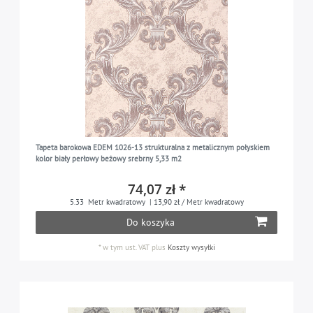
Tapeta barokowa EDEM 1026-13 strukturalna z metalicznym połyskiem
kolor biały perłowy beżowy srebrny 5,33 m2
74,07 zł *
5.33
Metr kwadratowy
| 13,90 zł / Metr kwadratowy
Do koszyka
*
w tym ust. VAT
plus
Koszty wysyłki