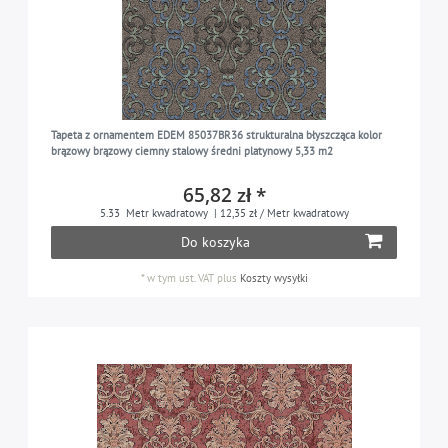
Tapeta z ornamentem EDEM 85037BR36 strukturalna błyszcząca kolor
brązowy brązowy ciemny stalowy średni platynowy 5,33 m2
65,82 zł *
5.33
Metr kwadratowy
| 12,35 zł / Metr kwadratowy
Do koszyka
*
w tym ust. VAT
plus
Koszty wysyłki