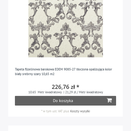
Tapeta flizelinowa barokowa EDEM 9085-27 tłoczona opalizująca kolor
biały srebrny szary 10,65 m2
226,76 zł *
10.65
Metr kwadratowy
| 21,29 zł / Metr kwadratowy
Do koszyka
*
w tym ust. VAT
plus
Koszty wysyłki