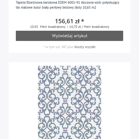
Tapeta flizelinowa barokowa EDEM 6001-91 tłoczona wzór połyskujący
czarny
11
tło matowe kolor biały perłowy beżowy złoty 10,65 m2
szary czarny
2
156,61 zł *
srebrny
14
10.65
Metr kwadratowy
| 14,70 zł / Metr kwadratowy
Wyświetlaj artykuł
szary błękitny
1
błękitny szary
1
*
w tym ust. VAT
plus
Koszty wysyłki
turkusowy niebieski
2
fioletowy
2
biały
9