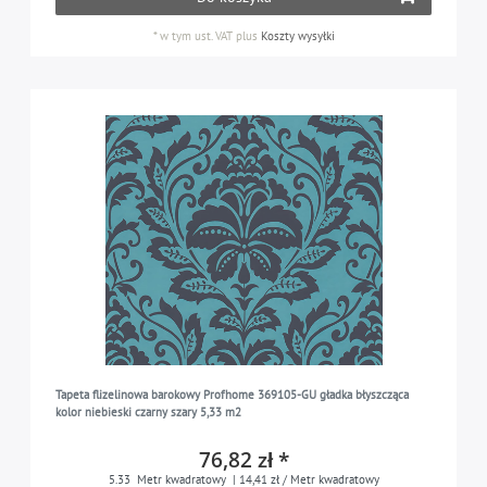
*
w tym ust. VAT
plus
Koszty wysyłki
Tapeta flizelinowa barokowy Profhome 369105-GU gładka błyszcząca
kolor niebieski czarny szary 5,33 m2
76,82 zł *
5.33
Metr kwadratowy
| 14,41 zł / Metr kwadratowy