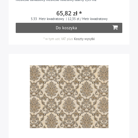
fioletowy
2
65,82 zł *
zielony miętowy
5.33
Metr kwadratowy
| 12,35 zł / Metr kwadratowy
1
Do koszyka
niebieski pastelowy
1
*
w tym ust. VAT
plus
Koszty wysyłki
turkusowy pastelowy
1
beżowy perłowy
1
jagodowy
1
jasnoszary perła
1
perłowo-biały
3
niebieskozielony
2
platynowy
4
szary platynowy
1
różowy
3
czerwony
1