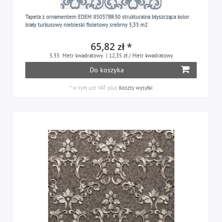
Tapeta z ornamentem EDEM 85037BR30 strukturalna błyszcząca kolor
biały turkusowy niebieski fioletowy srebrny 5,33 m2
65,82 zł *
5.33
Metr kwadratowy
| 12,35 zł / Metr kwadratowy
Do koszyka
*
w tym ust. VAT
plus
Koszty wysyłki