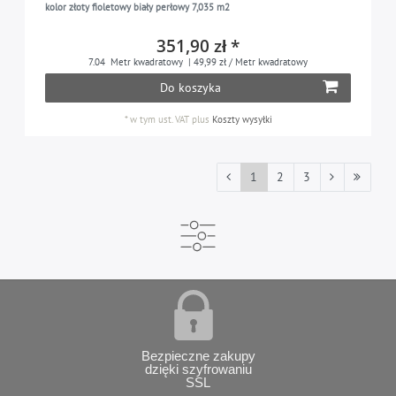
kolor złoty fioletowy biały perłowy 7,035 m2
351,90 zł *
7.04
Metr kwadratowy
| 49,99 zł / Metr kwadratowy
Do koszyka
*
w tym ust. VAT
plus
Koszty wysyłki
1
2
3
Bezpieczne zakupy
dzięki szyfrowaniu
SSL