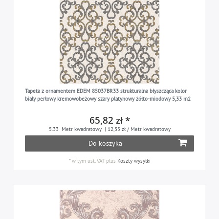
Tapeta z ornamentem EDEM 85037BR33 strukturalna błyszcząca kolor
biały perłowy kremowobeżowy szary platynowy żółto-miodowy 5,33 m2
65,82 zł *
5.33
Metr kwadratowy
| 12,35 zł / Metr kwadratowy
Do koszyka
*
w tym ust. VAT
plus
Koszty wysyłki