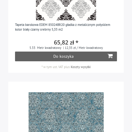
Tapeta barokowa EDEM 85024BR20 gładka z metalicznym połyskiem
kolor biały czarny srebrny 5,33 m2
65,82 zł *
5.33
Metr kwadratowy
| 12,35 zł / Metr kwadratowy
Do koszyka
*
w tym ust. VAT
plus
Koszty wysyłki