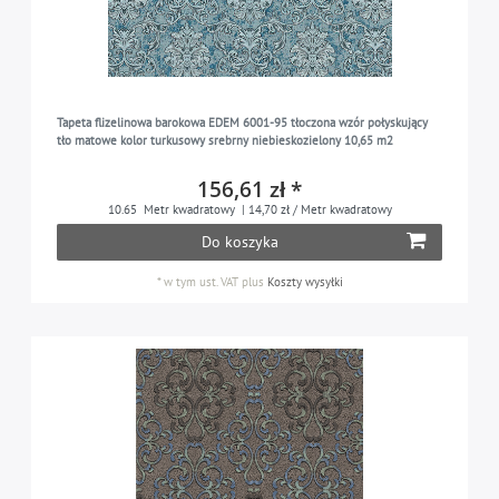
Tapeta flizelinowa barokowa EDEM 6001-95 tłoczona wzór połyskujący
tło matowe kolor turkusowy srebrny niebieskozielony 10,65 m2
156,61 zł *
10.65
Metr kwadratowy
| 14,70 zł / Metr kwadratowy
Do koszyka
*
w tym ust. VAT
plus
Koszty wysyłki