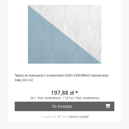
Tapeta do malowania z ornamentem EDEM 83003BR60 matowa kolor
biały 26,5 m2
197,88 zł *
26.5
Metr kwadratowy
| 7,47 zł / Metr kwadratowy
Do koszyka
*
w tym ust. VAT
plus
Koszty wysyłki