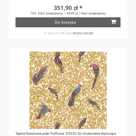
351,90 zł *
7.04
Metr kwadratowy
| 49,99 zł / Metr kwadratowy
Do koszyka
*
w tym ust. VAT
plus
Koszty wysyłki
Tapeta flizelinowa ptaki Profhome 370532-GU strukturalna błyszcząca