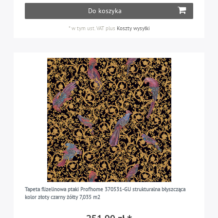
Do koszyka
*
w tym ust. VAT
plus
Koszty wysyłki
Tapeta flizelinowa ptaki Profhome 370531-GU strukturalna błyszcząca
kolor złoty czarny żółty 7,035 m2