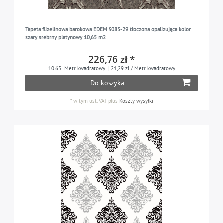
Tapeta flizelinowa barokowa EDEM 9085-29 tłoczona opalizująca kolor
szary srebrny platynowy 10,65 m2
226,76 zł *
10.65
Metr kwadratowy
| 21,29 zł / Metr kwadratowy
Do koszyka
*
w tym ust. VAT
plus
Koszty wysyłki