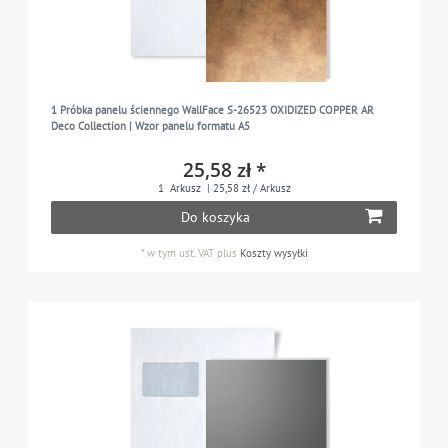
1 Próbka panelu ściennego WallFace S-26523 OXIDIZED COPPER AR
Deco Collection | Wzor panelu formatu A5
25,58 zł *
1
Arkusz
| 25,58 zł / Arkusz
Do koszyka
*
w tym ust. VAT
plus
Koszty wysyłki