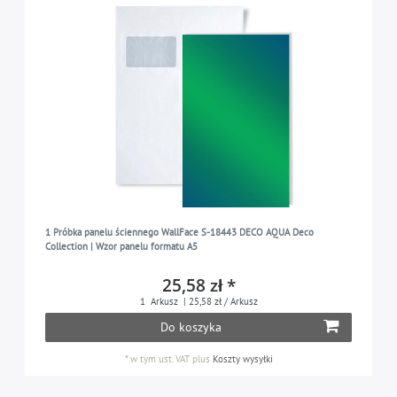
1 Próbka panelu ściennego WallFace S-18443 DECO AQUA Deco
Collection | Wzor panelu formatu A5
25,58 zł *
1
Arkusz
| 25,58 zł / Arkusz
Do koszyka
*
w tym ust. VAT
plus
Koszty wysyłki