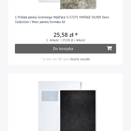
1 Próbka panelu ściennego WallFace S-17275 VINTAGE SILVER Deco
Collection | Wzor panelu formatu A5
25,58 zł *
1
Arkusz
| 25,58 zł / Arkusz
Do koszyka
*
w tym ust. VAT
plus
Koszty wysyłki