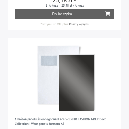
25,58 zł *
1
Arkusz
| 25,58 zł / Arkusz
Do koszyka
*
w tym ust. VAT
plus
Koszty wysyłki
1 Próbka panelu ściennego WallFace S-13810 FASHION GREY Deco
Collection | Wzor panelu formatu A5