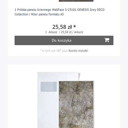
1 Próbka panelu ściennego WallFace S-23101 GENESIS Grey DECO
Collection | Wzor panelu formatu A5
25,58 zł *
1
Arkusz
| 25,58 zł / Arkusz
Do koszyka
*
w tym ust. VAT
plus
Koszty wysyłki