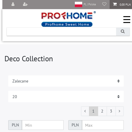
0,00 PLN
PL | Polska
☰
Deco Collection
1
2
3
PLN
PLN