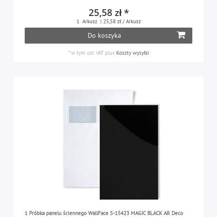
25,58 zł *
1
Arkusz
| 25,58 zł / Arkusz
Do koszyka
*
w tym ust. VAT
plus
Koszty wysyłki
1 Próbka panelu ściennego WallFace S-15423 MAGIC BLACK AR Deco