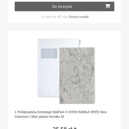
Do koszyka
*
w tym ust. VAT
plus
Koszty wysyłki
1 Próbka panelu ściennego WallFace S-19338 MARBLE WHITE Deco
Collection | Wzor panelu formatu A5