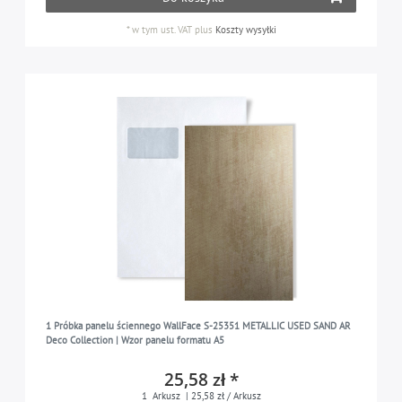
*
w tym ust. VAT
plus
Koszty wysyłki
1 Próbka panelu ściennego WallFace S-25351 METALLIC USED SAND AR
Deco Collection | Wzor panelu formatu A5
25,58 zł *
1
Arkusz
| 25,58 zł / Arkusz