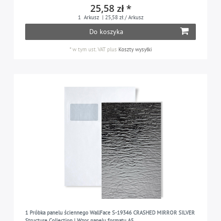
zielony
1
25,58 zł *
1
Arkusz
| 25,58 zł / Arkusz
miedziany
2
Do koszyka
różowy
1
*
w tym ust. VAT
plus
Koszty wysyłki
czerwony
1
czarny
4
srebrny
5
biały
5
1 Próbka panelu ściennego WallFace S-19346 CRASHED MIRROR SILVER
Structure Collection | Wzor panelu formatu A5