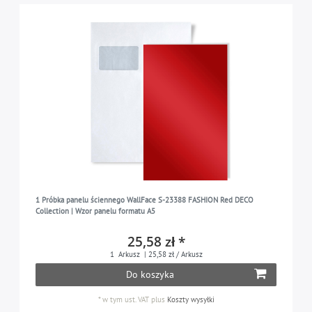
1 Próbka panelu ściennego WallFace S-23388 FASHION Red DECO
Collection | Wzor panelu formatu A5
25,58 zł *
1
Arkusz
| 25,58 zł / Arkusz
Do koszyka
*
w tym ust. VAT
plus
Koszty wysyłki