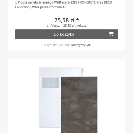
1 Próbka panelu ściennego WallFace S-22829 CONCRETE Grey DECO
Collection | Wzor panelu formatu A5
25,58 zł *
1
Arkusz
| 25,58 zł / Arkusz
Do koszyka
*
w tym ust. VAT
plus
Koszty wysyłki