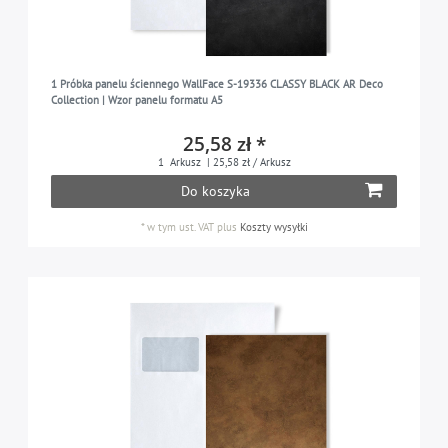
1 Próbka panelu ściennego WallFace S-19336 CLASSY BLACK AR Deco
Collection | Wzor panelu formatu A5
25,58 zł *
1
Arkusz
| 25,58 zł / Arkusz
Do koszyka
*
w tym ust. VAT
plus
Koszty wysyłki