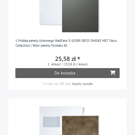
1 Próbka panelu ściennego WallFace S-10389 DECO SMOKE MET Deco
Collection | Wzor panelu formatu A5
25,58 zł *
1
Arkusz
| 25,58 zł / Arkusz
Do koszyka
*
w tym ust. VAT
plus
Koszty wysyłki