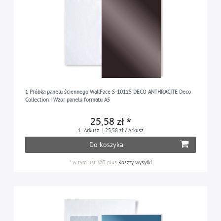
1 Próbka panelu ściennego WallFace S-10125 DECO ANTHRACITE Deco
Collection | Wzor panelu formatu A5
25,58 zł *
1
Arkusz
| 25,58 zł / Arkusz
Do koszyka
*
w tym ust. VAT
plus
Koszty wysyłki