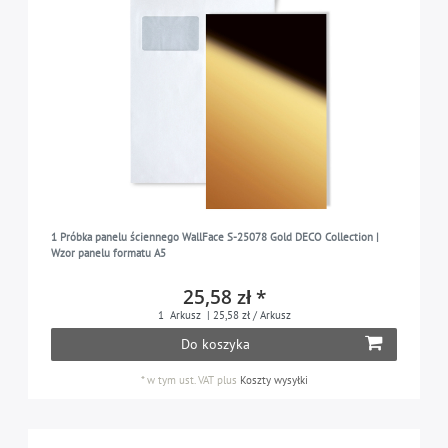
1 Próbka panelu ściennego WallFace S-25078 Gold DECO Collection |
Wzor panelu formatu A5
25,58 zł *
1
Arkusz
| 25,58 zł / Arkusz
Do koszyka
*
w tym ust. VAT
plus
Koszty wysyłki