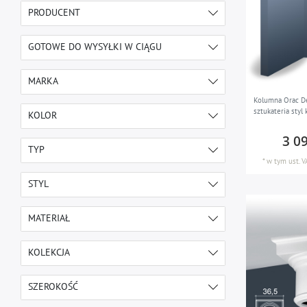
PRODUCENT
e-DELUX
25
GOTOWE DO WYSYŁKI W CIĄGU
ORAC NV
6
1-2 dni po dokonaniu opłaty
8
MARKA
4-5 dni po dokonaniu opłaty
1
Kolumna Orac 
ORAC
6
sztukateria styl 
KOLOR
5-7 dni po dokonaniu opłaty
22
Profhome
25
3 09
biały
31
TYP
*
w tym ust. V
Kolumny
31
STYL
dorycki
7
MATERIAŁ
joński
3
Duropolymer®
3
KOLEKCJA
klasyczny
9
Sztywna pianka poliuretanowa
25
LUXXUS
koryncki
6
2
SZEROKOŚĆ
Purotouch®
3
PROFhome
neoklasycyzm
25
10