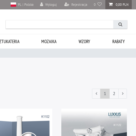
Wyloguj
Rejestracja
0
0,00 PLN
PL | Polska
ZTUKATERIA
MOZAIKA
WZORY
RABATY
1
2