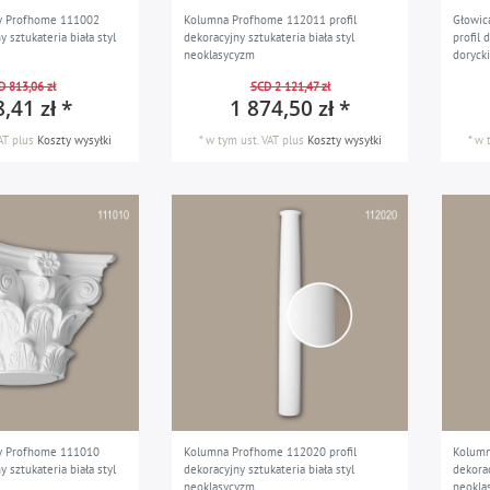
y Profhome 111002
Kolumna Profhome 112011 profil
Głowic
y sztukateria biała styl
dekoracyjny sztukateria biała styl
profil 
neoklasycyzm
doryck
D 813,06 zł
SCD 2 121,47 zł
,41 zł *
1 874,50 zł *
AT
plus
Koszty wysyłki
*
w tym ust. VAT
plus
Koszty wysyłki
*
w 
y Profhome 111010
Kolumna Profhome 112020 profil
Kolumn
y sztukateria biała styl
dekoracyjny sztukateria biała styl
dekorac
neoklasycyzm
neokla