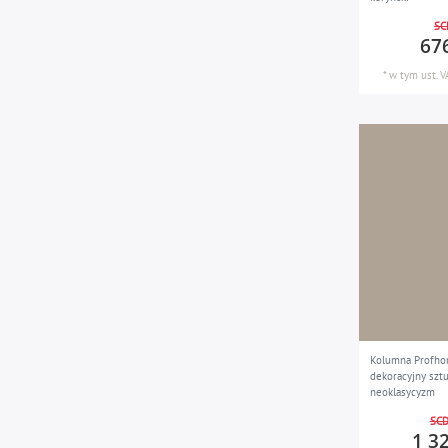
SC
676
*
w tym ust. V
Kolumna Profho
dekoracyjny sztuk
neoklasycyzm
SCD
1 32