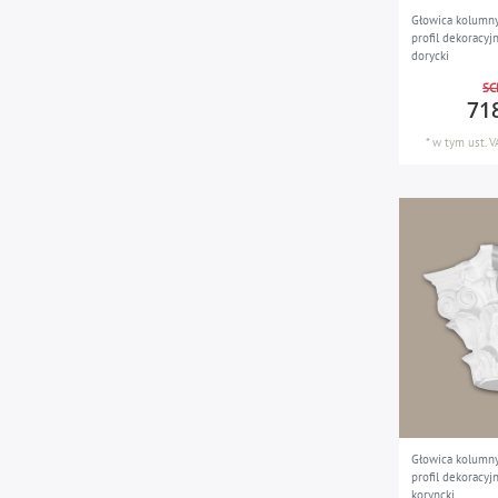
Głowica kolumn
profil dekoracyjn
dorycki
SC
718
*
w tym ust. V
Głowica kolumn
profil dekoracyjn
koryncki