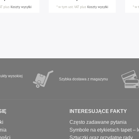
AT
plus
Koszty wysyłki
*
w tym ust. VAT
plus
Koszty wysyłki
*
w 
ukty wysokiej
Szybka dostawa z magazynu
SIĘ
INTERESUJĄCE FAKTY
ki
Często zadawane pytania
nia
Symbole na etykietach tapet – 
ności
Sztuczki oraz przydatne rady