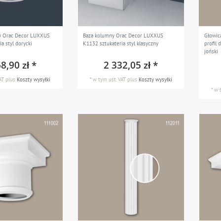
y Orac Decor LUXXUS
Baza kolumny Orac Decor LUXXUS
Głowic
a styl dorycki
K1132 sztukateria styl klasyczny
profil 
joński
8,90 zł *
2 332,05 zł *
AT
plus
Koszty wysyłki
*
w tym ust. VAT
plus
Koszty wysyłki
*
w 