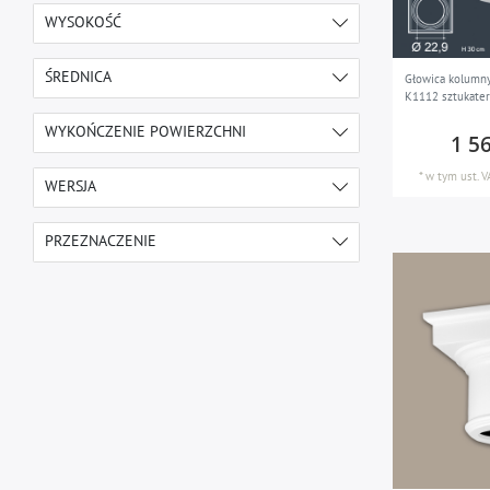
7-11 cm
3
WYSOKOŚĆ
11-21 cm
7
1-7 cm
3
ŚREDNICA
Głowica kolumn
21-30 cm
7
K1112 sztukateri
11-21 cm
7
0 - 20 cm
> 30 cm
4
14
WYKOŃCZENIE POWIERZCHNI
1 56
21-30 cm
12
20 - 30 cm
11
wstępnie zagruntowana
*
w tym ust. V
> 30 cm
31
9
WERSJA
30 - 40 cm
1
nieelastyczny
31
PRZEZNACZENIE
do zamkniętych pomieszczeń i na
31
otwartym powietrzu