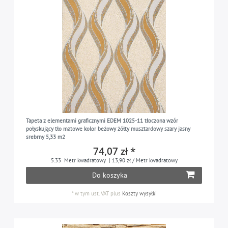
Tapeta z elementami graficznymi EDEM 1025-11 tłoczona wzór
połyskujący tło matowe kolor beżowy żółty musztardowy szary jasny
srebrny 5,33 m2
74,07 zł *
5.33
Metr kwadratowy
| 13,90 zł / Metr kwadratowy
Do koszyka
*
w tym ust. VAT
plus
Koszty wysyłki