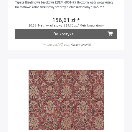
Tapeta flizelinowa barokowa EDEM 6001-95 tłoczona wzór połyskujący
beżowy piaskowy
1
tło matowe kolor turkusowy srebrny niebieskozielony 10,65 m2
czarny
1
156,61 zł *
żółty musztardowy
1
10.65
Metr kwadratowy
| 14,70 zł / Metr kwadratowy
Do koszyka
fioletowy sygnałowy
1
srebrny
4
*
w tym ust. VAT
plus
Koszty wysyłki
szary błękitny
1
szary stalowy
3
brązowy terra
1