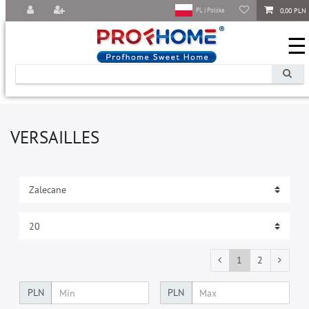
0,00 PLN
PL | Polska
☰
VERSAILLES
1
2
PLN
PLN