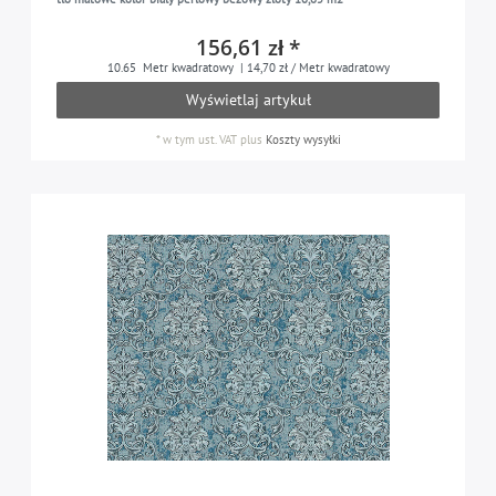
szary beżowy
1
156,61 zł *
koralowy
10.65
Metr kwadratowy
| 14,70 zł / Metr kwadratowy
1
Wyświetlaj artykuł
miedziany
1
*
w tym ust. VAT
plus
Koszty wysyłki
brązowy miedziany
1
szary jasny
1
szary oliwkowy
1
pomarańczowy średni
1
niebieskozielony
1
platynowy
1
szary kwarcytowy
1
liliowy ciemny
1
rubinowy
1
żółty szafranowy
1