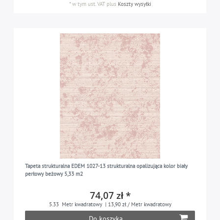
*
w tym ust. VAT
plus
Koszty wysyłki
Tapeta strukturalna EDEM 1027-13 strukturalna opalizująca kolor biały
perłowy beżowy 5,33 m2
74,07 zł *
5.33
Metr kwadratowy
| 13,90 zł / Metr kwadratowy
Do koszyka