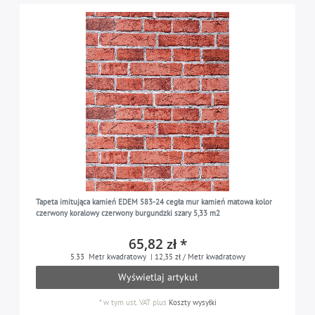
Tapeta imitująca kamień EDEM 583-24 cegła mur kamień matowa kolor
czerwony koralowy czerwony burgundzki szary 5,33 m2
65,82 zł *
5.33
Metr kwadratowy
| 12,35 zł / Metr kwadratowy
Wyświetlaj artykuł
*
w tym ust. VAT
plus
Koszty wysyłki