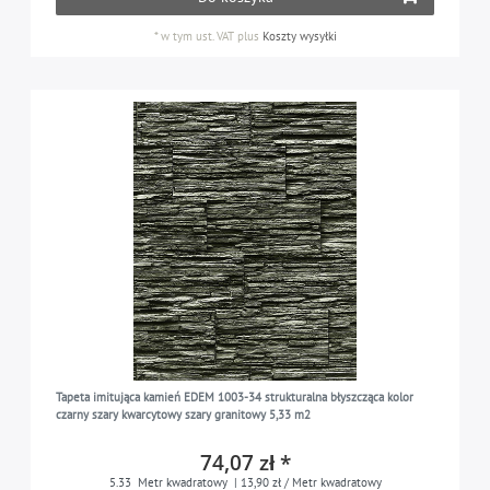
*
w tym ust. VAT
plus
Koszty wysyłki
Tapeta imitująca kamień EDEM 1003-34 strukturalna błyszcząca kolor
czarny szary kwarcytowy szary granitowy 5,33 m2
74,07 zł *
5.33
Metr kwadratowy
| 13,90 zł / Metr kwadratowy