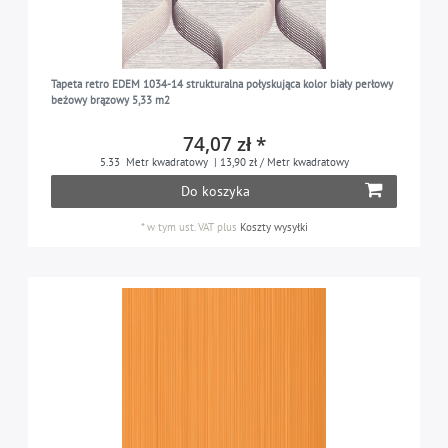
Tapeta retro EDEM 1034-14 strukturalna połyskująca kolor biały perłowy
beżowy brązowy 5,33 m2
74,07 zł *
5.33
Metr kwadratowy
| 13,90 zł / Metr kwadratowy
Do koszyka
*
w tym ust. VAT
plus
Koszty wysyłki