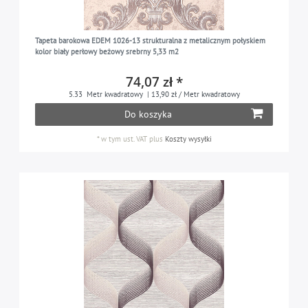
Tapeta barokowa EDEM 1026-13 strukturalna z metalicznym połyskiem
kolor biały perłowy beżowy srebrny 5,33 m2
74,07 zł *
5.33
Metr kwadratowy
| 13,90 zł / Metr kwadratowy
Do koszyka
*
w tym ust. VAT
plus
Koszty wysyłki