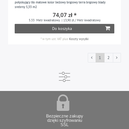
połyskujący tło matowe kolor beżowy brązowy terra brązowy blady
srebrny 5,33 m2
74,07 zł *
5.33
Metr kwadratowy
| 13,90 zł / Metr kwadratowy
Do koszyka
*
w tym ust. VAT
plus
Koszty wysyłki
1
2
Bezpieczne zakupy
dzięki szyfrowaniu
SSL