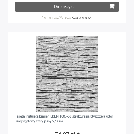
Do koszyka
*
w tym ust. VAT
plus
Koszty wysyłki
Tapeta imitująca kamień EDEM 1003-32 strukturalna błyszcząca kolor
szary agatowy szary jasny 5,33 m2