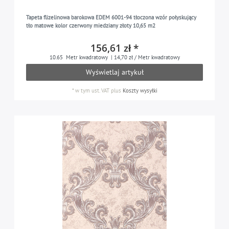
Tapeta flizelinowa barokowa EDEM 6001-94 tłoczona wzór połyskujący
tło matowe kolor czerwony miedziany złoty 10,65 m2
156,61 zł *
10.65
Metr kwadratowy
| 14,70 zł / Metr kwadratowy
Wyświetlaj artykuł
*
w tym ust. VAT
plus
Koszty wysyłki