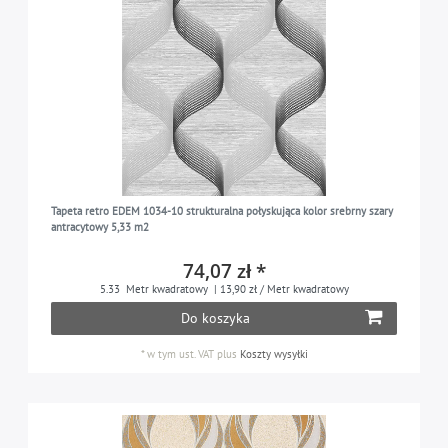
Tapeta retro EDEM 1034-10 strukturalna połyskująca kolor srebrny szary
antracytowy 5,33 m2
74,07 zł *
5.33
Metr kwadratowy
| 13,90 zł / Metr kwadratowy
Do koszyka
*
w tym ust. VAT
plus
Koszty wysyłki