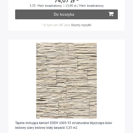
74,07 zł *
5.33
Metr kwadratowy
| 13,90 zł / Metr kwadratowy
Do koszyka
*
w tym ust. VAT
plus
Koszty wysyłki
Tapeta imitująca kamień EDEM 1003-33 strukturalna błyszcząca kolor
beżowy szary beżowy biały karpacki 5,33 m2