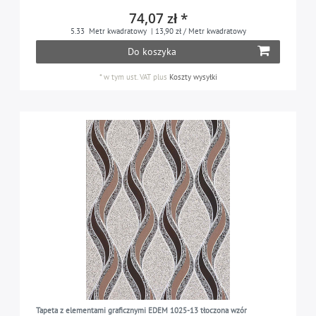
74,07 zł *
5.33
Metr kwadratowy
| 13,90 zł / Metr kwadratowy
Do koszyka
*
w tym ust. VAT
plus
Koszty wysyłki
Tapeta z elementami graficznymi EDEM 1025-13 tłoczona wzór