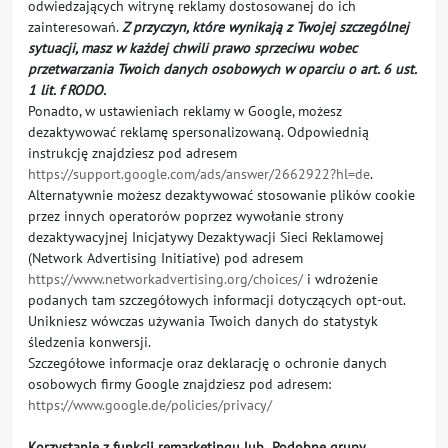
odwiedzających witrynę reklamy dostosowanej do ich
zainteresowań.
Z przyczyn, które wynikają z Twojej szczególnej
sytuacji, masz w każdej chwili prawo sprzeciwu wobec
przetwarzania Twoich danych osobowych w oparciu o art. 6 ust.
1 lit. f RODO.
Ponadto, w ustawieniach reklamy w Google, możesz
dezaktywować reklamę spersonalizowaną. Odpowiednią
instrukcję znajdziesz pod adresem
https://support.google.com/ads/answer/2662922?hl=de
.
Alternatywnie możesz dezaktywować stosowanie plików cookie
przez innych operatorów poprzez wywołanie strony
dezaktywacyjnej Inicjatywy Dezaktywacji Sieci Reklamowej
(Network Advertising Initiative) pod adresem
https://www.networkadvertising.org/choices/
i wdrożenie
podanych tam szczegółowych informacji dotyczących opt-out.
Unikniesz wówczas używania Twoich danych do statystyk
śledzenia konwersji.
Szczegółowe informacje oraz deklarację o ochronie danych
osobowych firmy Google znajdziesz pod adresem:
https://www.google.de/policies/privacy/
Korzystanie z funkcji remarketingu lub „Podobne grupy