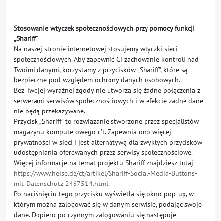
Stosowanie wtyczek społecznościowych przy pomocy funkcji
„Shariff”
Na naszej stronie internetowej stosujemy wtyczki sieci
społecznościowych. Aby zapewnić Ci zachowanie kontroli nad
Twoimi danymi, korzystamy z przycisków „Shariff”, które są
bezpieczne pod względem ochrony danych osobowych.
Bez Twojej wyraźnej zgody nie utworzą się żadne połączenia z
serwerami serwisów społecznościowych i w efekcie żadne dane
nie będą przekazywane.
Przycisk „Shariff” to rozwiązanie stworzone przez specjalistów
magazynu komputerowego c’t. Zapewnia ono więcej
prywatności w sieci i jest alternatywą dla zwykłych przycisków
udostępniania oferowanych przez serwisy społecznościowe.
Więcej informacje na temat projektu Shariff znajdziesz tutaj
https://www.heise.de/ct/artikel/Shariff-Social-Media-Buttons-
mit-Datenschutz-2467514.html
.
Po naciśnięciu tego przycisku wyświetla się okno pop-up, w
którym można zalogować się w danym serwisie, podając swoje
dane. Dopiero po czynnym zalogowaniu się następuje