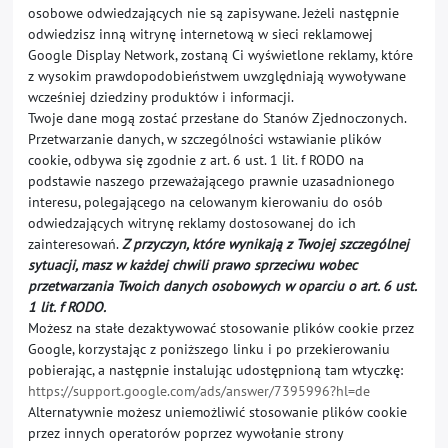
osobowe odwiedzających nie są zapisywane. Jeżeli następnie
odwiedzisz inną witrynę internetową w sieci reklamowej
Google Display Network, zostaną Ci wyświetlone reklamy, które
z wysokim prawdopodobieństwem uwzględniają wywoływane
wcześniej dziedziny produktów i informacji.
Twoje dane mogą zostać przesłane do Stanów Zjednoczonych.
Przetwarzanie danych, w szczególności wstawianie plików
cookie, odbywa się zgodnie z art. 6 ust. 1 lit. f RODO na
podstawie naszego przeważającego prawnie uzasadnionego
interesu, polegającego na celowanym kierowaniu do osób
odwiedzających witrynę reklamy dostosowanej do ich
zainteresowań.
Z przyczyn, które wynikają z Twojej szczególnej
sytuacji, masz w każdej chwili prawo sprzeciwu wobec
przetwarzania Twoich danych osobowych w oparciu o art. 6 ust.
1 lit. f RODO.
Możesz na stałe dezaktywować stosowanie plików cookie przez
Google, korzystając z poniższego linku i po przekierowaniu
pobierając, a następnie instalując udostępnioną tam wtyczkę:
https://support.google.com/ads/answer/7395996?hl=de
Alternatywnie możesz uniemożliwić stosowanie plików cookie
przez innych operatorów poprzez wywołanie strony