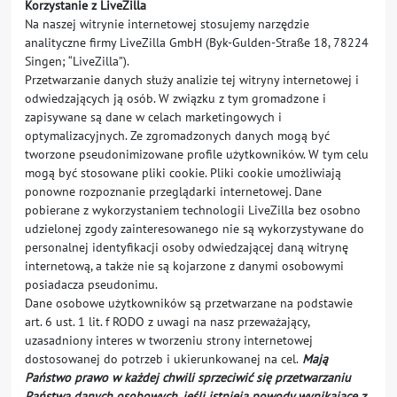
Korzystanie z LiveZilla
Na naszej witrynie internetowej stosujemy narzędzie
analityczne firmy LiveZilla GmbH (Byk-Gulden-Straße 18, 78224
Singen; “LiveZilla”).
Przetwarzanie danych służy analizie tej witryny internetowej i
odwiedzających ją osób. W związku z tym gromadzone i
zapisywane są dane w celach marketingowych i
optymalizacyjnych. Ze zgromadzonych danych mogą być
tworzone pseudonimizowane profile użytkowników. W tym celu
mogą być stosowane pliki cookie. Pliki cookie umożliwiają
ponowne rozpoznanie przeglądarki internetowej. Dane
pobierane z wykorzystaniem technologii LiveZilla bez osobno
udzielonej zgody zainteresowanego nie są wykorzystywane do
personalnej identyfikacji osoby odwiedzającej daną witrynę
internetową, a także nie są kojarzone z danymi osobowymi
posiadacza pseudonimu.
Dane osobowe użytkowników są przetwarzane na podstawie
art. 6 ust. 1 lit. f RODO z uwagi na nasz przeważający,
uzasadniony interes w tworzeniu strony internetowej
dostosowanej do potrzeb i ukierunkowanej na cel.
Mają
Państwo prawo w każdej chwili sprzeciwić się przetwarzaniu
Państwa danych osobowych, jeśli istnieją powody wynikające z