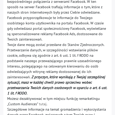
bezpośredniego połączenia z serwerami Facebook. W ten
sposób na serwer Facebook trafiają informacje o tym, które z
naszych stron internetowych były przez Ciebie odwiedzane.
Facebook przyporządkowuje te informacje do Twojego
osobistego konta użytkownika na portalu Facebook. W czasie
gdy odwiedzasz portal społecznościowy Facebook, wyświetlane
są spersonalizowane reklamy Facebook-Ads, dostosowane do
Twoich zainteresowań.
Twoje dane mogą zostać przesłane do Stanów Zjednoczonych.
Przetwarzanie danych, w szczególności wstawianie plików
cookie, odbywa się zgodnie z art. 6 ust. 1 lit. f RODO na
podstawie naszego przeważającego prawnie uzasadnionego
interesu, polegającego na celowanym kierowaniu do osób
odwiedzających witrynę reklamy dostosowanej do ich
zainteresowań.
Z przyczyn, które wynikają z Twojej szczególnej
sytuacji, masz w każdej chwili prawo sprzeciwu wobec
przetwarzania Twoich danych osobowych w oparciu o art. 6 ust.
1 lit. f RODO.
Możesz dezaktywować w tym miejscu funkcję remarketingu
„Custom Audiences”
tutaj
.
Szczegółowe informacje na temat gromadzenia i wykorzystania
danych przez Facebook, związanych z tym Twoich praw i