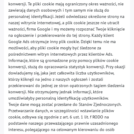
konwersji. Te pliki cookie mają ograniczony okres ważności, nie
zawierają danych osobowych i tym samym nie służą do
personalnej identyfikacji. Jeżeli odwiedzasz określone strony na
naszej witrynie internetowej, a plik cookie jeszcze nie utracił
ważności, firma Google i my możemy rozpoznać Twoje kliknięcie
na ogłoszenie i przekierowanie do tej strony. Każdy klient
Google Ads otrzymuje inny plik cookie. Dzięki temu nie ma
możliwości, aby pliki cookie mogły być śledzone za
pośrednictwem witryn internetowych przez klientów Ads.
Informacje, które są gromadzone przy pomocy plików cookie
konwersji, służą do opracowania statystyk konwersji. Przy okazji
dowiadujemy się, jaka jest całkowita liczba użytkowników,
którzy kliknęli na jedno z naszych ogłoszeń i zostali
przekierowani do jednej ze stron opatrzonych tagiem śledzenia
konwersji. Nie otrzymujemy jednak informacji, które
umożliwiałyby personalną identyfikację użytkowników.
Twoje dane mogą zostać przesłane do Stanów Zjednoczonych.
Przetwarzanie danych, w szczególności wstawianie plików
cookie, odbywa się zgodnie z art. 6 ust. 1 lit. f RODO na
podstawie naszego przeważającego prawnie uzasadnionego
interesu, polegającego na celowanym kierowaniu do osób