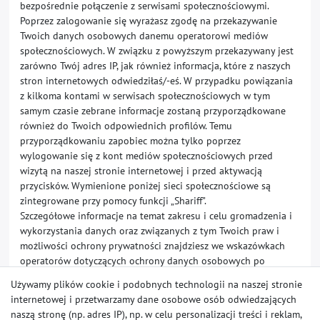
bezpośrednie połączenie z serwisami społecznościowymi.
Poprzez zalogowanie się wyrażasz zgodę na przekazywanie
Twoich danych osobowych danemu operatorowi mediów
społecznościowych. W związku z powyższym przekazywany jest
zarówno Twój adres IP, jak również informacja, które z naszych
stron internetowych odwiedziłaś/-eś. W przypadku powiązania
z kilkoma kontami w serwisach społecznościowych w tym
samym czasie zebrane informacje zostaną przyporządkowane
również do Twoich odpowiednich profilów. Temu
przyporządkowaniu zapobiec można tylko poprzez
wylogowanie się z kont mediów społecznościowych przed
wizytą na naszej stronie internetowej i przed aktywacją
przycisków. Wymienione poniżej sieci społecznościowe są
zintegrowane przy pomocy funkcji „Shariff”.
Szczegółowe informacje na temat zakresu i celu gromadzenia i
wykorzystania danych oraz związanych z tym Twoich praw i
możliwości ochrony prywatności znajdziesz we wskazówkach
operatorów dotyczących ochrony danych osobowych po
kliknięciu w link.
Używamy plików cookie i podobnych technologii na naszej stronie
internetowej i przetwarzamy dane osobowe osób odwiedzających
AddThis firmy Oracle America, Inc. (500 Oracle Parkway,
naszą stronę (np. adres IP), np. w celu personalizacji treści i reklam,