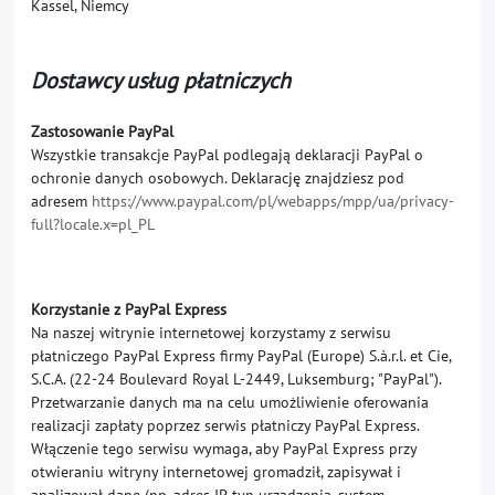
Kassel, Niemcy
Dostawcy usług płatniczych
Zastosowanie PayPal
Wszystkie transakcje PayPal podlegają deklaracji PayPal o
ochronie danych osobowych. Deklarację znajdziesz pod
adresem
https://www.paypal.com/pl/webapps/mpp/ua/privacy-
full?locale.x=pl_PL
Korzystanie z PayPal Express
Na naszej witrynie internetowej korzystamy z serwisu
płatniczego PayPal Express firmy PayPal (Europe) S.à.r.l. et Cie,
S.C.A. (22-24 Boulevard Royal L-2449, Luksemburg; "PayPal").
Przetwarzanie danych ma na celu umożliwienie oferowania
realizacji zapłaty poprzez serwis płatniczy PayPal Express.
Włączenie tego serwisu wymaga, aby PayPal Express przy
otwieraniu witryny internetowej gromadził, zapisywał i