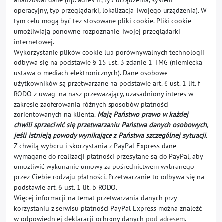
analizował dane (np. adres IP, typ urządzenia, system
operacyjny, typ przeglądarki, lokalizacja Twojego urządzenia). W
tym celu mogą być też stosowane pliki cookie. Pliki cookie
umożliwiają ponowne rozpoznanie Twojej przeglądarki
internetowej.
Wykorzystanie plików cookie lub porównywalnych technologii
odbywa się na podstawie § 15 ust. 3 zdanie 1 TMG (niemiecka
ustawa o mediach elektronicznych). Dane osobowe
użytkowników są przetwarzane na podstawie art. 6 ust. 1 lit. f
RODO z uwagi na nasz przeważający, uzasadniony interes w
zakresie zaoferowania różnych sposobów płatności
zorientowanych na klienta.
Mają Państwo prawo w każdej
chwili sprzeciwić się przetwarzaniu Państwa danych osobowych,
jeśli istnieją powody wynikające z Państwa szczególnej sytuacji.
Z chwilą wyboru i skorzystania z PayPal Express dane
wymagane do realizacji płatności przesyłane są do PayPal, aby
umożliwić wykonanie umowy za pośrednictwem wybranego
przez Ciebie rodzaju płatności. Przetwarzanie to odbywa się na
podstawie art. 6 ust. 1 lit. b RODO.
Więcej informacji na temat przetwarzania danych przy
korzystaniu z serwisu płatności PayPal Express można znaleźć
w odpowiedniej deklaracji ochrony danych
pod adresem
.