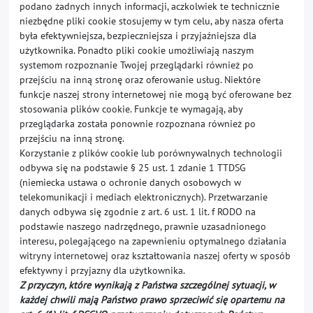
podano żadnych innych informacji, aczkolwiek te technicznie
niezbędne pliki cookie stosujemy w tym celu, aby nasza oferta
była efektywniejsza, bezpieczniejsza i przyjaźniejsza dla
użytkownika. Ponadto pliki cookie umożliwiają naszym
systemom rozpoznanie Twojej przeglądarki również po
przejściu na inną stronę oraz oferowanie usług. Niektóre
funkcje naszej strony internetowej nie mogą być oferowane bez
stosowania plików cookie. Funkcje te wymagają, aby
przeglądarka została ponownie rozpoznana również po
przejściu na inną stronę.
Korzystanie z plików cookie lub porównywalnych technologii
odbywa się na podstawie § 25 ust. 1 zdanie 1 TTDSG
(niemiecka ustawa o ochronie danych osobowych w
telekomunikacji i mediach elektronicznych).
Przetwarzanie
danych odbywa się zgodnie z art. 6 ust. 1 lit. f RODO na
podstawie naszego nadrzędnego, prawnie uzasadnionego
interesu, polegającego na zapewnieniu optymalnego działania
witryny internetowej oraz kształtowania naszej oferty w sposób
efektywny i przyjazny dla użytkownika.
Z przyczyn, które wynikają z Państwa szczególnej sytuacji, w
każdej chwili mają Państwo prawo sprzeciwić się opartemu na