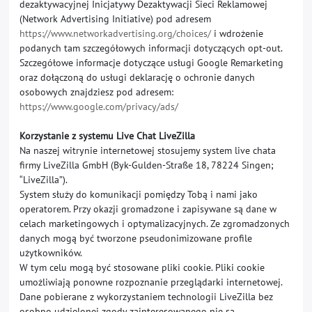
dezaktywacyjnej Inicjatywy Dezaktywacji Sieci Reklamowej
(Network Advertising Initiative) pod adresem
https://www.networkadvertising.org/choices/
i wdrożenie
podanych tam szczegółowych informacji dotyczących opt-out.
Szczegółowe informacje dotyczące usługi Google Remarketing
oraz dołączoną do usługi deklarację o ochronie danych
osobowych znajdziesz pod adresem:
https://www.google.com/privacy/ads/
Korzystanie z systemu Live Chat LiveZilla
Na naszej witrynie internetowej stosujemy system live chata
firmy LiveZilla GmbH (Byk-Gulden-Straße 18, 78224 Singen;
“LiveZilla”).
System służy do komunikacji pomiędzy Tobą i nami jako
operatorem. Przy okazji gromadzone i zapisywane są dane w
celach marketingowych i optymalizacyjnych. Ze zgromadzonych
danych mogą być tworzone pseudonimizowane profile
użytkowników.
W tym celu mogą być stosowane pliki cookie. Pliki cookie
umożliwiają ponowne rozpoznanie przeglądarki internetowej.
Dane pobierane z wykorzystaniem technologii LiveZilla bez
osobno udzielonej zgody zainteresowanego nie są