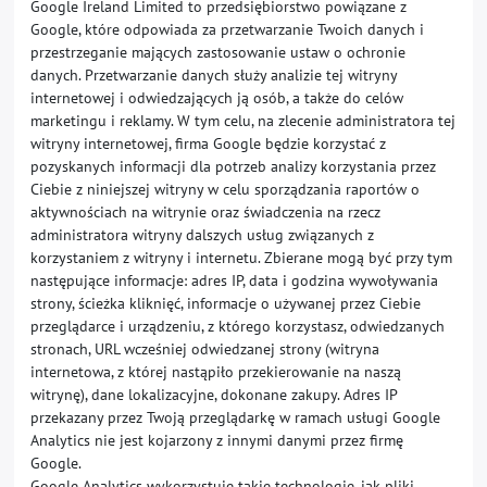
Google Ireland Limited to przedsiębiorstwo powiązane z
Google, które odpowiada za przetwarzanie Twoich danych i
przestrzeganie mających zastosowanie ustaw o ochronie
danych. Przetwarzanie danych służy analizie tej witryny
internetowej i odwiedzających ją osób, a także do celów
marketingu i reklamy. W tym celu, na zlecenie administratora tej
witryny internetowej, firma Google będzie korzystać z
pozyskanych informacji dla potrzeb analizy korzystania przez
Ciebie z niniejszej witryny w celu sporządzania raportów o
aktywnościach na witrynie oraz świadczenia na rzecz
administratora witryny dalszych usług związanych z
korzystaniem z witryny i internetu. Zbierane mogą być przy tym
następujące informacje: adres IP, data i godzina wywoływania
strony, ścieżka kliknięć, informacje o używanej przez Ciebie
przeglądarce i urządzeniu, z którego korzystasz, odwiedzanych
stronach, URL wcześniej odwiedzanej strony (witryna
internetowa, z której nastąpiło przekierowanie na naszą
witrynę), dane lokalizacyjne, dokonane zakupy. Adres IP
przekazany przez Twoją przeglądarkę w ramach usługi Google
Analytics nie jest kojarzony z innymi danymi przez firmę
Google.
Google Analytics wykorzystuje takie technologie, jak pliki