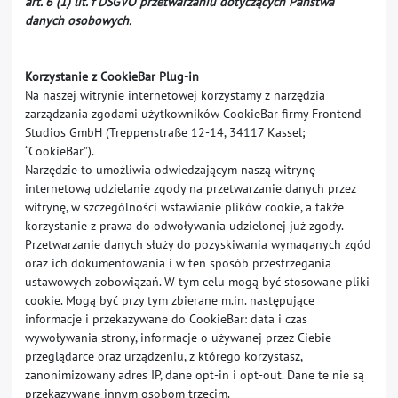
art. 6 (1) lit. f DSGVO przetwarzaniu dotyczących Państwa
danych osobowych.
Korzystanie z CookieBar Plug-in
Na naszej witrynie internetowej korzystamy z narzędzia
zarządzania zgodami użytkowników CookieBar firmy Frontend
Studios GmbH (Treppenstraße 12-14, 34117 Kassel;
“CookieBar”).
Narzędzie to umożliwia odwiedzającym naszą witrynę
internetową udzielanie zgody na przetwarzanie danych przez
witrynę, w szczególności wstawianie plików cookie, a także
korzystanie z prawa do odwoływania udzielonej już zgody.
Przetwarzanie danych służy do pozyskiwania wymaganych zgód
oraz ich dokumentowania i w ten sposób przestrzegania
ustawowych zobowiązań. W tym celu mogą być stosowane pliki
cookie. Mogą być przy tym zbierane m.in. następujące
informacje i przekazywane do CookieBar: data i czas
wywoływania strony, informacje o używanej przez Ciebie
przeglądarce oraz urządzeniu, z którego korzystasz,
zanonimizowany adres IP, dane opt-in i opt-out. Dane te nie są
przekazywane innym osobom trzecim.