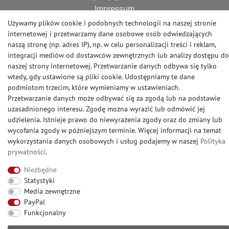
Impressum
Formularz anulowania
Używamy plików cookie i podobnych technologii na naszej stronie
internetowej i przetwarzamy dane osobowe osób odwiedzających
naszą stronę (np. adres IP), np. w celu personalizacji treści i reklam,
integracji mediów od dostawców zewnętrznych lub analizy dostępu do
INTERESUJĄCE FAKTY
naszej strony internetowej. Przetwarzanie danych odbywa się tylko
wtedy, gdy ustawione są pliki cookie. Udostępniamy te dane
Często zadawane pytania
podmiotom trzecim, które wymieniamy w ustawieniach.
Symbole na etykietach tapet – legenda
Przetwarzanie danych może odbywać się za zgodą lub na podstawie
Sztuczki oraz przydatne rady
uzasadnionego interesu. Zgodę można wyrazić lub odmówić jej
Kalkulacja ilości rolek
udzielenia. Istnieje prawo do niewyrażenia zgody oraz do zmiany lub
Zamówienie wzorów
wycofania zgody w późniejszym terminie. Więcej informacji na temat
wykorzystania danych osobowych i usług podajemy w naszej
Polityka
­prywatności
.
SKONTAKTUJ SIĘ Z NAMI
Niezbędne
Statystyki
Potrzebuję pomocy?
Media zewnętrzne
Zadzwoń do nas na:
PayPal
+49 (0) 2104 - 833 11 22
Funkcjonalny
Godziny call center