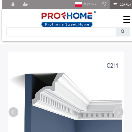
0,00 PLN
PL | Polska
☰