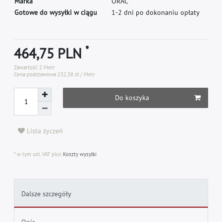
M
a
r
k
a
O
R
A
C
Gotowe do wysyłki w ciągu
1-2 dni po dokonaniu opłaty
*
464,75 PLN
Zawartość
2
Metr
Cena podstawowa
232,38 zł / Metr
Do koszyka
Lista życzeń
* w tym ust. VAT plus
Koszty wysyłki
Dalsze szczegóły
Opis