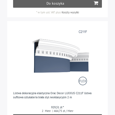
Do koszyka
*
w tym ust. VAT
plus
Koszty wysyłki
Listwa dekoracyjna elastyczna Orac Decor LUXXUS C211F listwa
sufitowa sztukateria biała styl neoklasycyzm 2 m
929,51 zł *
2
Metr
| 464,75 zł / Metr