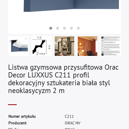
Listwa gzymsowa przysufitowa Orac
Decor LUXXUS C211 profil
dekoracyjny sztukateria biała styl
neoklasycyzm 2 m
N
u
m
e
r
a
r
t
y
k
u
ł
u
C
2
1
1
P
r
o
d
u
c
e
n
t
O
R
A
C
N
V