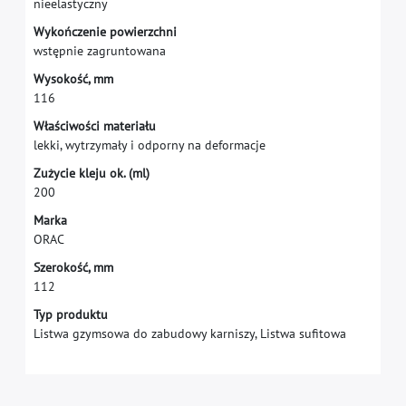
n
i
e
e
l
a
s
t
y
c
z
n
y
W
y
k
o
ń
c
z
e
n
i
e
p
o
w
i
e
r
z
c
h
n
i
w
s
t
ę
p
n
i
e
z
a
g
r
u
n
t
o
w
a
n
a
W
y
s
o
k
o
ś
ć
,
m
m
1
1
6
W
ł
a
ś
c
i
w
o
ś
c
i
m
a
t
e
r
i
a
ł
u
l
e
k
k
i
,
w
y
t
r
z
y
m
a
ł
y
i
o
d
p
o
r
n
y
n
a
d
e
f
o
r
m
a
c
j
e
Z
u
ż
y
c
i
e
k
l
e
j
u
o
k
.
(
m
l
)
2
0
0
M
a
r
k
a
O
R
A
C
S
z
e
r
o
k
o
ś
ć
,
m
m
1
1
2
Typ produktu
Listwa gzymsowa do zabudowy karniszy, Listwa sufitowa