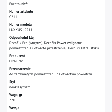
P
u
r
o
t
o
u
c
h
®
N
u
m
e
r
a
r
t
y
k
u
ł
u
C
2
1
1
N
u
m
e
r
m
o
d
e
l
u
L
U
X
X
U
S
|
C
2
1
1
O
d
p
o
w
i
e
d
n
i
k
l
e
j
D
e
c
o
F
i
x
P
r
o
(
w
n
ę
t
r
z
a
)
,
D
e
c
o
F
i
x
P
o
w
e
r
(
w
i
l
g
o
t
n
e
p
o
m
i
e
s
z
c
z
e
n
i
a
i
o
t
w
a
r
t
e
p
r
z
e
s
t
r
z
e
n
i
e
)
,
D
e
c
o
F
i
x
U
l
t
r
a
(
s
t
y
k
i
)
P
r
o
d
u
c
e
n
t
O
R
A
C
N
V
P
r
z
e
z
n
a
c
z
e
n
i
e
d
o
z
a
m
k
n
i
ę
t
y
c
h
p
o
m
i
e
s
z
c
z
e
ń
i
n
a
o
t
w
a
r
t
y
m
p
o
w
i
e
t
r
z
u
S
t
y
l
n
e
o
k
l
a
s
y
c
y
z
m
W
a
g
a
,
g
r
7
7
0
W
e
r
s
j
a