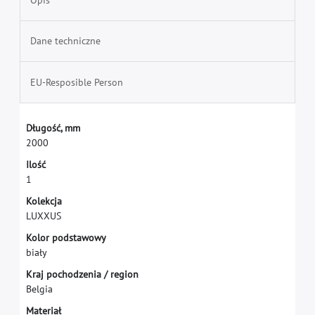
Dane techniczne
EU-Resposible Person
D
ł
u
g
o
ś
ć
,
m
m
2
0
0
0
I
l
o
ś
ć
1
K
o
l
e
k
c
j
a
L
U
X
X
U
S
K
o
l
o
r
p
o
d
s
t
a
w
o
w
y
b
i
a
ł
y
K
r
a
j
p
o
c
h
o
d
z
e
n
i
a
/
r
e
g
i
o
n
B
e
l
g
i
a
M
a
t
e
r
i
a
ł