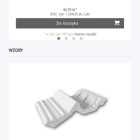
41,70 zł *
0.31
Litr
| 134,53 zł / Litr
Do koszyka
*
w tym ust. VAT
plus
Koszty wysyłki
WZORY