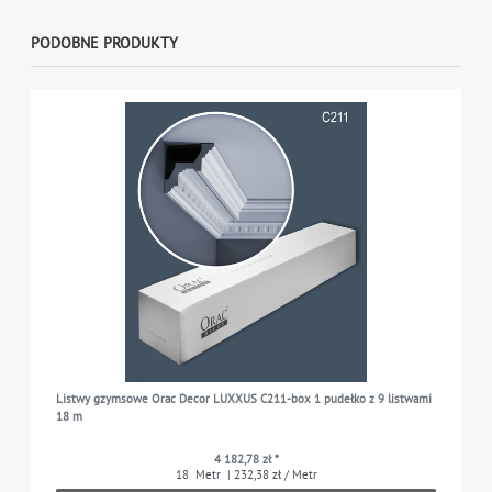
PODOBNE PRODUKTY
Listwy gzymsowe Orac Decor LUXXUS C211-box 1 pudełko z 9 listwami
18 m
4 182,78 zł *
18
Metr
| 232,38 zł / Metr