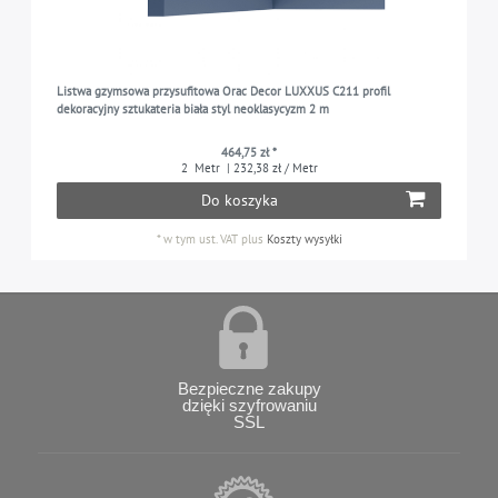
Listwa gzymsowa przysufitowa Orac Decor LUXXUS C211 profil
dekoracyjny sztukateria biała styl neoklasycyzm 2 m
464,75 zł *
2
Metr
| 232,38 zł / Metr
Do koszyka
*
w tym ust. VAT
plus
Koszty wysyłki
Bezpieczne zakupy
dzięki szyfrowaniu
SSL