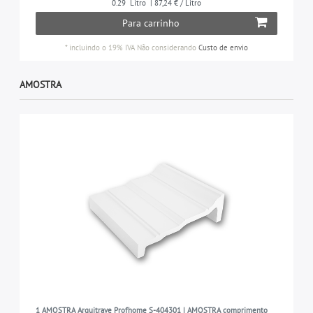
0.29
Litro
| 87,24 € / Litro
Para carrinho
*
incluindo o 19% IVA
Não considerando
Custo de envio
AMOSTRA
1 AMOSTRA Arquitrave Profhome S-404301 | AMOSTRA comprimento