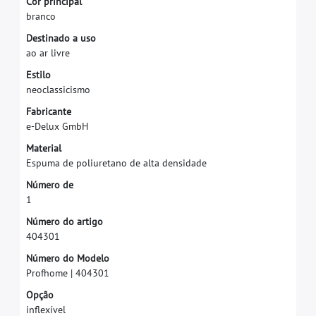
C
o
r
p
r
i
n
c
i
p
a
l
b
r
a
n
c
o
D
e
s
t
i
n
a
d
o
a
u
s
o
a
o
a
r
l
i
v
r
e
E
s
t
i
l
o
n
e
o
c
l
a
s
s
i
c
i
s
m
o
F
a
b
r
i
c
a
n
t
e
e
-
D
e
l
u
x
G
m
b
H
M
a
t
e
r
i
a
l
E
s
p
u
m
a
d
e
p
o
l
i
u
r
e
t
a
n
o
d
e
a
l
t
a
d
e
n
s
i
d
a
d
e
N
ú
m
e
r
o
d
e
1
N
ú
m
e
r
o
d
o
a
r
t
i
g
o
4
0
4
3
0
1
N
ú
m
e
r
o
d
o
M
o
d
e
l
o
P
r
o
f
h
o
m
e
|
4
0
4
3
0
1
O
p
ç
ã
o
i
n
f
e
x
í
v
e
l