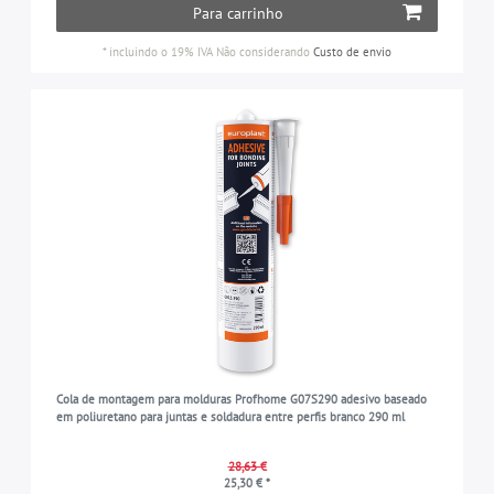
Para carrinho
*
incluindo o 19% IVA
Não considerando
Custo de envio
Cola de montagem para molduras Profhome G07S290 adesivo baseado
em poliuretano para juntas e soldadura entre perfis branco 290 ml
28,63 €
25,30 € *