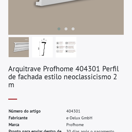
Arquitrave Profhome 404301 Perfil
de fachada estilo neoclassicismo 2
m
N
ú
m
e
r
o
d
o
a
r
t
i
g
o
4
0
4
3
0
1
F
a
b
r
i
c
a
n
t
e
e
-
D
e
l
u
x
G
m
b
H
M
a
r
c
a
P
r
o
f
h
o
m
e
Pronto para enviar dentro de.
30 dias após o pagamento