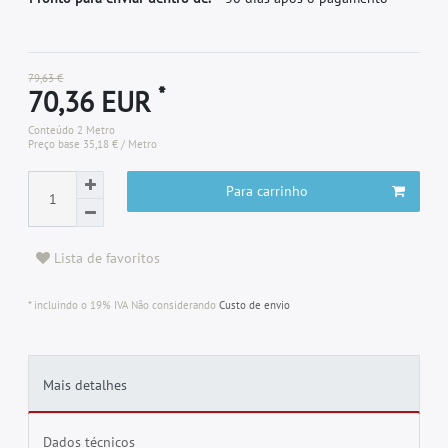
79,63 €
*
70,36 EUR
Conteúdo
2
Metro
Preço base
35,18 € / Metro
Para carrinho
Lista de favoritos
* incluindo o 19% IVA Não considerando
Custo de envio
Mais detalhes
Dados técnicos