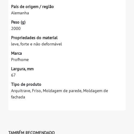
P
a
í
s
d
e
o
r
i
g
e
m
/
r
e
g
i
ã
o
A
l
e
m
a
n
h
a
P
e
s
o
(
g
)
2
0
0
0
P
r
o
p
r
i
e
d
a
d
e
s
d
o
m
a
t
e
r
i
a
l
l
e
v
e
,
f
o
r
t
e
e
n
ã
o
d
e
f
o
r
m
á
v
e
l
M
a
r
c
a
P
r
o
f
h
o
m
e
L
a
r
g
u
r
a
,
m
m
6
7
Tipo de produto
Arquitrave, Friso, Moldagem de parede, Moldagem de
fachada
TAMBÉM RECOMENDADO