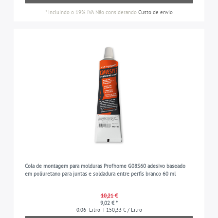
*
incluindo o 19% IVA
Não considerando
Custo de envio
Cola de montagem para molduras Profhome G08S60 adesivo baseado
em poliuretano para juntas e soldadura entre perfis branco 60 ml
10,21 €
9,02 € *
0.06
Litro
| 150,33 € / Litro