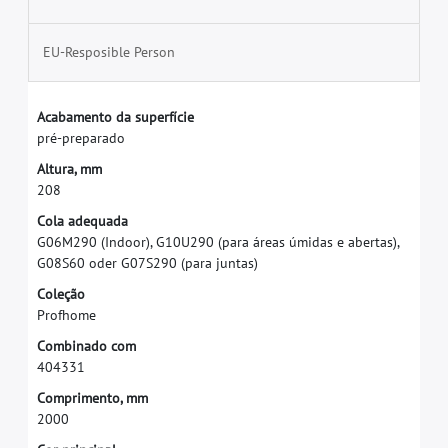
EU-Resposible Person
A
c
a
b
a
m
e
n
t
o
d
a
s
u
p
e
r
f
í
c
i
e
p
r
é
-
p
r
e
p
a
r
a
d
o
A
l
t
u
r
a
,
m
m
2
0
8
C
o
l
a
a
d
e
q
u
a
d
a
G
0
6
M
2
9
0
(
I
n
d
o
o
r
)
,
G
1
0
U
2
9
0
(
p
a
r
a
á
r
e
a
s
ú
m
i
d
a
s
e
a
b
e
r
t
a
s
)
,
G
0
8
S
6
0
o
d
e
r
G
0
7
S
2
9
0
(
p
a
r
a
j
u
n
t
a
s
)
C
o
l
e
ç
ã
o
P
r
o
f
h
o
m
e
C
o
m
b
i
n
a
d
o
c
o
m
4
0
4
3
3
1
C
o
m
p
r
i
m
e
n
t
o
,
m
m
2
0
0
0