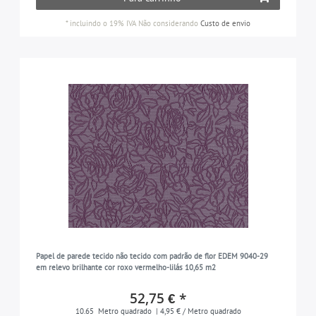
*
incluindo o 19% IVA
Não considerando
Custo de envio
Papel de parede tecido não tecido com padrão de flor EDEM 9040-29
em relevo brilhante cor roxo vermelho-lilás 10,65 m2
52,75 € *
10.65
Metro quadrado
| 4,95 € / Metro quadrado