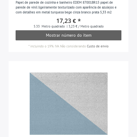
Papel de parede de cozinha e banheiro EDEM 87001BR15 papel de
com detalhes em metal
136
parede de vinil ligeiramente texturizado com aparência de azulejos e
violeta-pastel
17
com detalhes em metal turquesa bege cinza branco prata 5,33 m2
padrão de mosaico
13
17,23 € *
bege perolado
34
com motivos naturais
75
5.33
Metro quadrado
| 3,23 € / Metro quadrado
pérola e ouro
23
Mostrar número do item
com ornamento
177
branco pérola
55
com palmeiras
92
*
incluindo o 19% IVA
Não considerando
Custo de envio
verde azulado
55
com losangos
23
platina
28
em estilo retro
98
cinza platina
32
em um estilo romântico
36
branco
21
com padrão de cobra
6
rosa
81
no estilo de shekie chic
10
vermelho
58
com efeito de gesso
82
castanho-avermelhado
24
pedra
101
preto
142
listrado
80
cor cinza-seda
52