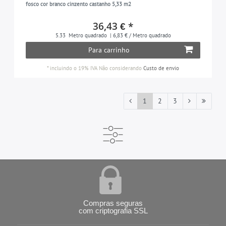
fosco cor branco cinzento castanho 5,33 m2
36,43 € *
5.33
Metro quadrado
| 6,83 € / Metro quadrado
Para carrinho
*
incluindo o 19% IVA
Não considerando
Custo de envio
1
2
3
Compras seguras
com criptografia SSL