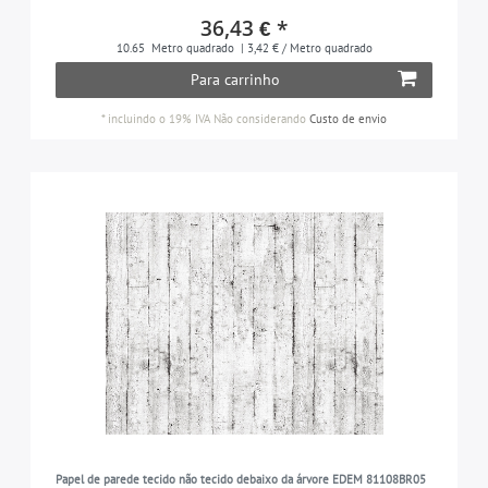
36,43 € *
10.65
Metro quadrado
| 3,42 € / Metro quadrado
Para carrinho
*
incluindo o 19% IVA
Não considerando
Custo de envio
Papel de parede tecido não tecido debaixo da árvore EDEM 81108BR05