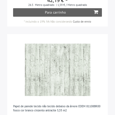
42,19 € *
26.5
Metro quadrado
| 1,59 € / Metro quadrado
Para carrinho
*
incluindo o 19% IVA
Não considerando
Custo de envio
Papel de parede tecido não tecido debaixo da árvore EDEM 81108BR00
fosco cor branco cinzento antracite 5,33 m2