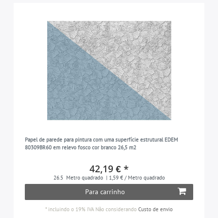
Papel de parede para pintura com uma superfície estrutural EDEM
80309BR60 em relevo fosco cor branco 26,5 m2
42,19 € *
26.5
Metro quadrado
| 1,59 € / Metro quadrado
Para carrinho
*
incluindo o 19% IVA
Não considerando
Custo de envio