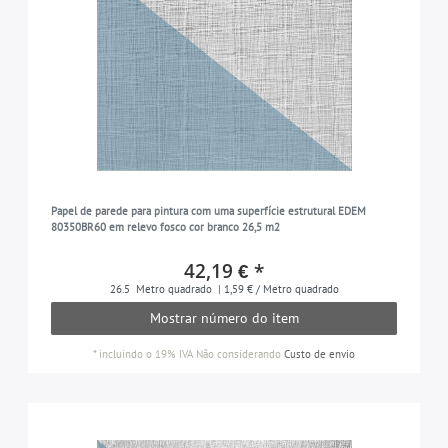
Papel de parede para pintura com uma superfície estrutural EDEM
80350BR60 em relevo fosco cor branco 26,5 m2
42,19 € *
26.5
Metro quadrado
| 1,59 € / Metro quadrado
Mostrar número do item
*
incluindo o 19% IVA
Não considerando
Custo de envio