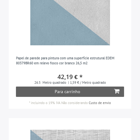
Papel de parede para pintura com uma superfície estrutural EDEM
80379BR60 em relevo fosco cor branco 26,5 m2
42,19 € *
26.5
Metro quadrado
| 1,59 € / Metro quadrado
Para carrinho
*
incluindo o 19% IVA
Não considerando
Custo de envio