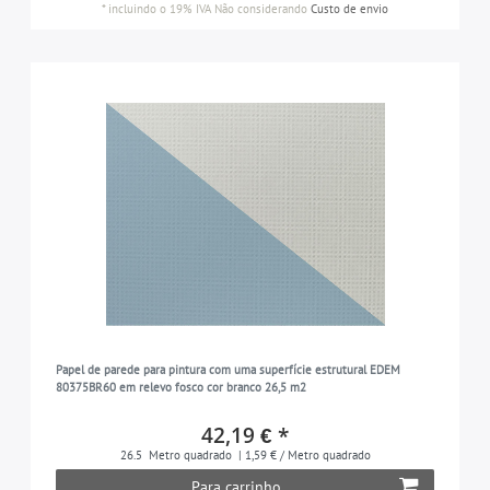
*
incluindo o 19% IVA
Não considerando
Custo de envio
Papel de parede para pintura com uma superfície estrutural EDEM
80375BR60 em relevo fosco cor branco 26,5 m2
42,19 € *
26.5
Metro quadrado
| 1,59 € / Metro quadrado
Para carrinho