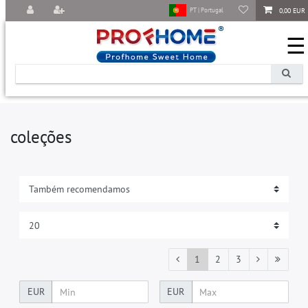
0,00 EUR
PT | Portugal
☰
coleções
1
2
3
EUR
EUR