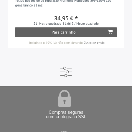
Tecido não tecido de reparação Profhome HomeVlies 399-120-4 120
g/m2 branco 21 m2
34,95 € *
21
Metro quadrado
| 1,66 € / Metro quadrado
Para carrinho
*
incluindo o 19% IVA
Não considerando
Custo de envio
Compras seguras
com criptografia SSL