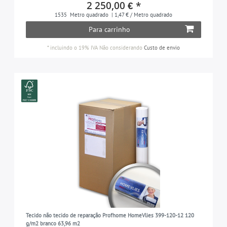
2 250,00 € *
tecido não tecido
3
COLEÇÃO
1535
Metro quadrado
| 1,47 € / Metro quadrado
Para carrinho
3
DIMENSÕES
*
incluindo o 19% IVA
Não considerando
Custo de envio
PROFhome
3
0,53 m x 10,05 m = 5,33 m2
3
RESISTÊNCIA AO DESBOTAMENTO
tem boa solidez à luz
3
SUPERFÍCIE
liso
3
DESTINADO A USO
na sala de estar, quarto, cozinha, sala de crianças,
3
corredor, etc.
Tecido não tecido de reparação Profhome HomeVlies 399-120-12 120
g/m2 branco 63,96 m2