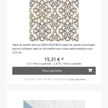
Papel de parede barroco EDEM 85037BR33 papel de parede texturizado
barroco brilhante nata cor-luz-marfim-osso cinza platina amarelo-ouro
5,33 m2
15,31 € *
5.33
Metro quadrado
| 2,87 € / Metro quadrado
Para carrinho
*
incluindo o 19% IVA
Não considerando
Custo de envio