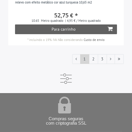
relevo com efeito metálico cor azul turquesa 10,65 m2
52,75 € *
10.65
Metro quadrado
| 4,95 € / Metro quadrado
Para carrinho
*
incluindo o 19% IVA
Não considerando
Custo de envio
1
2
3
Compras seguras
com criptografia SSL