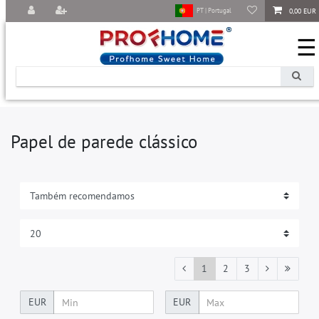
0,00 EUR
PT | Portugal
☰
Papel de parede clássico
1
2
3
EUR
EUR