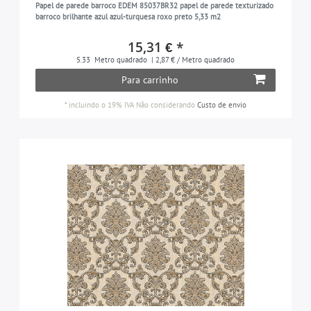
Papel de parede barroco EDEM 85037BR32 papel de parede texturizado
no estilo de shekie chic
7
barroco brilhante azul azul-turquesa roxo preto 5,33 m2
cinza-oliva
3
com efeito de gesso
4
15,31 € *
verde oliva
8
listrado
18
5.33
Metro quadrado
| 2,87 € / Metro quadrado
laranja
4
Para carrinho
com efeito tecidular
154
pastel e turquesa
7
com motivos de animais
11
*
incluindo o 19% IVA
Não considerando
Custo de envio
violeta-pastel
4
Toile de Jouy
6
bege perolado
7
tom sobre tom
47
pérola e ouro
6
em estilo clássico
32
branco pérola
16
monocromático
40
verde azulado
7
em estilo vintage
25
platina
9
com a imagem dos pássaros
11
branco
4
com um padrão de zebra
2
rosa
14
vermelho
7