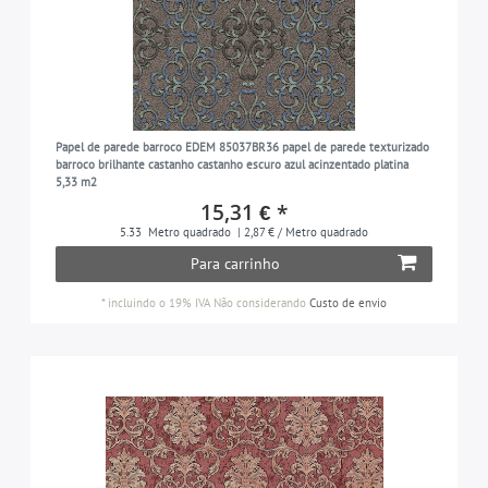
Papel de parede barroco EDEM 85037BR36 papel de parede texturizado
barroco brilhante castanho castanho escuro azul acinzentado platina
5,33 m2
15,31 € *
5.33
Metro quadrado
| 2,87 € / Metro quadrado
Para carrinho
*
incluindo o 19% IVA
Não considerando
Custo de envio