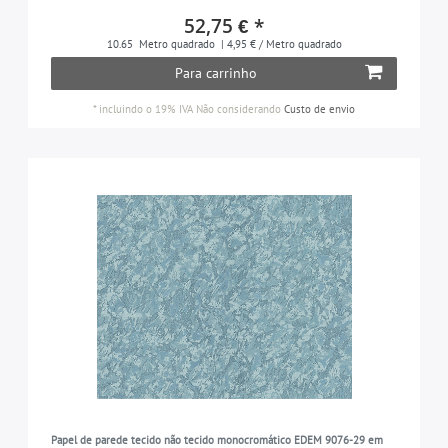
52,75 € *
10.65
Metro quadrado
| 4,95 € / Metro quadrado
Para carrinho
*
incluindo o 19% IVA
Não considerando
Custo de envio
Papel de parede tecido não tecido monocromático EDEM 9076-29 em