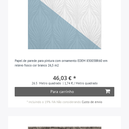
Papel de parede para pintura com ornamento EDEM 83003BR60 em
relevo fosco cor branco 26,5 m2
46,03 € *
26.5
Metro quadrado
| 1,74 € / Metro quadrado
Para carrinho
*
incluindo o 19% IVA
Não considerando
Custo de envio