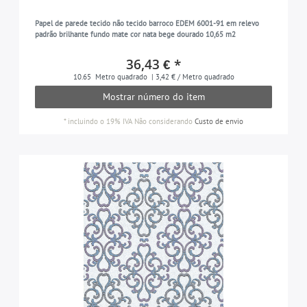
castanho-avermelhado
4
Papel de parede tecido não tecido barroco EDEM 6001-91 em relevo
padrão brilhante fundo mate cor nata bege dourado 10,65 m2
preto
13
cor cinza-seda
36,43 € *
14
10.65
Metro quadrado
| 3,42 € / Metro quadrado
prata
18
Mostrar número do item
azul-azul
5
*
incluindo o 19% IVA
Não considerando
Custo de envio
cinza-marrom
6
branco
35