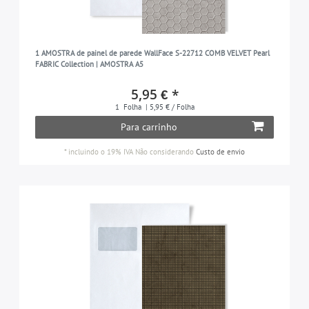
1 AMOSTRA de painel de parede WallFace S-22712 COMB VELVET Pearl
FABRIC Collection | AMOSTRA A5
5,95 € *
1
Folha
| 5,95 € / Folha
Para carrinho
*
incluindo o 19% IVA
Não considerando
Custo de envio