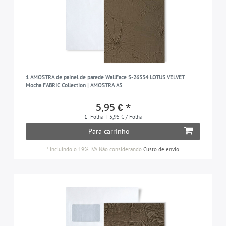
1 AMOSTRA de painel de parede WallFace S-26534 LOTUS VELVET
Mocha FABRIC Collection | AMOSTRA A5
5,95 € *
1
Folha
| 5,95 € / Folha
Para carrinho
*
incluindo o 19% IVA
Não considerando
Custo de envio