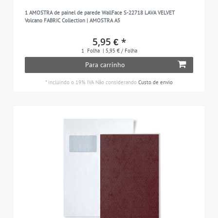
1 AMOSTRA de painel de parede WallFace S-22718 LAVA VELVET
Volcano FABRIC Collection | AMOSTRA A5
5,95 € *
1
Folha
| 5,95 € / Folha
Para carrinho
*
incluindo o 19% IVA
Não considerando
Custo de envio