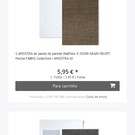
1 AMOSTRA de painel de parede WallFace S-29289 GRAIN VELVET
Mocha FABRIC Collection | AMOSTRA A5
5,95 € *
1
Folha
| 5,95 € / Folha
Para carrinho
*
incluindo o 19% IVA
Não considerando
Custo de envio