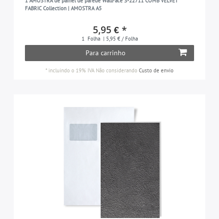
1 AMOSTRA de painel de parede WallFace S-22711 COMB VELVET
FABRIC Collection | AMOSTRA A5
5,95 € *
1
Folha
| 5,95 € / Folha
Para carrinho
*
incluindo o 19% IVA
Não considerando
Custo de envio