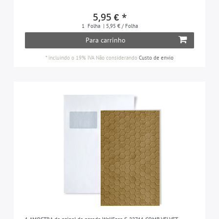
5,95 € *
1
Folha
| 5,95 € / Folha
Para carrinho
*
incluindo o 19% IVA
Não considerando
Custo de envio