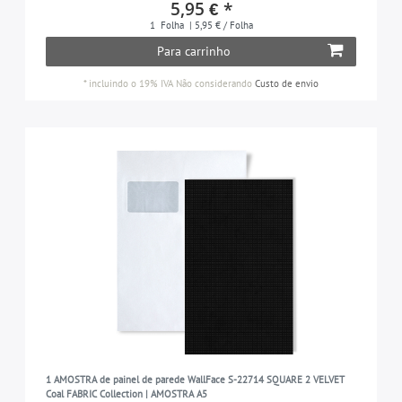
5,95 € *
1
Folha
| 5,95 € / Folha
Para carrinho
*
incluindo o 19% IVA
Não considerando
Custo de envio
1 AMOSTRA de painel de parede WallFace S-22714 SQUARE 2 VELVET
Coal FABRIC Collection | AMOSTRA A5