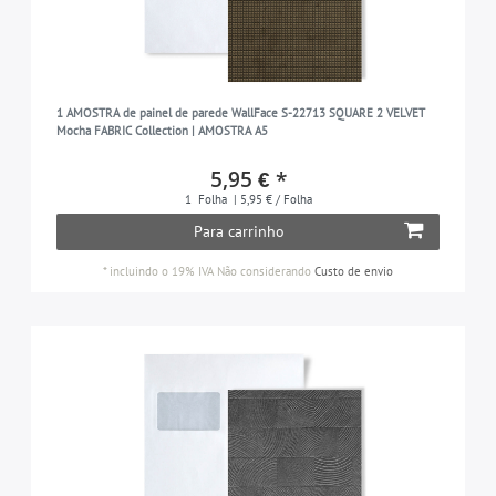
1 AMOSTRA de painel de parede WallFace S-22713 SQUARE 2 VELVET
Mocha FABRIC Collection | AMOSTRA A5
5,95 € *
1
Folha
| 5,95 € / Folha
Para carrinho
*
incluindo o 19% IVA
Não considerando
Custo de envio