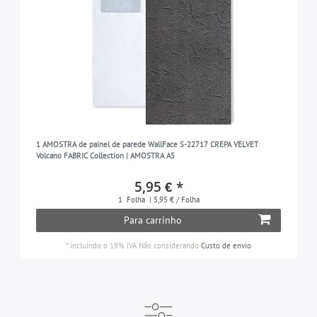
1 AMOSTRA de painel de parede WallFace S-22717 CREPA VELVET
Volcano FABRIC Collection | AMOSTRA A5
5,95 € *
1
Folha
| 5,95 € / Folha
Para carrinho
*
incluindo o 19% IVA
Não considerando
Custo de envio