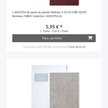
1 AMOSTRA de painel de parede WallFace S-22719 CUBE VELVET
Bordeaux FABRIC Collection | AMOSTRA A5
5,95 € *
1
Folha
| 5,95 € / Folha
Para carrinho
*
incluindo o 19% IVA
Não considerando
Custo de envio