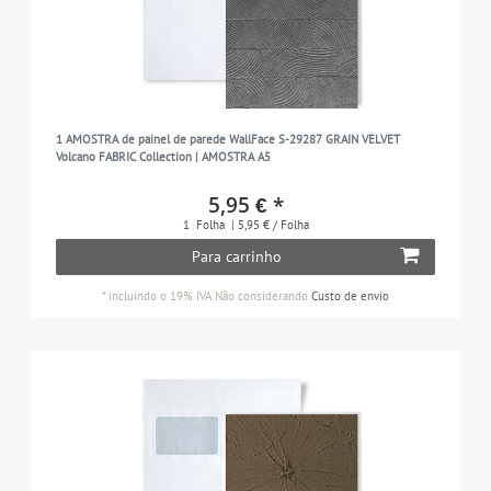
1 AMOSTRA de painel de parede WallFace S-29287 GRAIN VELVET
Volcano FABRIC Collection | AMOSTRA A5
5,95 € *
1
Folha
| 5,95 € / Folha
Para carrinho
*
incluindo o 19% IVA
Não considerando
Custo de envio