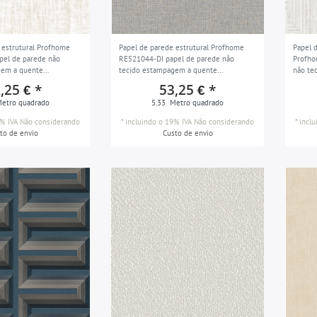
 estrutural Profhome
Papel de parede estrutural Profhome
Papel 
pel de parede não
RE521044-DI papel de parede não
Profho
gem a quente
tecido estampagem a quente
não te
nocromático
ligeiramente texturizado
relevo
,25 € *
53,25 € *
scando nata branco
monocromático ligeiramente piscando
branco 
etro quadrado
5.33
Metro quadrado
anco pérola 5,33 m2
cinzento pastel e turquesa cor cinza-
m2
seda 5,33 m2
% IVA
Não considerando
*
incluindo o 19% IVA
Não considerando
*
incl
to de envio
Custo de envio