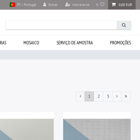
Entrar
Inscreva-se
0
0,00 EUR
PT | Portugal
RAS
MOSAICO
SERVIÇO DE AMOSTRA
PROMOÇÕES
1
2
3