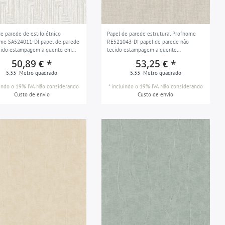
de parede de estilo étnico
Papel de parede estrutural Profhome
me SA524011-DI papel de parede
RE521043-DI papel de parede não
cido estampagem a quente em
tecido estampagem a quente
 com efeito tecidular iridescente
ligeiramente texturizado
50,89 € *
53,25 € *
cinza pastel branco pérola 5,33
monocromático ligeiramente piscando
5.33
Metro quadrado
5.33
Metro quadrado
bege pérola e ouro 5,33 m2
uindo o 19% IVA
Não considerando
*
incluindo o 19% IVA
Não considerando
Custo de envio
Custo de envio