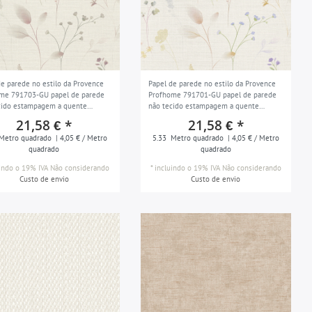
de parede no estilo da Provence
Papel de parede no estilo da Provence
me 791703-GU papel de parede
Profhome 791701-GU papel de parede
cido estampagem a quente
não tecido estampagem a quente
amente texturizado com padrão de
ligeiramente texturizado com padrão de
21,58 € *
21,58 € *
osco branco creme branco rosa
flor fosco branco creme branco verde-
Metro quadrado
| 4,05 € / Metro
5.33
Metro quadrado
| 4,05 € / Metro
bege 5,33 m2
amarelo azul-lilás 5,33 m2
quadrado
quadrado
uindo o 19% IVA
Não considerando
*
incluindo o 19% IVA
Não considerando
Custo de envio
Custo de envio