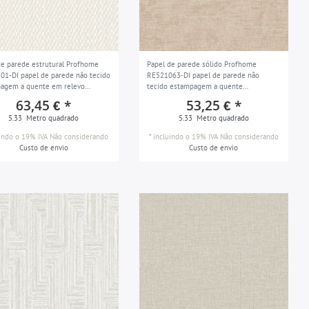
de parede estrutural Profhome
Papel de parede sólido Profhome
01-DI papel de parede não tecido
RE521063-DI papel de parede não
agem a quente em relevo
tecido estampagem a quente
omático ligeiramente piscando
ligeiramente texturizado com uma
63,45 € *
53,25 € *
 branco 5,33 m2
superfície estrutural fosco bege cinza-
5.33
Metro quadrado
5.33
Metro quadrado
marrom cinza bege 5,33 m2
uindo o 19% IVA
Não considerando
*
incluindo o 19% IVA
Não considerando
Custo de envio
Custo de envio