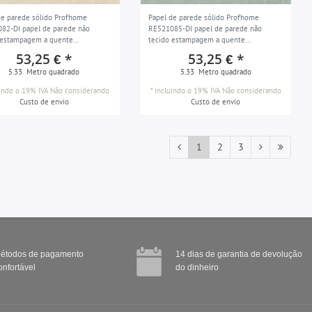
de parede sólido Profhome
Papel de parede sólido Profhome
82-DI papel de parede não
RE521085-DI papel de parede não
 estampagem a quente
tecido estampagem a quente
amente texturizado com efeito
ligeiramente texturizado com efeito
53,25 € *
53,25 € *
lar fosco marfim creme branco
tecidular fosco turquesa cor de menta
5.33
Metro quadrado
5.33
Metro quadrado
2
pastel e turquesa 5,33 m2
uindo o 19% IVA
Não considerando
*
incluindo o 19% IVA
Não considerando
Custo de envio
Custo de envio
1
2
3
étodos de pagamento
14 dias de garantia de devolução
onfortável
do dinheiro