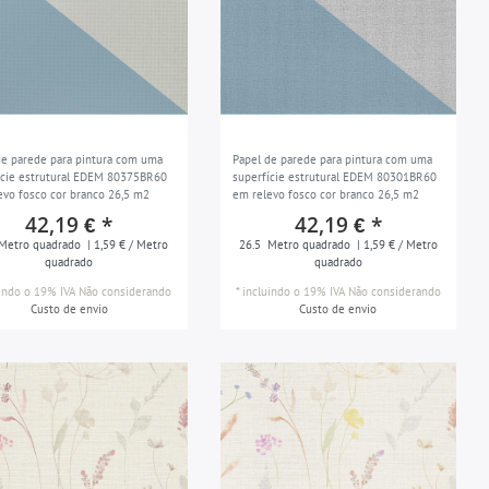
de parede para pintura com uma
Papel de parede para pintura com uma
ície estrutural EDEM 80375BR60
superfície estrutural EDEM 80301BR60
evo fosco cor branco 26,5 m2
em relevo fosco cor branco 26,5 m2
42,19 € *
42,19 € *
Metro quadrado
| 1,59 € / Metro
26.5
Metro quadrado
| 1,59 € / Metro
quadrado
quadrado
uindo o 19% IVA
Não considerando
*
incluindo o 19% IVA
Não considerando
Custo de envio
Custo de envio