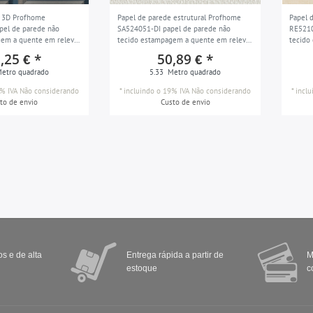
e 3D Profhome
Papel de parede estrutural Profhome
Papel 
pel de parede não
SA524051-DI papel de parede não
RE5210
gem a quente em relevo
tecido estampagem a quente em relevo
tecido
 geométricos brilhante
monocromático e com detalhes em
ligeir
,25 € *
50,89 € *
preto-e-azul cinza
metal cinzento prata cinza claro branco
tecidu
etro quadrado
5.33
Metro quadrado
3 m2
pérola 5,33 m2
5,33 m
% IVA
Não considerando
*
incluindo o 19% IVA
Não considerando
*
incl
to de envio
Custo de envio
s e de alta
Entrega rápida a partir de
M
estoque
c