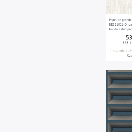
pastel e turquesa
8
patina-verde
3
Papel de parede
RE521021-DI pa
bege perolado
13
tecido estampa
texturizado mo
53
pérola e ouro
10
ligeiramente pi
5.33
M
creme branco br
branco pérola
28
*
incluindo o 19
Cus
verde azulado
15
platina
5
cinza platina
9
branco
8
rosa
4
preto
4
preto e cinza
4
cor cinza-seda
11