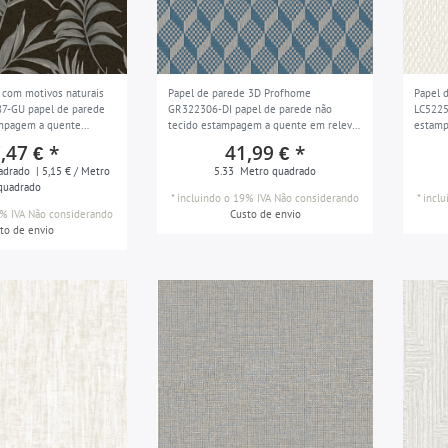
 com motivos naturais
Papel de parede 3D Profhome
Papel 
7-GU papel de parede
GR322306-DI papel de parede não
LC5225
ampagem a quente
tecido estampagem a quente em relevo
estamp
 padrão de flor e com
com losangos ligeiramente piscando
monocr
,47 € *
41,99 € *
l preto prata antracite
azul cinza claro cinza ágata 5,33 m2
branco
adrado
| 5,15 € / Metro
5.33
Metro quadrado
33 m2
quadrado
*
incluindo o 19% IVA
Não considerando
*
incl
% IVA
Não considerando
Custo de envio
to de envio