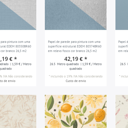
 para pintura com uma
Papel de parede para pintura com uma
Papel 
utural EDEM 80350BR60
superfície estrutural EDEM 80374BR60
superf
 cor branco 26,5 m2
em relevo fosco cor branco 26,5 m2
em rel
,19 € *
42,19 € *
adrado
| 1,59 € / Metro
26.5
Metro quadrado
| 1,59 € / Metro
26.5
quadrado
quadrado
% IVA
Não considerando
*
incluindo o 19% IVA
Não considerando
*
incl
to de envio
Custo de envio