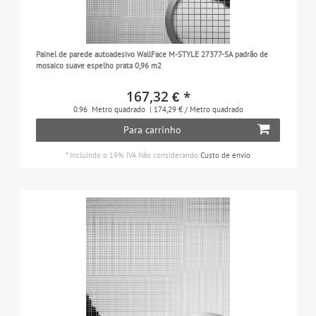
Painel de parede autoadesivo WallFace M-STYLE 27377-SA padrão de
mosaico suave espelho prata 0,96 m2
167,32 € *
0.96
Metro quadrado
| 174,29 € / Metro quadrado
Para carrinho
*
incluindo o 19% IVA
Não considerando
Custo de envio