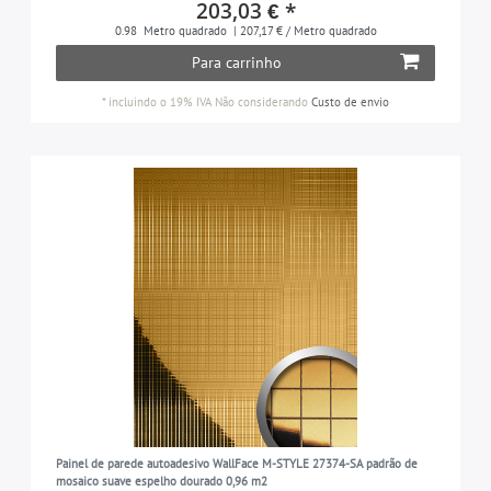
203,03 € *
0.98
Metro quadrado
| 207,17 € / Metro quadrado
Para carrinho
*
incluindo o 19% IVA
Não considerando
Custo de envio
Painel de parede autoadesivo WallFace M-STYLE 27374-SA padrão de
mosaico suave espelho dourado 0,96 m2