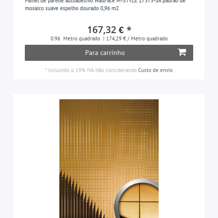
Painel de parede autoadesivo WallFace M-STYLE 27373-SA padrão de
mosaico suave espelho dourado 0,96 m2
167,32 € *
0.96
Metro quadrado
| 174,29 € / Metro quadrado
Para carrinho
*
incluindo o 19% IVA
Não considerando
Custo de envio