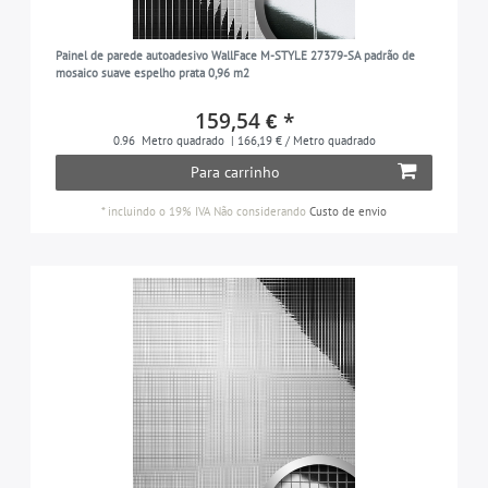
Painel de parede autoadesivo WallFace M-STYLE 27379-SA padrão de
mosaico suave espelho prata 0,96 m2
159,54 € *
0.96
Metro quadrado
| 166,19 € / Metro quadrado
Para carrinho
*
incluindo o 19% IVA
Não considerando
Custo de envio