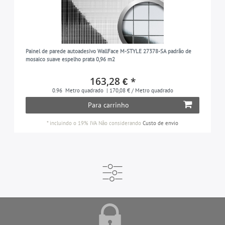
Painel de parede autoadesivo WallFace M-STYLE 27378-SA padrão de
mosaico suave espelho prata 0,96 m2
163,28 € *
0.96
Metro quadrado
| 170,08 € / Metro quadrado
Para carrinho
*
incluindo o 19% IVA
Não considerando
Custo de envio