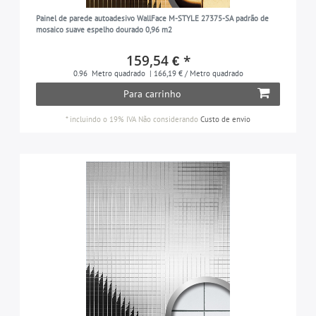
Painel de parede autoadesivo WallFace M-STYLE 27375-SA padrão de
mosaico suave espelho dourado 0,96 m2
159,54 € *
0.96
Metro quadrado
| 166,19 € / Metro quadrado
Para carrinho
*
incluindo o 19% IVA
Não considerando
Custo de envio