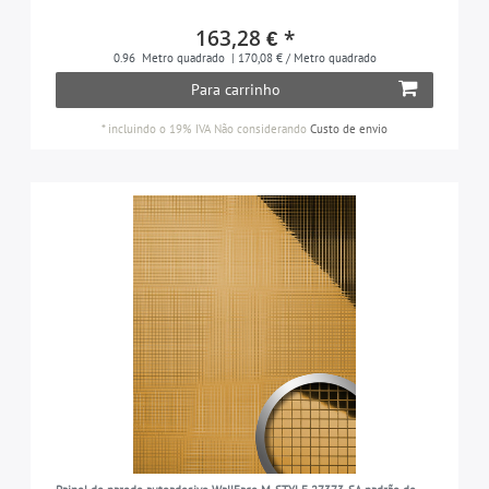
163,28 € *
0.96
Metro quadrado
| 170,08 € / Metro quadrado
Para carrinho
*
incluindo o 19% IVA
Não considerando
Custo de envio