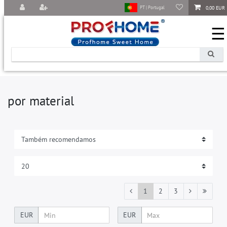
0,00 EUR
PT | Portugal
☰
por material
1
2
3
EUR
EUR