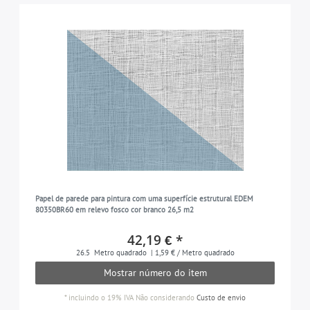
Papel de parede para pintura com uma superfície estrutural EDEM
80350BR60 em relevo fosco cor branco 26,5 m2
42,19 € *
26.5
Metro quadrado
| 1,59 € / Metro quadrado
Mostrar número do item
*
incluindo o 19% IVA
Não considerando
Custo de envio