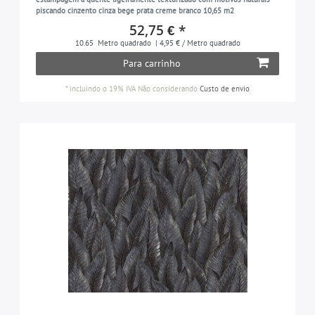
0,91 m x 10,8 m = 9,8 m2
7
cinza pastel
23
piscando cinzento cinza bege prata creme branco 10,65 m2
com ornamento floral
417
prata
42
52,75 € *
0,91 m x 2,7 m = 2,45 m2
7
verde
94
com ornamentos geométricos
238
turquesa
10.65
Metro quadrado
| 4,95 € / Metro quadrado
40
1,06 m x 10,05 m = 10,65 m2
63
azul claro
20
Para carrinho
salpicado
8
roxo
20
1,06 m x 25,00 m = 26,50 m2
96
cor-luz-marfim-osso
14
*
incluindo o 19% IVA
Não considerando
Custo de envio
com padrão listrado
42
branco
372
1,06 m x 21,00 m = 22,26 m2
9
cinza claro
51
miçangas
8
XXL
168
cobre
19
com brilhos
13
Fronteira
59
cinza claro
25
com um ornamento gráfico
270
roxo
31
debaixo da árvore
51
cores amarelo-ocre
22
azulejos
13
cinza-oliva
17
para o quarto das crianças
153
verde oliva
36
estilo country
141
laranja
42
com estampa de leopardo
8
laranja pastel
17
sob o metal
14
pastel e turquesa
39