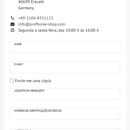
40699 Erkrath
Germany
+49-2104-8331122
info@profhome-shop.com
Segunda a sexta-feira, das 10:00 h às 16:00 h
Ceres::Template.mailFormHoneypotLabel
NOME
E-MAIL*
Envie-me uma cópia
ASSUNTO DA MENSAGEM*
NÚMERO DE IDENTIFICAÇÃO DO PEDIDO