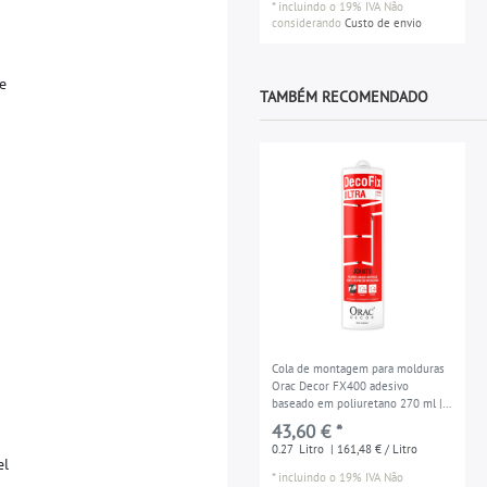
*
incluindo o 19% IVA
Não
considerando
Custo de envio
e
TAMBÉM RECOMENDADO
Cola de montagem para molduras
Orac Decor FX400 adesivo
baseado em poliuretano 270 ml | é
suficiente para min. 80 m
43,60 € *
0.27
Litro
| 161,48 € / Litro
e
l
*
incluindo o 19% IVA
Não