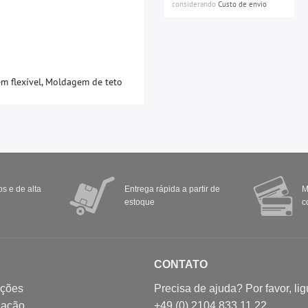
considerando
Custo de envio
em flexível, Moldagem de teto
s e de alta
Entrega rápida a partir de
M
estoque
c
CONTATO
ições
Precisa de ajuda? Por favor, lig
gação
+49 (0) 2104 833 11 22