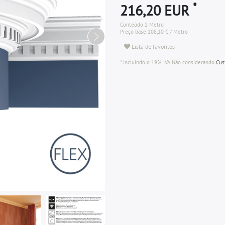
*
216,20 EUR
Conteúdo
2
Metro
Preço base
108,10 € / Metro
Lista de favoritos
* incluindo o 19% IVA Não considerando
Cus