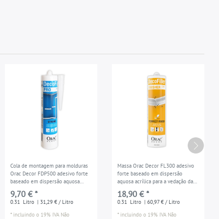
Cola de montagem para molduras
Massa Orac Decor FL300 adesivo
Orac Decor FDP500 adesivo forte
forte baseado em dispersão
baseado em dispersão aquosa
aquosa acrílica para a vedação das
acrílica 310 ml | é suficiente para
juntas e como massa de reparos
9,70 € *
18,90 € *
cerca de 7 - 8 m
branco 310 ml
0.31
Litro
| 31,29 € / Litro
0.31
Litro
| 60,97 € / Litro
*
incluindo o 19% IVA
Não
*
incluindo o 19% IVA
Não