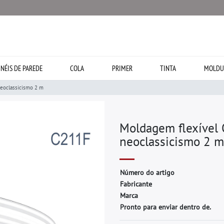
INÉIS DE PAREDE
COLA
PRIMER
TINTA
MOLDU
eoclassicismo 2 m
Moldagem flexível 
neoclassicismo 2 m
N
ú
m
e
r
o
d
o
a
r
t
i
g
o
F
a
b
r
i
c
a
n
t
e
M
a
r
c
a
Pronto para enviar dentro de.