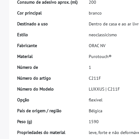
C
o
n
s
u
m
o
d
e
a
d
e
s
i
v
o
a
p
r
o
x
.
(
m
l
)
2
0
0
C
o
r
p
r
i
n
c
i
p
a
l
b
r
a
n
c
o
D
e
s
t
i
n
a
d
o
a
u
s
o
D
e
n
t
r
o
d
e
c
a
s
a
e
a
o
a
r
l
i
v
r
E
s
t
i
l
o
n
e
o
c
l
a
s
s
i
c
i
s
m
o
F
a
b
r
i
c
a
n
t
e
O
R
A
C
N
V
M
a
t
e
r
i
a
l
P
u
r
o
t
o
u
c
h
®
N
ú
m
e
r
o
d
e
1
N
ú
m
e
r
o
d
o
a
r
t
i
g
o
C
2
1
1
F
N
ú
m
e
r
o
d
o
M
o
d
e
l
o
L
U
X
X
U
S
|
C
2
1
1
F
O
p
ç
ã
o
f
e
x
í
v
e
l
P
a
í
s
d
e
o
r
i
g
e
m
/
r
e
g
i
ã
o
B
é
l
g
i
c
a
P
e
s
o
(
g
)
1
5
9
0
P
r
o
p
r
i
e
d
a
d
e
s
d
o
m
a
t
e
r
i
a
l
l
e
v
e
,
f
o
r
t
e
e
n
ã
o
d
e
f
o
r
m
á
v