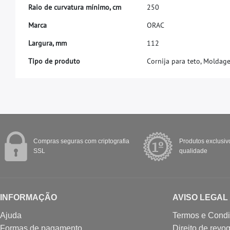
R
a
i
o
d
e
c
u
r
v
a
t
u
r
a
m
í
n
i
m
o
,
c
m
2
5
0
M
a
r
c
a
O
R
A
C
L
a
r
g
u
r
a
,
m
m
1
1
2
Tipo de produto
Cornija para teto, Moldag
Compras seguras com criptografia
Produtos exclusivo
SSL
qualidade
INFORMAÇÃO
AVISO LEGAL
Ajuda
Termos e Cond
Formas de pagamento
Direito de revo