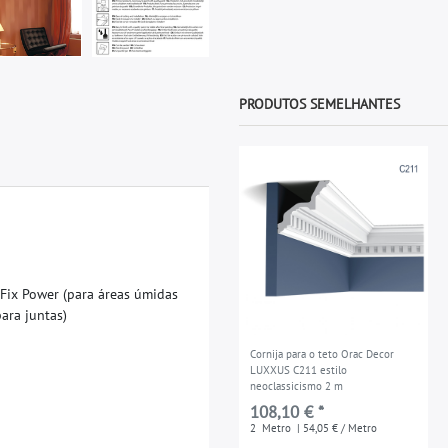
PRODUTOS SEMELHANTES
F
i
x
P
o
w
e
r
(
p
a
r
a
á
r
e
a
s
ú
m
i
d
a
s
p
a
r
a
j
u
n
t
a
s
)
Cornija para o teto Orac Decor
LUXXUS C211 estilo
neoclassicismo 2 m
108,10 € *
2
Metro
| 54,05 € / Metro