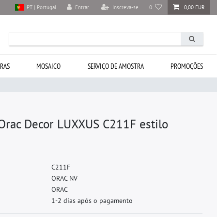
Entrar
Inscreva-se
0
0,00 EUR
PT | Portugal
RAS
MOSAICO
SERVIÇO DE AMOSTRA
PROMOÇÕES
Orac Decor LUXXUS C211F estilo
C
2
1
1
F
O
R
A
C
N
V
O
R
A
C
1-2 dias após o pagamento