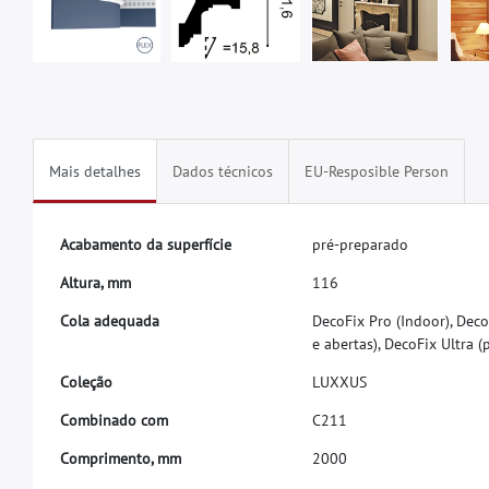
Mais detalhes
Dados técnicos
EU-Resposible Person
A
c
a
b
a
m
e
n
t
o
d
a
s
u
p
e
r
f
í
c
i
e
p
r
é
-
p
r
e
p
a
r
a
d
o
A
l
t
u
r
a
,
m
m
1
1
6
C
o
l
a
a
d
e
q
u
a
d
a
D
e
c
o
F
i
x
P
r
o
(
I
n
d
o
o
r
)
,
D
e
c
o
e
a
b
e
r
t
a
s
)
,
D
e
c
o
F
i
x
U
l
t
r
a
(
C
o
l
e
ç
ã
o
L
U
X
X
U
S
C
o
m
b
i
n
a
d
o
c
o
m
C
2
1
1
C
o
m
p
r
i
m
e
n
t
o
,
m
m
2
0
0
0