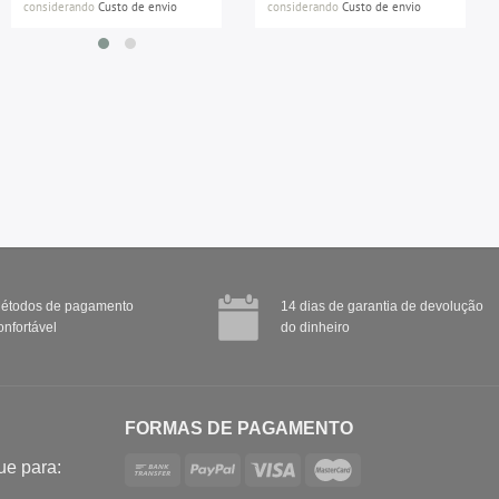
considerando
Custo de envio
considerando
Custo de envio
étodos de pagamento
14 dias de garantia de devolução
onfortável
do dinheiro
FORMAS DE PAGAMENTO
ue para: