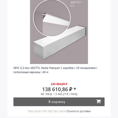
NMC IL2-box ARSTYL Noele Marquet 1 коробка с 20 молдингами |
потолочные карнизы | 40 м
145 864,68 ₽
138 610,86 ₽ *
40
Метр
| 3 465,27 ₽ / Метр
В корзину
*
без учета 19% НДС
без учета
Стоимость доставки