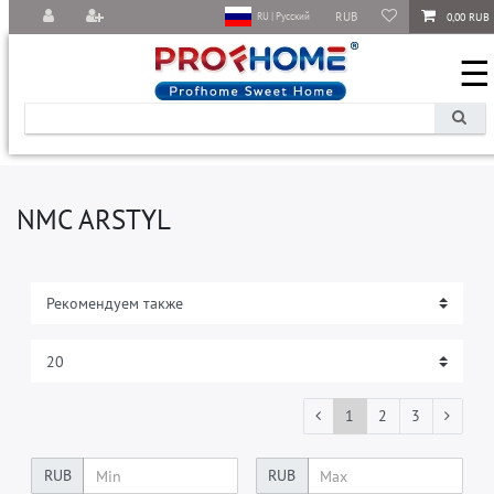
RUB
0,00 RUB
RU | Русский
☰
NMC ARSTYL
1
2
3
RUB
RUB