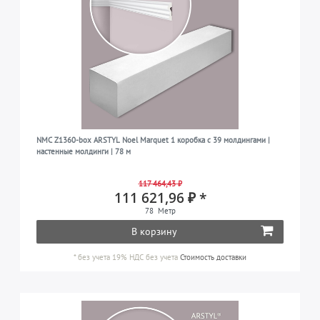
NMC Z1360-box ARSTYL Noel Marquet 1 коробка с 39 молдингами |
настенные молдинги | 78 м
117 464,43 ₽
111 621,96 ₽ *
78
Метр
В корзину
*
без учета 19% НДС
без учета
Стоимость доставки