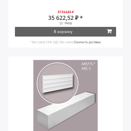
37 514,82 ₽
35 622,52 ₽ *
12
Метр
В корзину
*
без учета 19% НДС
без учета
Стоимость доставки