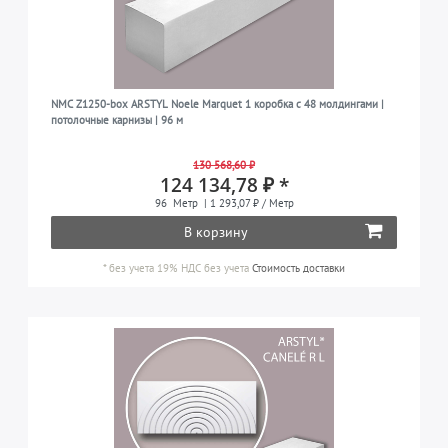
NMC Z1250-box ARSTYL Noele Marquet 1 коробка с 48 молдингами |
потолочные карнизы | 96 м
130 568,60 ₽
124 134,78 ₽ *
96
Метр
| 1 293,07 ₽ / Метр
В корзину
*
без учета 19% НДС
без учета
Стоимость доставки