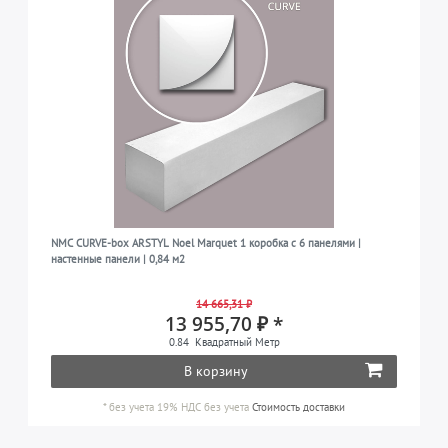
NMC CURVE-box ARSTYL Noel Marquet 1 коробка с 6 панелями |
настенные панели | 0,84 м2
14 665,31 ₽
13 955,70 ₽ *
0.84
Квадратный Метр
В корзину
*
без учета 19% НДС
без учета
Стоимость доставки