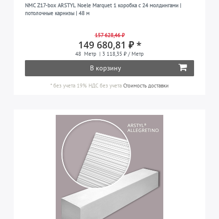
NMC Z17-box ARSTYL Noele Marquet 1 коробка с 24 молдингами |
потолочные карнизы | 48 м
157 628,46 ₽
149 680,81 ₽ *
48
Метр
| 3 118,35 ₽ / Метр
В корзину
*
без учета 19% НДС
без учета
Стоимость доставки