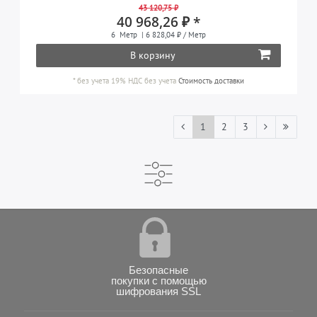
43 120,75 ₽
40 968,26 ₽ *
6
Метр
| 6 828,04 ₽ / Метр
В корзину
*
без учета 19% НДС
без учета
Стоимость доставки
1
2
3
Безопасные
покупки с помощью
шифрования SSL