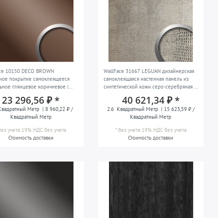
ace 10150 DECO BROWN
WallFace 31667 LEGUAN дизайнерская
ное покрытие самоклеящееся
самоклеящаяся настенная панель из
ьное глянцевое коричневое |
синтетической кожи серо-серебряная |
2,60 м
23 296,56 ₽ *
40 621,34 ₽ *
вадратный Метр
| 8 960,22 ₽ /
2.6
Квадратный Метр
| 15 623,59 ₽ /
Квадратный Метр
Квадратный Метр
без учета 19% НДС
без учета
*
без учета 19% НДС
без учета
Стоимость доставки
Стоимость доставки