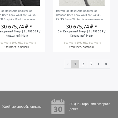
нное покрытие рельефное
Настенное покрытие рельефное
е Used Look WallFace 24936
матовое Used Look WallFace 24943
D Graphite Black Настенная
CREPA Snow White Настенная панель
 3D самоклеящаяся антрацитовая
3D самоклеящаяся белая 2,6 м2
30 675,74 ₽ *
30 675,74 ₽ *
вадратный Метр
| 11 798,36 ₽ /
2.6
Квадратный Метр
| 11 798,36 ₽ /
Квадратный Метр
Квадратный Метр
без учета 19% НДС
без учета
*
без учета 19% НДС
без учета
Стоимость доставки
Стоимость доставки
1
2
3
30 дней гарантия возврата
Удобные способы оплаты
денег