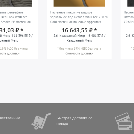
рытие рельефное
Настенное покрытие гладкое
Насте
Used Look WallFace
зеркальное под металл WallFace 25078
матово
 Smoke PF Настенная
Gold Настенная панель с эффектом
CRASHE
клеящаяся
зеркала самоклеящаяся золотая 2,6 м2
панель
31,03 ₽ *
16 643,55 ₽ *
ерая 2,6 м2
2,6 м2
й Метр
| 11 396,55 ₽ /
2.6
Квадратный Метр
| 6 401,37 ₽ /
2.6
К
ратный Метр
Квадратный Метр
а 19% НДС
без учета
*
без учета 19% НДС
без учета
*
ость доставки
Стоимость доставки
ачественные
Быстрая доставка со
склада