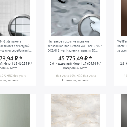
 M-Style панель
Настенное покрытие тисненое
WallF
леящаяся с текстурой
зеркальное под металл WallFace 27027
настен
мозаики серебряная |
OCEAN Silver Настенная панель 3D
зеркал
самоклеящаяся серебряная 2,6 м2
2,60 м
73,94 ₽ *
45 775,49 ₽ *
ый Метр
| 13 410,35 ₽ /
2.6
Квадратный Метр
| 17 605,96 ₽ /
2.6
К
ратный Метр
Квадратный Метр
а 19% НДС
без учета
*
без учета 19% НДС
без учета
*
ость доставки
Стоимость доставки