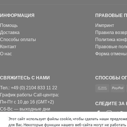
ИНФОРМАЦИЯ
ПРАВОВЫЕ 
Помощь
Импринт
Доставка
Правила возвр
Способы оплаты
Политика кон
Контакт
Правовые пол
О нас
Форма отмены
СВЯЖИТЕСЬ С НАМИ
СПОСОБЫ О
Тел.: +49 (0) 2104 833 11 22
График работы Call-центра:
Пн-Пт с 10 до 16 (GMT+2)
СЛЕДИТЕ ЗА
Сб-Вс — выходные дни
Звонки согласно региональному тарифу
Этот сайт использует файлы cookie, чтобы сделать наши предл
Е-mail: info@profhome-shop.com
для Вас. Некоторые функции нашего веб-сайта могут не работать