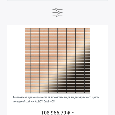
ГОТОВО К ОТПРАВКЕ В ТЕЧЕНИЕ
БРЕНД
30 дней после оплаты
ALLOY
14
14
ОТДЕЛКА ПОВЕРХНОСТИ
зеркально полированная
5
ТИП ПРОДУКТА
матовая
1
Мозаика
14
ЦВЕТ
прокатный лист
3
золотой
шлифованная
3
5
МАТЕРИАЛ
серый
8
нержавеющая сталь
5
КОЛЛЕКЦИЯ
медный
3
медь
1
Мозаика из цельного металла прокатная медь медно-красного цвета
Cabin
14
толщиной 1,6 мм ALLOY Cabin-CM
ПРЕДНАЗНАЧЕНО ДЛЯ ИСПОЛЬЗОВАНИЯ
латунь
1
108 966,79 ₽ *
во всех жилых помещениях (гостиная, спальня,
нерафинированная сталь
8
1