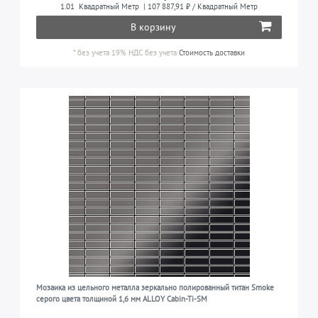
1.01
Квадратный Метр
| 107 887,91 ₽ / Квадратный Метр
кухня, ванная комната и т.д.)
титан
6
В корзину
во всех жилых помещениях (гостиная, спальня,
4
кухня, ванная комната и т.д.) и в водных
*
без учета 19% НДС
без учета
Стоимость доставки
сооружениях
во всех жилых помещениях, в бассейнах,
2
водных сооружениях, фонтанах и для другого
наружного применения у морского побережья
Мозаика из цельного металла зеркально полированный титан Smoke
серого цвета толщиной 1,6 мм ALLOY Cabin-Ti-SM