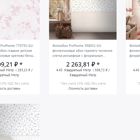
 Profhome 770791-GU
Фотообои Profhome 398051-GU
Фотоо
бои гладкие детские
флизелиновые обои горячего тиснения
флизел
озовые кремово-белые
слегка рельефные с флоральным
флора
 5,33 m2
узором матовые кремовые кремово-
кремов
09,21 ₽ *
2 263,81 ₽ *
белые розовые зелёные 1,59 m x 2,8 m
x 2,8 
ный Метр
| 283,15 ₽ /
4.45
Квадратный Метр
| 508,72 ₽ /
4.45
ратный Метр
Квадратный Метр
а 19% НДС
без учета
*
без учета 19% НДС
без учета
*
ость доставки
Стоимость доставки