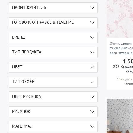
ПРОИЗВОДИТЕЛЬ
e-DELUX
5
ГОТОВО К ОТПРАВКЕ В ТЕЧЕНИЕ
3-4 дня после оплаты
5
БРЕНД
Обои с цветами
флизелиновые о
Profhome
5
ТИП ПРОДУКТА
обои матовые р
светло-розовые
1 5
Флизелиновые обои
3
ЦВЕТ
5.33
Квадрат
Квад
кремовый
2
*
без учет
ТИП ОБОЕВ
Стоим
розовый
2
детские
1
ЦВЕТ РИСУНКА
фиолетовый
1
флизелиновые обои горячего
2
голубой
1
тиснения
РИСУНОК
кремово-белый
5
флизелиновые обои
3
с цветочным узором
5
МАТЕРИАЛ
зелёный
2