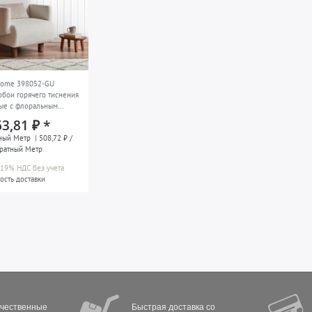
home 398052-GU
бои горячего тиснения
ые с флоральным
 кремовые кремово-
63,81 ₽ *
зелёные 1,59 m x 2,8 m
ный Метр
| 508,72 ₽ /
ратный Метр
а 19% НДС
без учета
ость доставки
ачественные
Быстрая доставка со