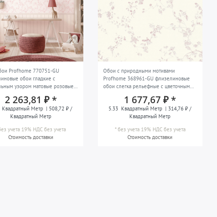
бои Profhome 770751-GU
Обои с природными мотивами
иновые обои гладкие с
Profhome 368961-GU флизелиновые
льным узором матовые розовые
обои слегка рельефные с цветочным
о-белые светло-розовые 1,59 m
узором глянцевые фиолетовые
2 263,81 ₽ *
1 677,67 ₽ *
m
кремово-белые 5,33 m2
Квадратный Метр
| 508,72 ₽ /
5.33
Квадратный Метр
| 314,76 ₽ /
Квадратный Метр
Квадратный Метр
без учета 19% НДС
без учета
*
без учета 19% НДС
без учета
Стоимость доставки
Стоимость доставки