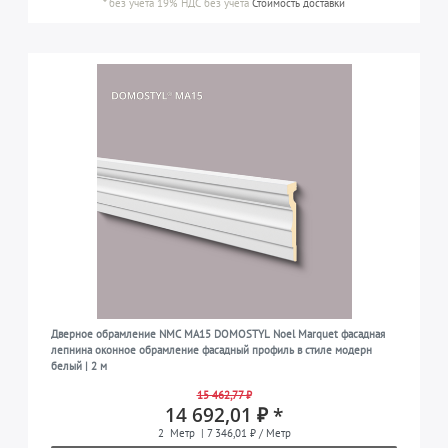
*
без учета 19% НДС
без учета
Стоимость доставки
Дверное обрамление NMC MA15 DOMOSTYL Noel Marquet фасадная
лепнина оконное обрамление фасадный профиль в стиле модерн
белый | 2 м
15 462,77 ₽
14 692,01 ₽ *
2
Метр
| 7 346,01 ₽ / Метр