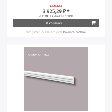
Фасадные элементы
3
4 131,88 ₽
1-7 см
18
ВЫСОТА
3 925,29 ₽ *
Фризы
19
7-11 см
1
2
Метр
| 1 962,64 ₽ / Метр
1-7 см
5
ОБРАБОТКА ПОВЕРХНОСТИ
В корзину
21-30 см
3
7-11 см
4
предварительно загрунтованная
22
*
без учета 19% НДС
без учета
Стоимость доставки
ВАРИАНТ
11-21 см
13
негибкий
22
ПРЕДНАЗНАЧЕНО ДЛЯ ИСПОЛЬЗОВАНИЯ
на открытом воздухе
22