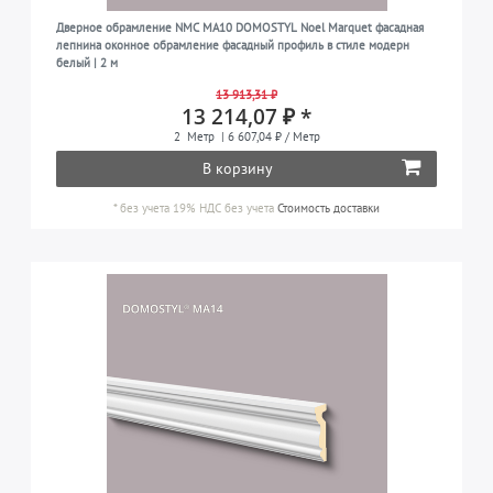
Дверное обрамление NMC MA10 DOMOSTYL Noel Marquet фасадная
лепнина оконное обрамление фасадный профиль в стиле модерн
белый | 2 м
13 913,31 ₽
13 214,07 ₽ *
2
Метр
| 6 607,04 ₽ / Метр
В корзину
*
без учета 19% НДС
без учета
Стоимость доставки