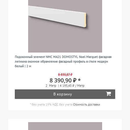
Подоконный элемент NMC MA21 DOMOSTYL Noel Marquet фасадная
лепнина оконное обрамление фасадный профиль в стиле модерн
белый | 2 м
8 835,87 ₽
8 390,90 ₽ *
2
Метр
| 4 195,45 ₽ / Метр
В корзину
*
без учета 19% НДС
без учета
Стоимость доставки