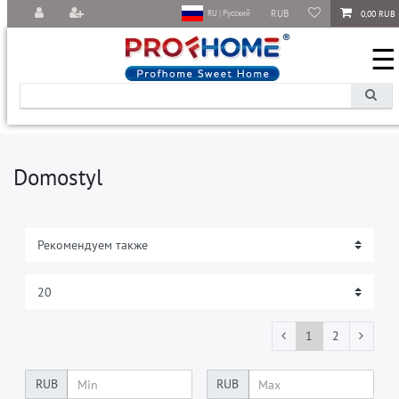
RUB
0,00 RUB
RU | Русский
☰
Domostyl
1
2
RUB
RUB