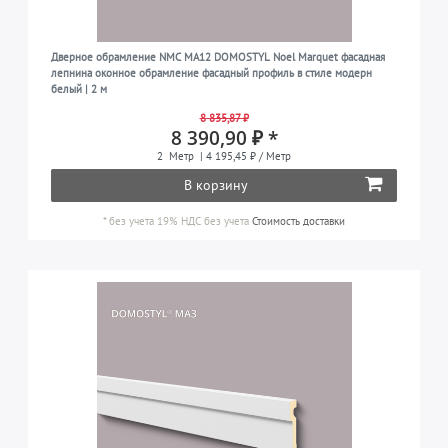
Дверное обрамление NMC MA12 DOMOSTYL Noel Marquet фасадная
лепнина оконное обрамление фасадный профиль в стиле модерн
белый | 2 м
8 835,87 ₽
8 390,90 ₽ *
2
Метр
| 4 195,45 ₽ / Метр
В корзину
*
без учета 19% НДС
без учета
Стоимость доставки