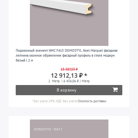
Подоконный элемент NMC FA15 DOMOSTYL Noel Marquet фасадная
лепнина оконное обрамление фасадный профиль в стиле модерн
белый | 2 м
13 587,53 ₽
12 912,13 ₽ *
2
Метр
| 6 456,06 ₽ / Метр
В корзину
*
без учета 19% НДС
без учета
Стоимость доставки