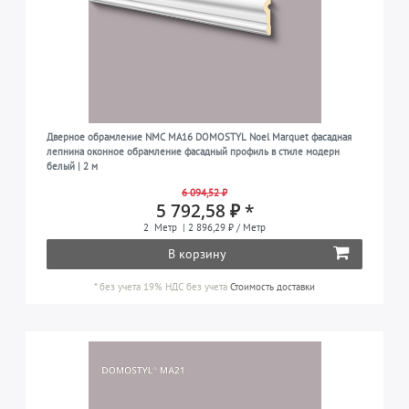
Дверное обрамление NMC MA16 DOMOSTYL Noel Marquet фасадная
лепнина оконное обрамление фасадный профиль в стиле модерн
белый | 2 м
6 094,52 ₽
5 792,58 ₽ *
2
Метр
| 2 896,29 ₽ / Метр
В корзину
*
без учета 19% НДС
без учета
Стоимость доставки