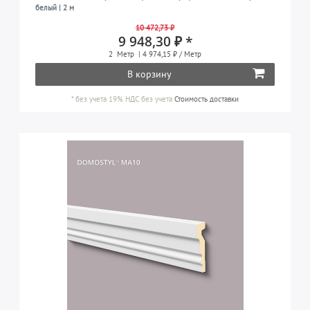
белый | 2 м
10 472,73 ₽
9 948,30 ₽ *
2
Метр
| 4 974,15 ₽ / Метр
В корзину
*
без учета 19% НДС
без учета
Стоимость доставки