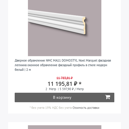
Дверное обрамление NMC MA11 DOMOSTYL Noel Marquet фасадная
лепнина оконное обрамление фасадный профиль в стиле модерн
белый | 2 м
11 783,81 ₽
11 195,81 ₽ *
2
Метр
| 5 597,90 ₽ / Метр
В корзину
*
без учета 19% НДС
без учета
Стоимость доставки