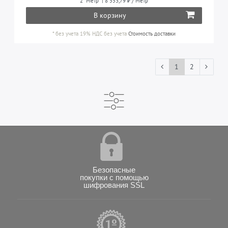
2
Метр
| 8 553,79 ₽ / Метр
В корзину
*
без учета 19% НДС
без учета
Стоимость доставки
1
2
Безопасные
покупки с помощью
шифрования SSL