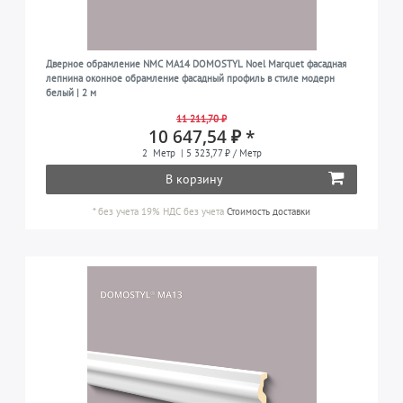
Дверное обрамление NMC MA14 DOMOSTYL Noel Marquet фасадная
лепнина оконное обрамление фасадный профиль в стиле модерн
белый | 2 м
11 211,70 ₽
10 647,54 ₽ *
2
Метр
| 5 323,77 ₽ / Метр
В корзину
*
без учета 19% НДС
без учета
Стоимость доставки