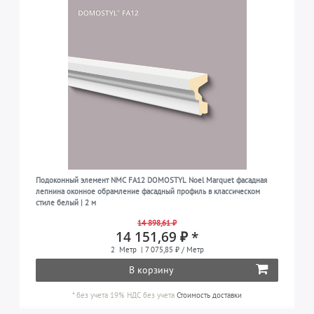
Подоконный элемент NMC FA12 DOMOSTYL Noel Marquet фасадная
лепнина оконное обрамление фасадный профиль в классическом
стиле белый | 2 м
14 898,61 ₽
14 151,69 ₽ *
2
Метр
| 7 075,85 ₽ / Метр
В корзину
*
без учета 19% НДС
без учета
Стоимость доставки