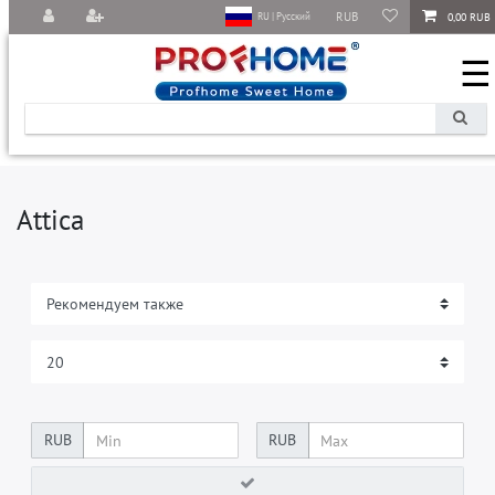
RUB
0,00 RUB
RU | Русский
☰
Attica
RUB
RUB