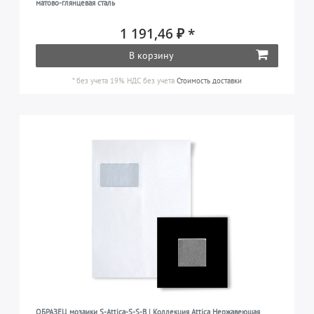
матово-глянцевая сталь
1 191,46 ₽ *
В корзину
*
без учета 19% НДС
без учета
Стоимость доставки
ОБРАЗЕЦ мозаики S-Attica-S-S-B | Коллекция Attica Нержавеющая