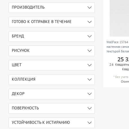
ПРОИЗВОДИТЕЛЬ
e-DELUX
1
ГОТОВО К ОТПРАВКЕ В ТЕЧЕНИЕ
17 дней после оплаты
1
БРЕНД
WallFace 1576
настенная само
Wallface
1
РИСУНОК
текстурой белая 
25 3
высокоглянцевая поверхность
1
ЦВЕТ
2.6
Квадратн
Квад
белый
1
*
без учет
КОЛЛЕКЦИЯ
Стоим
ACRYLIC
1
ДЕКОР
высокоглянцевый
1
ПОВЕРХНОСТЬ
рифленая
1
УСТОЙЧИВОСТЬ К ИСТИРАНИЮ