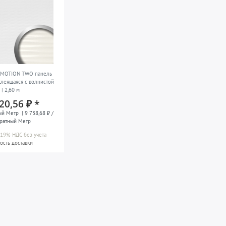
4 MOTION TWO панель
клеящаяся с волнистой
| 2,60 м
20,56 ₽ *
ый Метр
| 9 738,68 ₽ /
ратный Метр
а 19% НДС
без учета
ость доставки