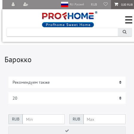
RUB
0,00 RUB
RU | Русский
☰
Барокко
RUB
RUB