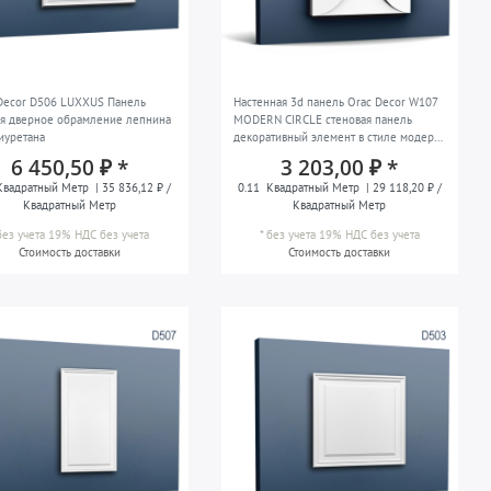
Decor D506 LUXXUS Панель
Настенная 3d панель Orac Decor W107
я дверное обрамление лепнина
MODERN CIRCLE стеновая панель
иуретана
декоративный элемент в стиле модерн
белый
6 450,50 ₽ *
3 203,00 ₽ *
вадратный Метр
| 35 836,12 ₽ /
0.11
Квадратный Метр
| 29 118,20 ₽ /
Квадратный Метр
Квадратный Метр
без учета 19% НДС
без учета
*
без учета 19% НДС
без учета
Стоимость доставки
Стоимость доставки