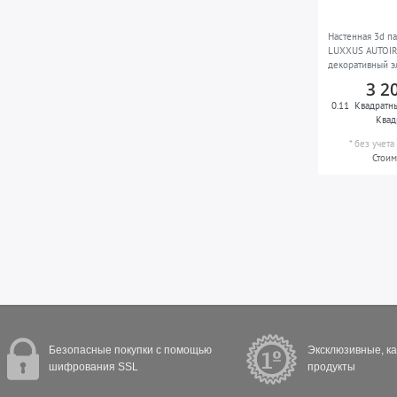
Настенная 3d п
LUXXUS AUTOIRE
декоративный э
стиле белый
3 2
0.11
Квадратн
Квад
*
без учет
Стоим
Безопасные покупки с помощью
Эксклюзивные, к
шифрования SSL
продукты