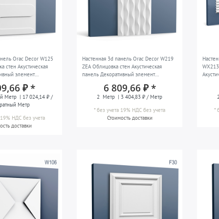
анель Orac Decor W125
Настенная 3d панель Orac Decor W219
Настен
а стен Акустическая
ZEA Облицовка стен Акустическая
WX213
ивный элемент
панель Декоративный элемент
Акусти
динг Лепной молдинг
Настенный молдинг Лепной молдинг
Насте
09,66 ₽ *
6 809,66 ₽ *
 в стиле ар деко цвет
Декоративный молдинг в стиле модерн
Декора
й Метр
| 17 024,14 ₽ /
2
Метр
| 3 404,83 ₽ / Метр
см
цвет белый 2 м
цвет б
ратный Метр
*
без учета 19% НДС
без учета
*
а 19% НДС
без учета
Стоимость доставки
ость доставки