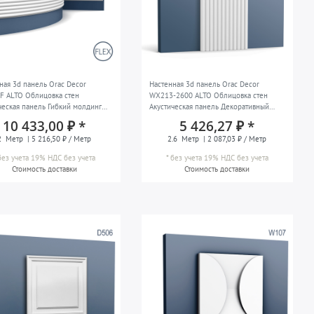
ная 3d панель Orac Decor
Настенная 3d панель Orac Decor
F ALTO Облицовка стен
WX213-2600 ALTO Облицовка стен
ческая панель Гибкий молдинг
Акустическая панель Декоративный
нный молдинг Лепной молдинг
элемент Настенный молдинг Лепной
10 433,00 ₽ *
5 426,27 ₽ *
тивный молдинг в стиле модерн
молдинг Декоративный молдинг в
2
Метр
| 5 216,50 ₽ / Метр
2.6
Метр
| 2 087,03 ₽ / Метр
елый 2 м
стиле модерн цвет белый 2,6 м
без учета 19% НДС
без учета
*
без учета 19% НДС
без учета
Стоимость доставки
Стоимость доставки