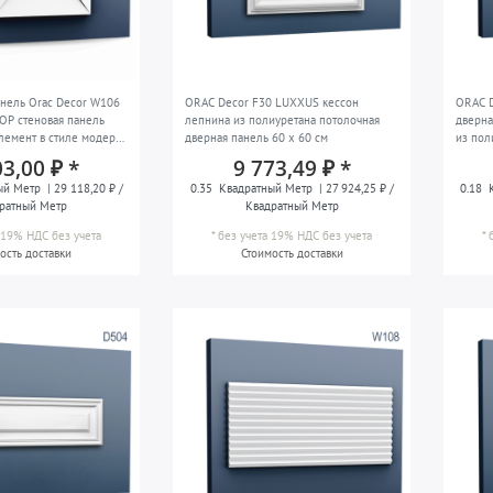
анель Orac Decor W106
ORAC Decor F30 LUXXUS кессон
ORAC 
P стеновая панель
лепнина из полиуретана потолочная
дверна
лемент в стиле модерн
дверная панель 60 x 60 см
из пол
03,00 ₽ *
9 773,49 ₽ *
ый Метр
| 29 118,20 ₽ /
0.35
Квадратный Метр
| 27 924,25 ₽ /
0.18
К
ратный Метр
Квадратный Метр
а 19% НДС
без учета
*
без учета 19% НДС
без учета
*
ость доставки
Стоимость доставки