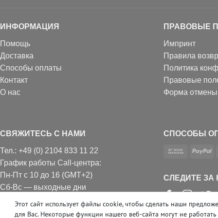
ИНФОРМАЦИЯ
ПРАВОВЫЕ 
Помощь
Импринт
Доставка
Правила возвр
Способы оплаты
Политика кон
Контакт
Правовые пол
О нас
Форма отмены
СВЯЖИТЕСЬ С НАМИ
СПОСОБЫ О
Тел.: +49 (0) 2104 833 11 22
График работы Call-центра:
Пн-Пт с 10 до 16 (GMT+2)
СЛЕДИТЕ ЗА
Сб-Вс — выходные дни
Звонки согласно региональному тарифу
Этот сайт использует файлы cookie, чтобы сделать наши предл
Е-mail: info@profhome-shop.com
для Вас. Некоторые функции нашего веб-сайта могут не работать