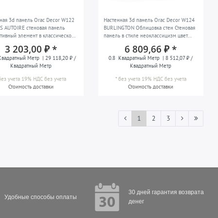
ная 3d панель Orac Decor W122
Настенная 3d панель Orac Decor W124
 AUTOIRE стеновая панель
BURLINGTON Облицовка стен Стеновая
тивный элемент в классическом
панель в стиле неоклассицизм цвет
белый
белый 0,8 м2
3 203,00 ₽ *
6 809,66 ₽ *
вадратный Метр
| 29 118,20 ₽ /
0.8
Квадратный Метр
| 8 512,07 ₽ /
Квадратный Метр
Квадратный Метр
без учета 19% НДС
без учета
*
без учета 19% НДС
без учета
Стоимость доставки
Стоимость доставки
1
2
3
30 дней гарантия возврата
Удобные способы оплаты
денег