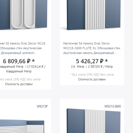
ная 3d панель Orac Decor W126
Настенная 3d панель Orac Decor
Облицовка стен Акустическая
WX218-2600 FLUTE XL Облицовка стен
 Декоративный элемент
Акустическая панель Декоративный
нный молдинг Лепной молдинг
элемент Настенный молдинг Лепной
6 809,66 ₽ *
5 426,27 ₽ *
ая панель в стиле ар деко цвет
молдинг Декоративный молдинг в
вадратный Метр
| 17 024,14 ₽ /
2.6
Метр
| 2 087,03 ₽ / Метр
50 x 80 см
стиле модерн цвет белый 2,6 м
Квадратный Метр
*
без учета 19% НДС
без учета
без учета 19% НДС
без учета
Стоимость доставки
Стоимость доставки