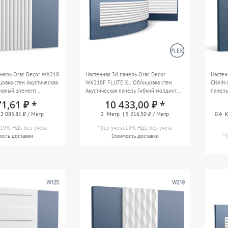
анель Orac Decor WX218
Настенная 3d панель Orac Decor
Настен
овка стен Акустическая
WX218F FLUTE XL Облицовка стен
CHAIN 
ивный элемент
Акустическая панель Гибкий молдинг
панель
динг Лепной молдинг
Настенный молдинг Лепной молдинг
Насте
71,61 ₽ *
10 433,00 ₽ *
олдинг в стиле модерн
Декоративный молдинг в стиле модерн
Стенов
 2 085,81 ₽ / Метр
2
Метр
| 5 216,50 ₽ / Метр
0.4
К
цвет белый 2 м
белый 
а 19% НДС
без учета
*
без учета 19% НДС
без учета
ость доставки
Стоимость доставки
*