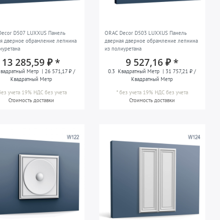
Decor D507 LUXXUS Панель
ORAC Decor D503 LUXXUS Панель
я дверное обрамление лепнина
дверная дверное обрамление лепнина
иуретана
из полиуретана
13 285,59 ₽ *
9 527,16 ₽ *
вадратный Метр
| 26 571,17 ₽ /
0.3
Квадратный Метр
| 31 757,21 ₽ /
Квадратный Метр
Квадратный Метр
без учета 19% НДС
без учета
*
без учета 19% НДС
без учета
Стоимость доставки
Стоимость доставки