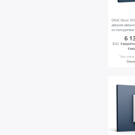
ORAC Decor D5
дверная дверно
из полиуретана
6 1
0.12
Квадратн
Квад
*
без учет
Стоим