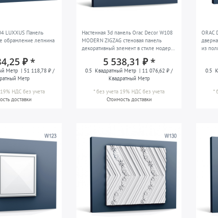
04 LUXXUS Панель
Настенная 3d панель Orac Decor W108
ORAC 
е обрамление лепнина
MODERN ZIGZAG стеновая панель
дверна
декоративный элемент в стиле модерн
из пол
белый 2 м
34,25 ₽ *
5 538,31 ₽ *
ый Метр
| 51 118,78 ₽ /
0.5
Квадратный Метр
| 11 076,62 ₽ /
0.5
К
ратный Метр
Квадратный Метр
а 19% НДС
без учета
*
без учета 19% НДС
без учета
*
ость доставки
Стоимость доставки