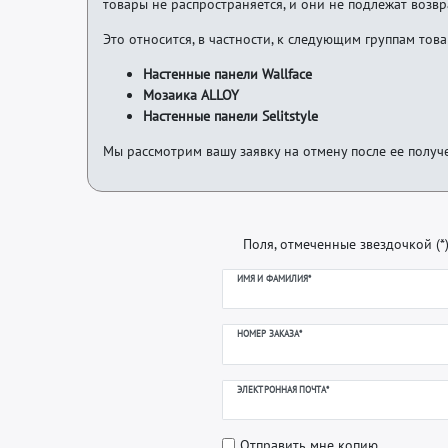
товары не распространяется, и они не подлежат возвр
Это относится, в частности, к следующим группам тов
Настенные панели Wallface
Мозаика ALLOY
Настенные панели Selitstyle
Мы рассмотрим вашу заявку на отмену после ее получ
Поля, отмеченные звездочкой (*
Ceres::Template.mailFormHoneypotLabe
ИМЯ И ФАМИЛИЯ*
НОМЕР ЗАКАЗА*
ЭЛЕКТРОННАЯ ПОЧТА*
Отправить мне копию