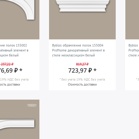
ние полок 155002
Byblos обрамление полок 155004
Byblos
ативный элемент в
Profhome декоративный элемент в
Profho
ицизм белый
стиле неоклассицизм белый
стиле 
 237,22 ₽
819,27 ₽
76,69 ₽ *
723,97 ₽ *
а 19% НДС
без учета
*
без учета 19% НДС
без учета
*
ость доставки
Стоимость доставки