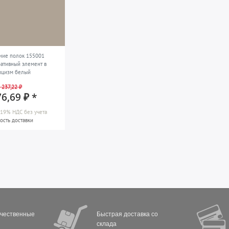
ние полок 155001
ативный элемент в
ицизм белый
 237,22 ₽
76,69 ₽ *
а 19% НДС
без учета
ость доставки
ачественные
Быстрая доставка со
склада