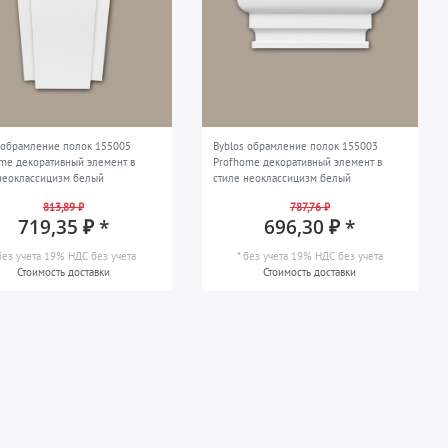
 обрамление полок 155005
Byblos обрамление полок 155003
me декоративный элемент в
Profhome декоративный элемент в
неоклассицизм белый
стиле неоклассицизм белый
813,89 ₽
787,76 ₽
719,35 ₽ *
696,30 ₽ *
без учета 19% НДС
без учета
*
без учета 19% НДС
без учета
Стоимость доставки
Стоимость доставки