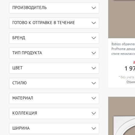
ПРОИЗВОДИТЕЛЬ
e-DELUX
5
ГОТОВО К ОТПРАВКЕ В ТЕЧЕНИЕ
1-2 дня после оплаты
2
БРЕНД
Byblos обрамле
5-7 дней после оплаты
3
Profhome декор
Profhome
5
ТИП ПРОДУКТА
стиле неокласс
2
Byblos
5
1 9
ЦВЕТ
*
без учет
белый
5
Стоим
СТИЛЮ
неоклассицизм
5
МАТЕРИАЛ
Пенополиуретан повышенной
5
КОЛЛЕКЦИЯ
плотности
PROFhome
5
ШИРИНА