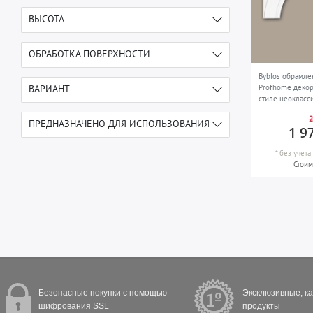
1-7 см
2
ВЫСОТА
11-21 см
1
1-7 см
5
ОБРАБОТКА ПОВЕРХНОСТИ
> 30 см
2
Byblos обрамле
предварительно загрунтованная
5
Profhome декор
ВАРИАНТ
стиле неокласс
негибкий
5
2
ПРЕДНАЗНАЧЕНО ДЛЯ ИСПОЛЬЗОВАНИЯ
1 9
в закрытых помещениях и на
5
*
без учет
Стоим
открытом воздухе
Безопасные покупки с помощью
Эксклюзивные, к
шифрования SSL
продукты