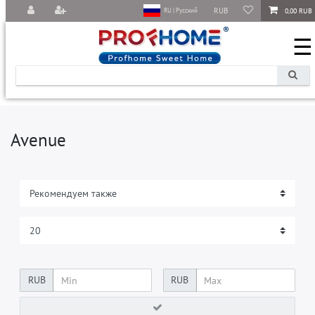
RUB
0,00 RUB
RU | Русский
☰
Avenue
RUB
RUB