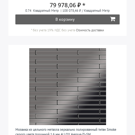
79 978,06 ₽ *
0.74
Квадратный Метр
| 108 078,46 ₽ / Квадратный Метр
В корзину
*
без учета 19% НДС
без учета
Стоимость доставки
Мозаика из цельного металла зеркально полированный титан Smoke
серого цвета толщиной 1,6 мм ALLOY Avenue-Ti-SM