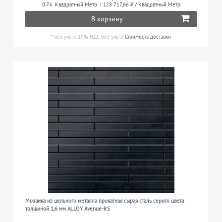
0.74
Квадратный Метр
| 128 717,66 ₽ / Квадратный Метр
кухня, ванная комната и т.д.)
титан
6
В корзину
во всех жилых помещениях (гостиная, спальня,
4
кухня, ванная комната и т.д.) и в водных
*
без учета 19% НДС
без учета
Стоимость доставки
сооружениях
во всех жилых помещениях, в бассейнах,
2
водных сооружениях, фонтанах и для другого
наружного применения у морского побережья
Мозаика из цельного металла прокатная сырая сталь серого цвета
толщиной 1,6 мм ALLOY Avenue-RS