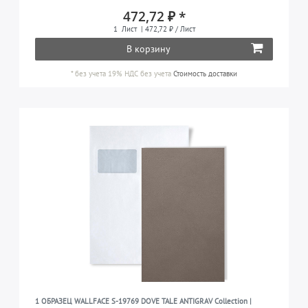
472,72 ₽ *
красный
1
1
Лист
| 472,72 ₽ / Лист
черный
2
В корзину
белый
2
*
без учета 19% НДС
без учета
Стоимость доставки
1 ОБРАЗЕЦ WALLFACE S-19769 DOVE TALE ANTIGRAV Collection |