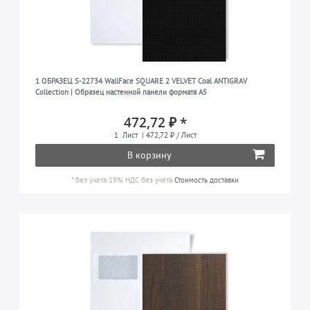
1 ОБРАЗЕЦ S-22734 WallFace SQUARE 2 VELVET Coal ANTIGRAV
Collection | Образец настенной панели формата A5
472,72 ₽ *
1
Лист
| 472,72 ₽ / Лист
В корзину
*
без учета 19% НДС
без учета
Стоимость доставки