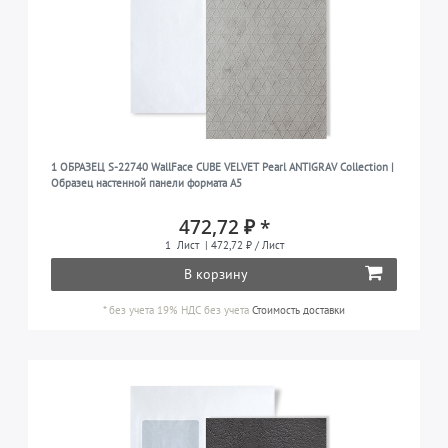
1 ОБРАЗЕЦ S-22740 WallFace CUBE VELVET Pearl ANTIGRAV Collection |
Образец настенной панели формата A5
472,72 ₽ *
1
Лист
| 472,72 ₽ / Лист
В корзину
*
без учета 19% НДС
без учета
Стоимость доставки