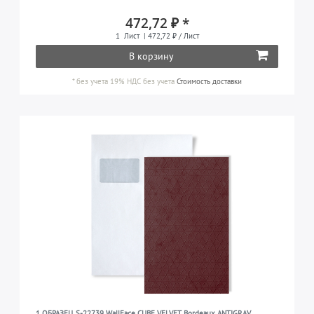
472,72 ₽ *
1
Лист
| 472,72 ₽ / Лист
В корзину
*
без учета 19% НДС
без учета
Стоимость доставки
1 ОБРАЗЕЦ S-22739 WallFace CUBE VELVET Bordeaux ANTIGRAV