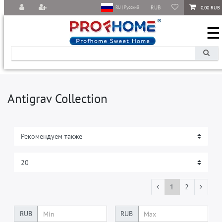
RUB
0,00 RUB
RU | Русский
☰
Antigrav Collection
1
2
RUB
RUB