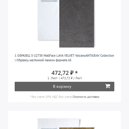
1 ОБРАЗЕЦ S-22738 WallFace LAVA VELVET VolcanoANTIGRAV Collection
| Образец настенной панели формата A5
472,72 ₽ *
1
Лист
| 472,72 ₽ / Лист
В корзину
*
без учета 19% НДС
без учета
Стоимость доставки