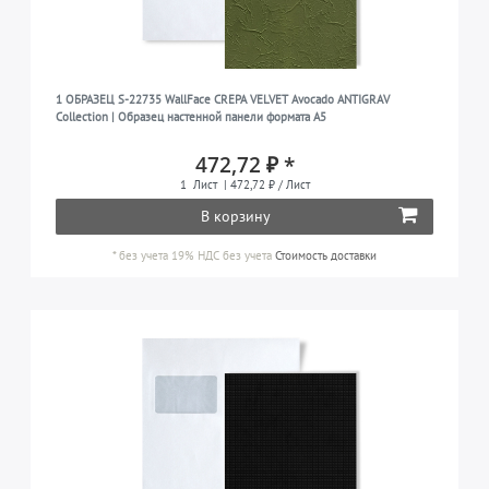
1 ОБРАЗЕЦ S-22735 WallFace CREPA VELVET Avocado ANTIGRAV
Collection | Образец настенной панели формата A5
472,72 ₽ *
1
Лист
| 472,72 ₽ / Лист
В корзину
*
без учета 19% НДС
без учета
Стоимость доставки