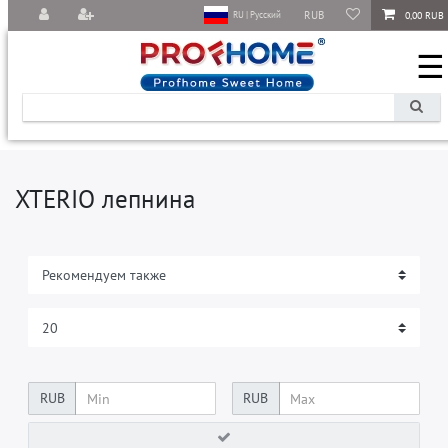
RUB
0,00 RUB
RU | Русский
☰
XTERIO лепнина
RUB
RUB