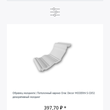
ПРОИЗВОДИТЕЛЬ
ГОТОВО К ОТПРАВКЕ В ТЕЧЕНИЕ
БРЕНД
ORAC NV
1-2 дня после оплаты
ORAC
1
1
1
ТИП ПРОДУКТА
Образец лепнины
1
КОЛЛЕКЦИЯ
MODERN
1
Образец молдинга | Потолочный карниз Orac Decor MODERN S-C832
декоративный молдинг
397,70 ₽ *