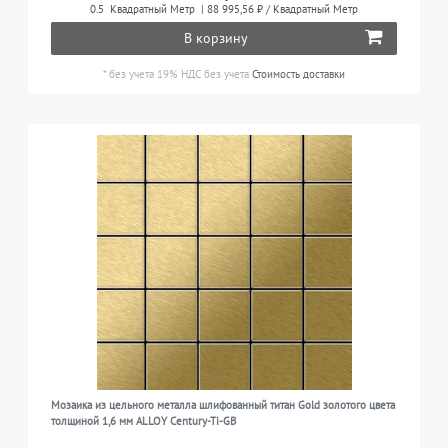
0.5
Квадратный Метр
| 88 995,56 ₽ / Квадратный Метр
кухня, ванная комната и т.д.)
титан
6
В корзину
во всех жилых помещениях (гостиная, спальня,
4
кухня, ванная комната и т.д.) и в водных
*
без учета 19% НДС
без учета
Стоимость доставки
сооружениях
во всех жилых помещениях, в бассейнах,
2
водных сооружениях, фонтанах и для другого
наружного применения у морского побережья
Мозаика из цельного металла шлифованный титан Gold золотого цвета
толщиной 1,6 мм ALLOY Century-Ti-GB