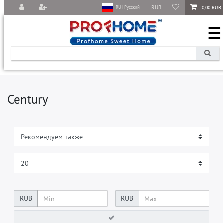
RUB
0,00 RUB
RU | Русский
☰
Century
RUB
RUB