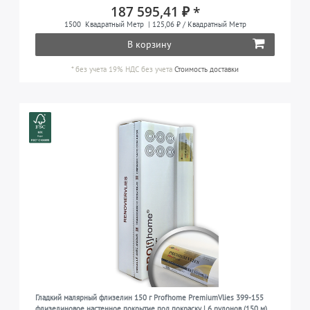
187 595,41 ₽ *
1500
Квадратный Метр
| 125,06 ₽ / Квадратный Метр
В корзину
*
без учета 19% НДС
без учета
Стоимость доставки
Гладкий малярный флизелин 150 г Profhome PremiumVlies 399-155
флизелиновое настенное покрытие под покраску | 6 рулонов (150 м)