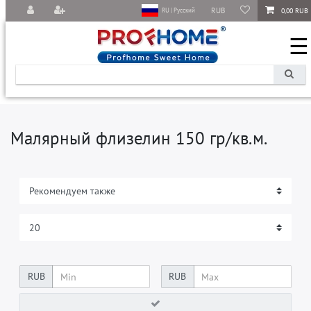
RUB
0,00 RUB
RU | Русский
☰
Малярный флизелин 150 гр/кв.м.
RUB
RUB