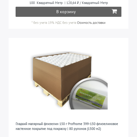
КОЛЛЕКЦИЯ
100
Квадратный Метр
| 128,64 ₽ / Квадратный Метр
В корзину
PROFhome
7
РАЗМЕРЫ РУЛОНА
*
без учета 19% НДС
без учета
Стоимость доставки
PROFhome (Малярный флизелин)
7
0,75 м x 25,00 м = 18,75 кв. м
6
ПОВЕРХНОСТЬ
1,00 м x 25,00 м = 25,00 кв. м
3
гладкая
9
СТОЙКОСТЬ К ВЫЦВЕТАНИЮ
обладают хорошей светостойкостью
9
ПРЕДНАЗНАЧЕНО ДЛЯ ИСПОЛЬЗОВАНИЯ
в гостиной, спальне, кухне, детской комнате,
9
коридоре и т.д.
Гладкий малярный флизелин 150 г Profhome 399-150 флизелиновое
настенное покрытие под покраску | 80 рулонов (1500 м2)