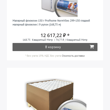
Малярный флизелин 150 г Profhome NormVlies 299-150 гладкий
малярный флизелин | 9 рулон (168,75 м)
12 617,22 ₽ *
168.75
Квадратный Метр
| 74,77 ₽ / Квадратный Метр
В корзину
*
без учета 19% НДС
без учета
Стоимость доставки