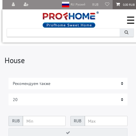
RUB
0,00 RUB
RU | Русский
☰
House
RUB
RUB