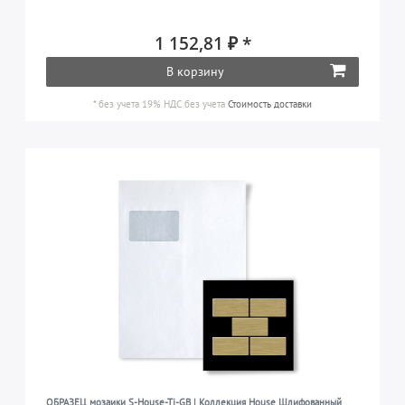
1 152,81 ₽ *
В корзину
*
без учета 19% НДС
без учета
Стоимость доставки
ОБРАЗЕЦ мозаики S-House-Ti-GB | Коллекция House Шлифованный