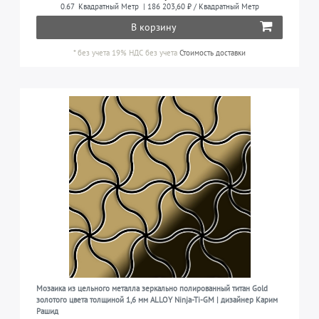
0.67
Квадратный Метр
| 186 203,60 ₽ / Квадратный Метр
кухня, ванная комната и т.д.)
титан
6
В корзину
во всех жилых помещениях (гостиная, спальня,
1
кухня, ванная комната и т.д.) и в водных
*
без учета 19% НДС
без учета
Стоимость доставки
сооружениях
во всех жилых помещениях, в бассейнах,
2
водных сооружениях, фонтанах и для другого
наружного применения у морского побережья
Мозаика из цельного металла зеркально полированный титан Gold
золотого цвета толщиной 1,6 мм ALLOY Ninja-Ti-GM | дизайнер Карим
Рашид