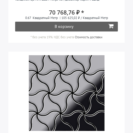
70 768,76 ₽ *
0.67
Квадратный Метр
| 105 625,02 ₽ / Квадратный Метр
В корзину
*
без учета 19% НДС
без учета
Стоимость доставки