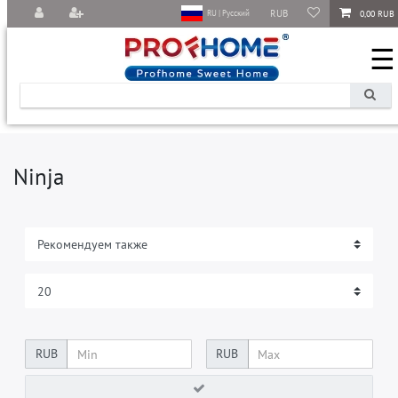
RUB
0,00 RUB
RU | Русский
☰
Ninja
RUB
RUB