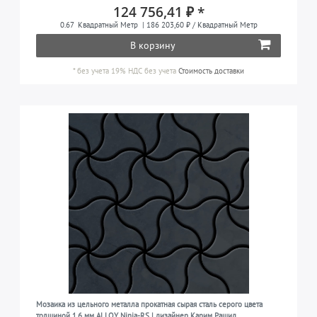
124 756,41 ₽ *
0.67
Квадратный Метр
| 186 203,60 ₽ / Квадратный Метр
В корзину
*
без учета 19% НДС
без учета
Стоимость доставки
Мозаика из цельного металла прокатная сырая сталь серого цвета
толщиной 1,6 мм ALLOY Ninja-RS | дизайнер Карим Рашид