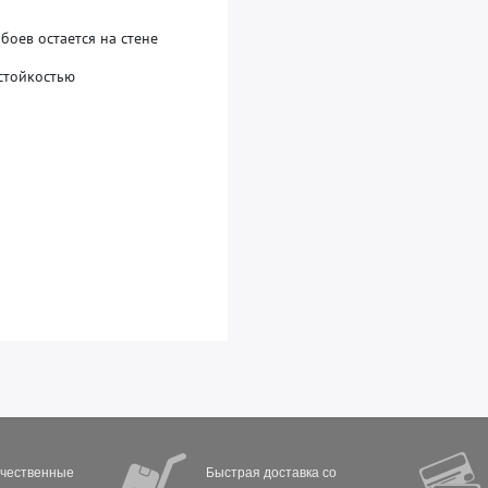
о
б
о
е
в
о
с
т
а
е
т
с
я
н
а
с
т
е
н
е
с
т
о
й
к
о
с
т
ь
ю
ачественные
Быстрая доставка со