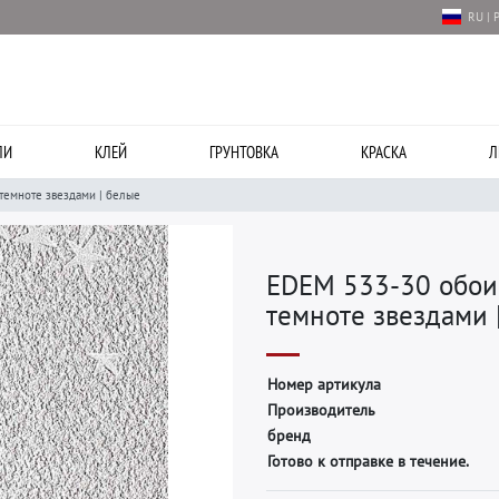
RU | 
ЛИ
КЛЕЙ
ГРУНТОВКА
КРАСКА
Л
 темноте звездами | белые
EDEM 533-30 обои 
темноте звездами 
Н
о
м
е
р
а
р
т
и
к
у
л
а
П
р
о
и
з
в
о
д
и
т
е
л
ь
б
р
е
н
д
Готово к отправке в течение.