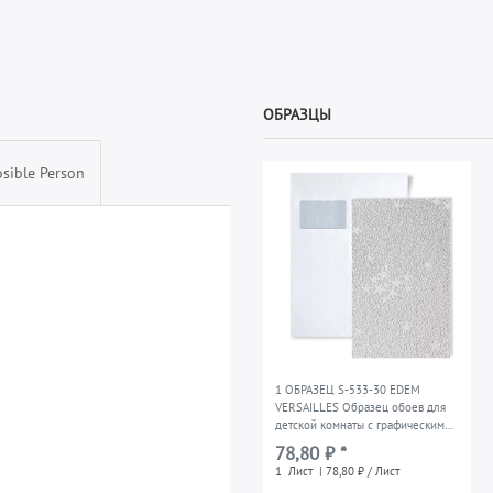
ОБРАЗЦЫ
sible Person
1 ОБРАЗЕЦ S-533-30 EDEM
VERSAILLES Образец обоев для
детской комнаты с графическим
орнаментом | формат А4
78,80 ₽ *
1
Лист
| 78,80 ₽ / Лист