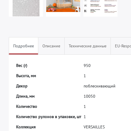
Подробнее
Описание
Технические данные
EU-Respo
В
е
с
(
г
)
9
5
0
В
ы
с
о
т
а
,
м
м
1
Д
е
к
о
р
п
о
б
л
е
с
к
и
в
а
ю
щ
и
й
Д
л
и
н
а
,
м
м
1
0
0
5
0
К
о
л
и
ч
е
с
т
в
о
1
К
о
л
и
ч
е
с
т
в
о
р
у
л
о
н
о
в
в
у
п
а
к
о
в
к
е
,
ш
т
1
К
о
л
л
е
к
ц
и
я
V
E
R
S
A
I
L
L
E
S