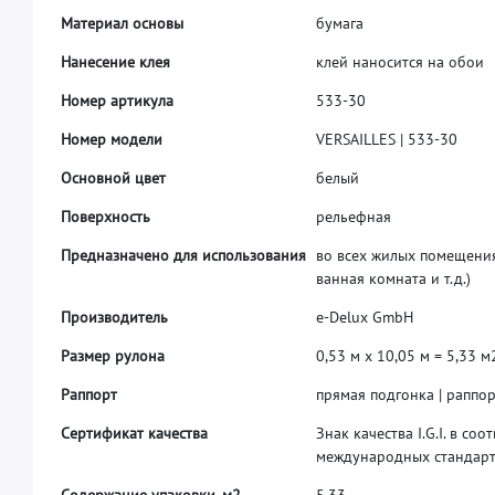
М
а
т
е
р
и
а
л
о
с
н
о
в
ы
б
у
м
а
г
а
Н
а
н
е
с
е
н
и
е
к
л
е
я
к
л
е
й
н
а
н
о
с
и
т
с
я
н
а
о
б
о
и
Н
о
м
е
р
а
р
т
и
к
у
л
а
5
3
3
-
3
0
Н
о
м
е
р
м
о
д
е
л
и
V
E
R
S
A
I
L
L
E
S
|
5
3
3
-
3
0
О
с
н
о
в
н
о
й
ц
в
е
т
б
е
л
ы
й
П
о
в
е
р
х
н
о
с
т
ь
р
е
л
ь
е
ф
н
а
я
П
р
е
д
н
а
з
н
а
ч
е
н
о
д
л
я
и
с
п
о
л
ь
з
о
в
а
н
и
я
в
о
в
с
е
х
ж
и
л
ы
х
п
о
м
е
щ
е
н
и
в
а
н
н
а
я
к
о
м
н
а
т
а
и
т
.
д
.
)
П
р
о
и
з
в
о
д
и
т
е
л
ь
e
-
D
e
l
u
x
G
m
b
H
Р
а
з
м
е
р
р
у
л
о
н
а
0
,
5
3
м
x
1
0
,
0
5
м
=
5
,
3
3
м
Р
а
п
п
о
р
т
п
р
я
м
а
я
п
о
д
г
о
н
к
а
|
р
а
п
п
о
С
е
р
т
и
ф
и
к
а
т
к
а
ч
е
с
т
в
а
З
н
а
к
к
а
ч
е
с
т
в
а
I
.
G
.
I
.
в
с
о
о
т
м
е
ж
д
у
н
а
р
о
д
н
ы
х
с
т
а
н
д
а
р
С
о
д
е
р
ж
а
н
и
е
у
п
а
к
о
в
к
и
,
м
2
5
.
3
3