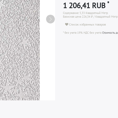
*
1 206,41 RUB
Содержание
5,33
Квадратный Метр
Базисная цена
226,34 ₽ / Квадратный Метр
Список избранных товаров
* без учета 19% НДС без учета
Стоимость д