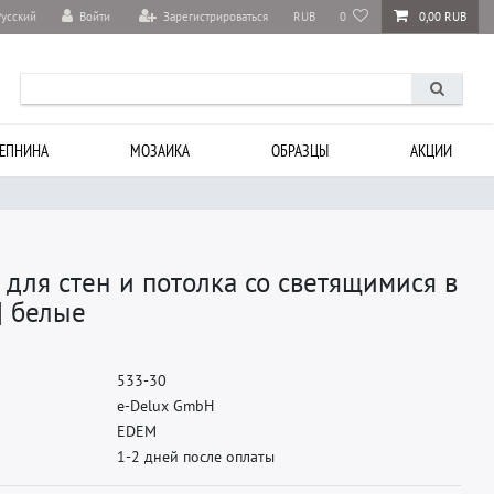
Войти
Зарегистрироваться
RUB
0
0,00 RUB
Русский
ЕПНИНА
МОЗАИКА
ОБРАЗЦЫ
АКЦИИ
для стен и потолка со светящимися в
| белые
5
3
3
-
3
0
e
-
D
e
l
u
x
G
m
b
H
E
D
E
M
1-2 дней после оплаты