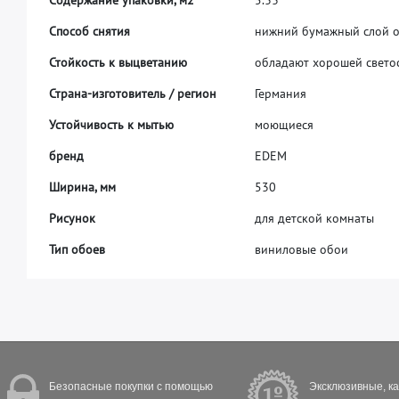
С
п
о
с
о
б
с
н
я
т
и
я
н
и
ж
н
и
й
б
у
м
а
ж
н
ы
й
с
л
о
й
С
т
о
й
к
о
с
т
ь
к
в
ы
ц
в
е
т
а
н
и
ю
о
б
л
а
д
а
ю
т
х
о
р
о
ш
е
й
с
в
е
т
о
С
т
р
а
н
а
-
и
з
г
о
т
о
в
и
т
е
л
ь
/
р
е
г
и
о
н
Г
е
р
м
а
н
и
я
У
с
т
о
й
ч
и
в
о
с
т
ь
к
м
ы
т
ь
ю
м
о
ю
щ
и
е
с
я
б
р
е
н
д
E
D
E
M
Ш
и
р
и
н
а
,
м
м
5
3
0
Рисунок
для детской комнаты
Тип обоев
виниловые обои
Безопасные покупки с помощью
Эксклюзивные, к