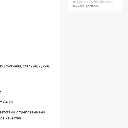
*
без учета 19% НДС
без учета
Стоимость доставки
я
х
(
г
о
с
т
и
н
а
я
,
с
п
а
л
ь
н
я
,
к
у
х
н
я
,
2
р
т
6
4
с
м
в
е
т
с
т
в
и
и
с
т
р
е
б
о
в
а
н
и
я
м
и
т
о
в
к
а
ч
е
с
т
в
а