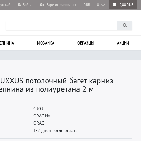
Войти
Зарегистрироваться
RUB
0
0,00 RUB
Русский
ЕПНИНА
МОЗАИКА
ОБРАЗЦЫ
АКЦИИ
LUXXUS потолочный багет карниз
епнина из полиуретана 2 м
C
3
0
3
O
R
A
C
N
V
O
R
A
C
1-2 дней после оплаты