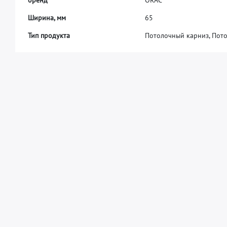
Ш
и
р
и
н
а
,
м
м
6
5
Тип продукта
Потолочный карниз, Пот