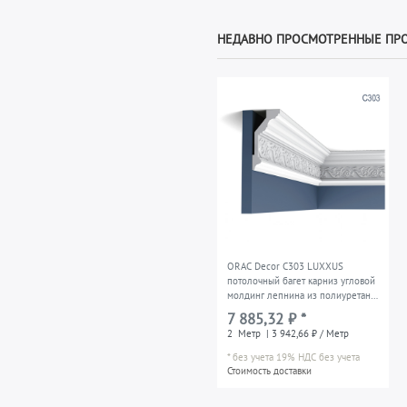
НЕДАВНО ПРОСМОТРЕННЫЕ ПР
ORAC Decor C303 LUXXUS
потолочный багет карниз угловой
молдинг лепнина из полиуретана
2 м
7 885,32 ₽ *
2
Метр
| 3 942,66 ₽ / Метр
*
без учета 19% НДС
без учета
Стоимость доставки