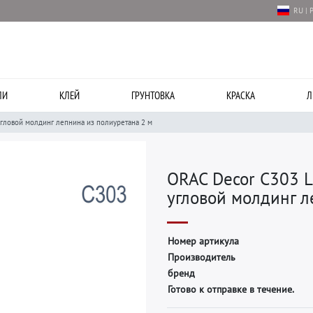
RU | 
ЛИ
КЛЕЙ
ГРУНТОВКА
КРАСКА
Л
гловой молдинг лепнина из полиуретана 2 м
ORAC Decor C303 
угловой молдинг л
Н
о
м
е
р
а
р
т
и
к
у
л
а
П
р
о
и
з
в
о
д
и
т
е
л
ь
б
р
е
н
д
Готово к отправке в течение.