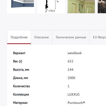
Подробнее
Описание
Технические данные
EU-Respo
В
а
р
и
а
н
т
н
е
г
и
б
к
и
й
В
е
с
(
г
)
6
5
2
В
ы
с
о
т
а
,
м
м
1
4
4
Д
л
и
н
а
,
м
м
2
0
0
0
К
о
л
и
ч
е
с
т
в
о
1
К
о
л
л
е
к
ц
и
я
L
U
X
X
U
S
М
а
т
е
р
и
а
л
P
u
r
o
t
o
u
c
h
®