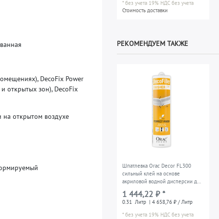
*
без учета 19% НДС
без учета
Стоимость доставки
РЕКОМЕНДУЕМ ТАКЖЕ
в
а
н
н
а
я
о
м
е
щ
е
н
и
я
х
)
,
D
e
c
o
F
i
x
P
o
w
e
r
и
о
т
к
р
ы
т
ы
х
з
о
н
)
,
D
e
c
o
F
i
x
и
н
а
о
т
к
р
ы
т
о
м
в
о
з
д
у
х
е
Шпатлевка Orac Decor FL300
о
р
м
и
р
у
е
м
ы
й
сильный клей на основе
акриловой водной дисперсии для
для безусадочной отделки стыков
1 444,22 ₽ *
ремонтная шпатлевка белый 310
0.31
Литр
| 4 658,76 ₽ / Литр
ml
*
без учета 19% НДС
без учета