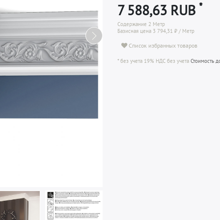
*
7 588,63 RUB
Содержание
2
Метр
Базисная цена
3 794,31 ₽ / Метр
Список избранных товаров
* без учета 19% НДС без учета
Стоимость д