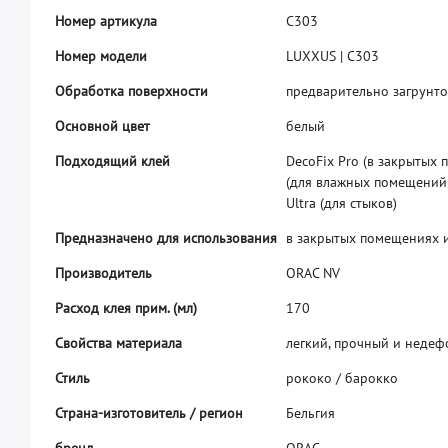
Н
о
м
е
р
а
р
т
и
к
у
л
а
C
3
0
3
Н
о
м
е
р
м
о
д
е
л
и
L
U
X
X
U
S
|
C
3
0
3
О
б
р
а
б
о
т
к
а
п
о
в
е
р
х
н
о
с
т
и
п
р
е
д
в
а
р
и
т
е
л
ь
н
о
з
а
г
р
у
н
т
о
О
с
н
о
в
н
о
й
ц
в
е
т
б
е
л
ы
й
П
о
д
х
о
д
я
щ
и
й
к
л
е
й
D
e
c
o
F
i
x
P
r
o
(
в
з
а
к
р
ы
т
ы
х
п
(
д
л
я
в
л
а
ж
н
ы
х
п
о
м
е
щ
е
н
и
й
U
l
t
r
a
(
д
л
я
с
т
ы
к
о
в
)
П
р
е
д
н
а
з
н
а
ч
е
н
о
д
л
я
и
с
п
о
л
ь
з
о
в
а
н
и
я
в
з
а
к
р
ы
т
ы
х
п
о
м
е
щ
е
н
и
я
х
П
р
о
и
з
в
о
д
и
т
е
л
ь
O
R
A
C
N
V
Р
а
с
х
о
д
к
л
е
я
п
р
и
м
.
(
м
л
)
1
7
0
С
в
о
й
с
т
в
а
м
а
т
е
р
и
а
л
а
л
е
г
к
и
й
,
п
р
о
ч
н
ы
й
и
н
е
д
е
ф
С
т
и
л
ь
р
о
к
о
к
о
/
б
а
р
о
к
к
о
С
т
р
а
н
а
-
и
з
г
о
т
о
в
и
т
е
л
ь
/
р
е
г
и
о
н
Б
е
л
ь
г
и
я
б
р
е
н
д
O
R
A
C