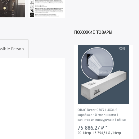
ПОХОЖИЕ ТОВАРЫ
sible Person
ORAC Decor C303 LUXXUS
коробка с 10 молдингами |
карнизы из полиуретана | общая
длина 20 м
75 886,27 ₽ *
20
Метр
| 3 794,31 ₽ / Метр