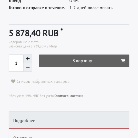
б
р
е
н
д
O
R
A
C
Готово к отправке в течение.
1-2 дней после оплаты
*
5 878,40 RUB
Содержание
2
Метр
Базисная цена
2 939,20 ₽ / Метр
В корзину
Список избранных товаров
* без учета 19% НДС без учета
Стоимость доставки
Подробнее
Описание