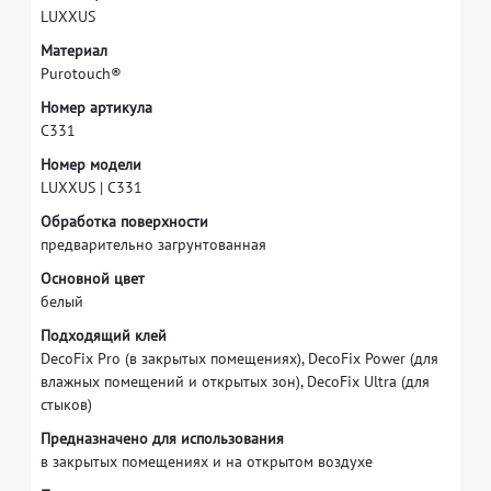
L
U
X
X
U
S
М
а
т
е
р
и
а
л
P
u
r
o
t
o
u
c
h
®
Н
о
м
е
р
а
р
т
и
к
у
л
а
C
3
3
1
Н
о
м
е
р
м
о
д
е
л
и
L
U
X
X
U
S
|
C
3
3
1
О
б
р
а
б
о
т
к
а
п
о
в
е
р
х
н
о
с
т
и
п
р
е
д
в
а
р
и
т
е
л
ь
н
о
з
а
г
р
у
н
т
о
в
а
н
н
а
я
О
с
н
о
в
н
о
й
ц
в
е
т
б
е
л
ы
й
П
о
д
х
о
д
я
щ
и
й
к
л
е
й
D
e
c
o
F
i
x
P
r
o
(
в
з
а
к
р
ы
т
ы
х
п
о
м
е
щ
е
н
и
я
х
)
,
D
e
c
o
F
i
x
P
o
w
e
r
(
д
л
я
в
л
а
ж
н
ы
х
п
о
м
е
щ
е
н
и
й
и
о
т
к
р
ы
т
ы
х
з
о
н
)
,
D
e
c
o
F
i
x
U
l
t
r
a
(
д
л
я
с
т
ы
к
о
в
)
П
р
е
д
н
а
з
н
а
ч
е
н
о
д
л
я
и
с
п
о
л
ь
з
о
в
а
н
и
я
в
з
а
к
р
ы
т
ы
х
п
о
м
е
щ
е
н
и
я
х
и
н
а
о
т
к
р
ы
т
о
м
в
о
з
д
у
х
е