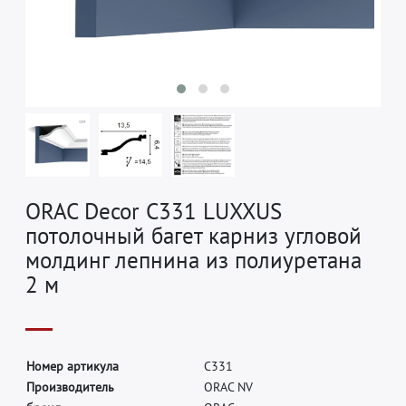
ORAC Decor C331 LUXXUS
потолочный багет карниз угловой
молдинг лепнина из полиуретана
2 м
Н
о
м
е
р
а
р
т
и
к
у
л
а
C
3
3
1
П
р
о
и
з
в
о
д
и
т
е
л
ь
O
R
A
C
N
V