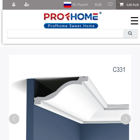
RUB
0,00 RUB
RU | Русский
☰