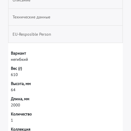
Технические данные
EU-Resposible Person
В
а
р
и
а
н
т
н
е
г
и
б
к
и
й
В
е
с
(
г
)
6
1
0
В
ы
с
о
т
а
,
м
м
6
4
Д
л
и
н
а
,
м
м
2
0
0
0
К
о
л
и
ч
е
с
т
в
о
1
К
о
л
л
е
к
ц
и
я