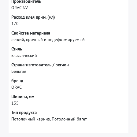
П
р
о
и
з
в
о
д
и
т
е
л
ь
O
R
A
C
N
V
Р
а
с
х
о
д
к
л
е
я
п
р
и
м
.
(
м
л
)
1
7
0
С
в
о
й
с
т
в
а
м
а
т
е
р
и
а
л
а
л
е
г
к
и
й
,
п
р
о
ч
н
ы
й
и
н
е
д
е
ф
о
р
м
и
р
у
е
м
ы
й
С
т
и
л
ь
к
л
а
с
с
и
ч
е
с
к
и
й
С
т
р
а
н
а
-
и
з
г
о
т
о
в
и
т
е
л
ь
/
р
е
г
и
о
н
Б
е
л
ь
г
и
я
б
р
е
н
д
O
R
A
C
Ш
и
р
и
н
а
,
м
м
1
3
5
Тип продукта
Потолочный карниз, Потолочный багет