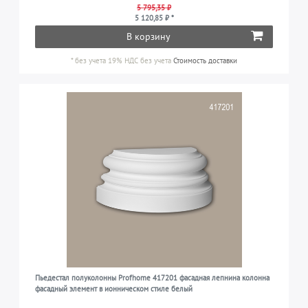
5 795,35 ₽
5 120,85 ₽ *
В корзину
*
без учета 19% НДС
без учета
Стоимость доставки
Пьедестал полуколонны Profhome 417201 фасадная лепнина колонна
фасадный элемент в ионническом стиле белый