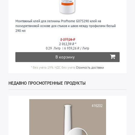
Монтажный клей для лепнины Profhome G07S290 клей на
полиуретановой основе для стыков и швов между профилями белый
290 мл
2 277,26 ₽
2 012,39 ₽ *
0.29
Литр
| 6 939,26 ₽ / Литр
В корзину
*
без учета 19% НДС
без учета
Стоимость доставки
НЕДАВНО ПРОСМОТРЕННЫЕ ПРОДУКТЫ