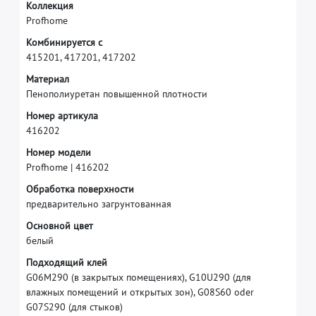
К
о
л
л
е
к
ц
и
я
P
r
o
f
h
o
m
e
К
о
м
б
и
н
и
р
у
е
т
с
я
с
4
1
5
2
0
1
,
4
1
7
2
0
1
,
4
1
7
2
0
2
М
а
т
е
р
и
а
л
П
е
н
о
п
о
л
и
у
р
е
т
а
н
п
о
в
ы
ш
е
н
н
о
й
п
л
о
т
н
о
с
т
и
Н
о
м
е
р
а
р
т
и
к
у
л
а
4
1
6
2
0
2
Н
о
м
е
р
м
о
д
е
л
и
P
r
o
f
h
o
m
e
|
4
1
6
2
0
2
О
б
р
а
б
о
т
к
а
п
о
в
е
р
х
н
о
с
т
и
п
р
е
д
в
а
р
и
т
е
л
ь
н
о
з
а
г
р
у
н
т
о
в
а
н
н
а
я
О
с
н
о
в
н
о
й
ц
в
е
т
б
е
л
ы
й
П
о
д
х
о
д
я
щ
и
й
к
л
е
й
G
0
6
M
2
9
0
(
в
з
а
к
р
ы
т
ы
х
п
о
м
е
щ
е
н
и
я
х
)
,
G
1
0
U
2
9
0
(
д
л
я
в
л
а
ж
н
ы
х
п
о
м
е
щ
е
н
и
й
и
о
т
к
р
ы
т
ы
х
з
о
н
)
,
G
0
8
S
6
0
o
d
e
r
G
0
7
S
2
9
0
(
д
л
я
с
т
ы
к
о
в
)