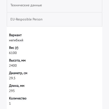
Технические данные
EU-Resposible Person
В
а
р
и
а
н
т
н
е
г
и
б
к
и
й
В
е
с
(
г
)
6
1
0
0
В
ы
с
о
т
а
,
м
м
2
4
0
0
Д
и
а
м
е
т
р
,
с
м
2
9
.
5
Д
л
и
н
а
,
м
м
2
9
5
К
о
л
и
ч
е
с
т
в
о
1