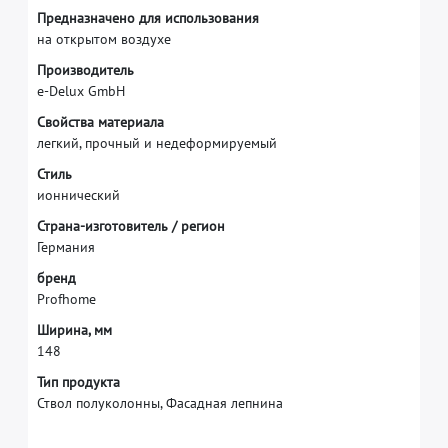
П
р
е
д
н
а
з
н
а
ч
е
н
о
д
л
я
и
с
п
о
л
ь
з
о
в
а
н
и
я
н
а
о
т
к
р
ы
т
о
м
в
о
з
д
у
х
е
П
р
о
и
з
в
о
д
и
т
е
л
ь
e
-
D
e
l
u
x
G
m
b
H
С
в
о
й
с
т
в
а
м
а
т
е
р
и
а
л
а
л
е
г
к
и
й
,
п
р
о
ч
н
ы
й
и
н
е
д
е
ф
о
р
м
и
р
у
е
м
ы
й
С
т
и
л
ь
и
о
н
н
и
ч
е
с
к
и
й
С
т
р
а
н
а
-
и
з
г
о
т
о
в
и
т
е
л
ь
/
р
е
г
и
о
н
Г
е
р
м
а
н
и
я
б
р
е
н
д
P
r
o
f
h
o
m
e
Ш
и
р
и
н
а
,
м
м
1
4
8
Тип продукта
Ствол полуколонны, Фасадная лепнина