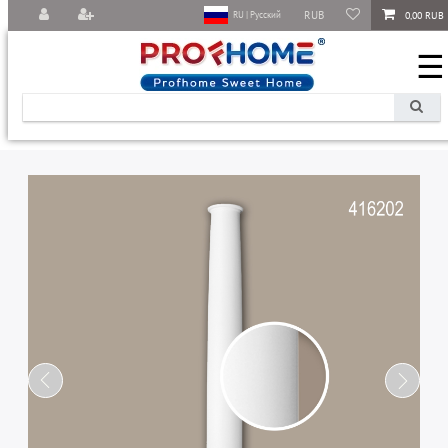
RUB
0,00 RUB
RU | Русский
☰