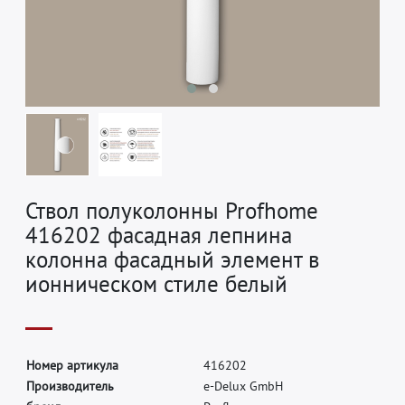
Ствол полуколонны Profhome
416202 фасадная лепнина
колонна фасадный элемент в
ионническом стиле белый
Н
о
м
е
р
а
р
т
и
к
у
л
а
4
1
6
2
0
2
П
р
о
и
з
в
о
д
и
т
е
л
ь
e
-
D
e
l
u
x
G
m
b
H