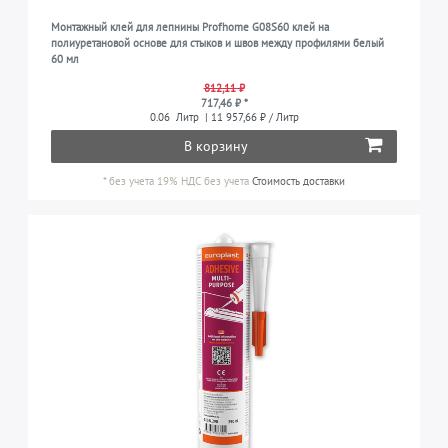
Монтажный клей для лепнины Profhome G08S60 клей на
полиуретановой основе для стыков и швов между профилями белый
60 мл
812,11 ₽
717,46 ₽ *
0.06
Литр
| 11 957,66 ₽ / Литр
В корзину
*
без учета 19% НДС
без учета
Стоимость доставки