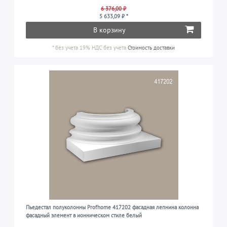
6 376,00 ₽
5 633,09 ₽ *
В корзину
*
без учета 19% НДС
без учета
Стоимость доставки
Пьедестал полуколонны Profhome 417202 фасадная лепнина колонна
фасадный элемент в ионническом стиле белый