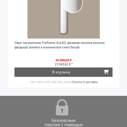
Ствол полуколонны Profhome 416202 фасадная лепнина колонна
фасадный элемент в ионническом стиле белый
26 080,68 ₽
23 043,81 ₽ *
В корзину
*
без учета 19% НДС
без учета
Стоимость доставки
Безопасные
покупки с помощью