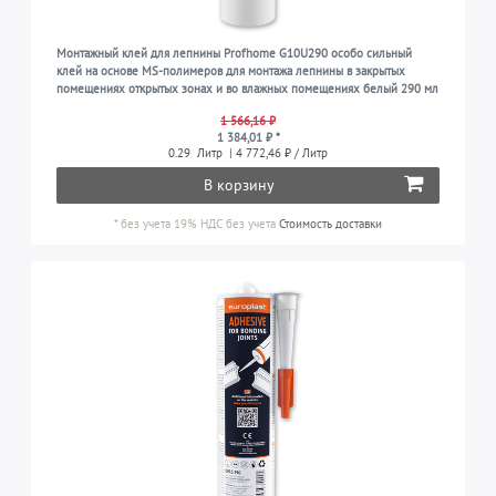
Монтажный клей для лепнины Profhome G10U290 особо сильный
клей на основе MS-полимеров для монтажа лепнины в закрытых
помещениях открытых зонах и во влажных помещениях белый 290 мл
1 566,16 ₽
1 384,01 ₽ *
0.29
Литр
| 4 772,46 ₽ / Литр
В корзину
*
без учета 19% НДС
без учета
Стоимость доставки