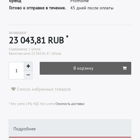
б
р
е
н
д
P
r
o
f
h
o
m
e
Готово к отправке в течение.
45 дней после оплаты
26 080,68 ₽
*
23 043,81 RUB
Содержание
1
Штука
Базисная цена
23 043,81 ₽ / Штука
В корзину
Список избранных товаров
* без учета 19% НДС без учета
Стоимость доставки
Подробнее