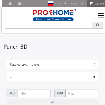
RUB
0,00 RUB
RU | Русский
☰
Punch 3D
RUB
RUB