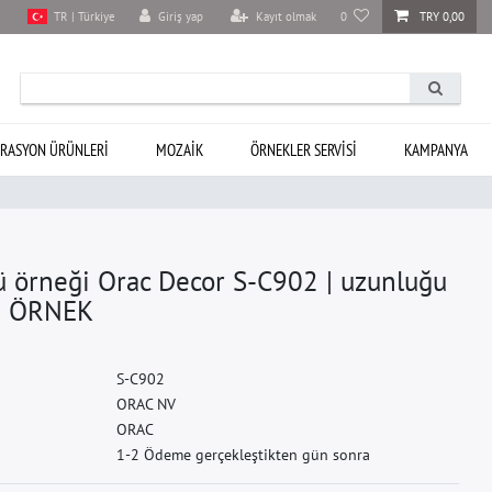
Giriş yap
Kayıt olmak
0
TRY 0,00
TR | Türkiye
RASYON ÜRÜNLERI
MOZAIK
ÖRNEKLER SERVISI
KAMPANYA
 örneği Orac Decor S-C902 | uzunluğu
an ÖRNEK
S
-
C
9
0
2
O
R
A
C
N
V
O
R
A
C
1-2 Ödeme gerçekleştikten gün sonra