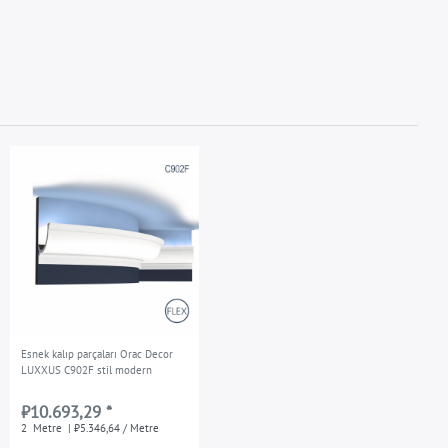
Esnek kalıp parçaları Orac Decor
LUXXUS C902F stil modern
₺10.693,29 *
2
Metre
| ₺5.346,64 / Metre