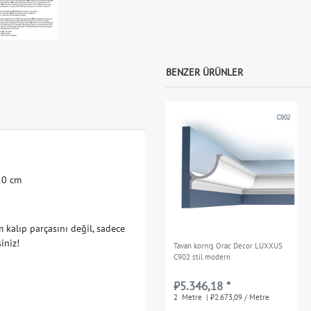
BENZER ÜRÜNLER
1
0
c
m
m
k
a
l
ı
p
p
a
r
ç
a
s
ı
n
ı
d
e
ğ
i
l
,
s
a
d
e
c
e
s
i
n
i
z
!
Tavan korniş Orac Decor LUXXUS
C902 stil modern
₺5.346,18 *
2
Metre
| ₺2.673,09 / Metre