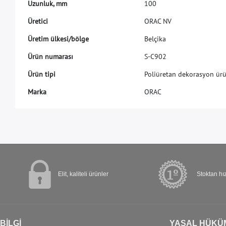
U
z
u
n
l
u
k
,
m
m
1
0
0
Ü
r
e
t
i
c
i
O
R
A
C
N
V
Ü
r
e
t
i
m
ü
l
k
e
s
i
/
b
ö
l
g
e
B
e
l
ç
i
k
a
Ü
r
ü
n
n
u
m
a
r
a
s
ı
S
-
C
9
0
2
Ü
r
ü
n
t
i
p
i
P
o
l
i
ü
r
e
t
a
n
d
e
k
o
r
a
s
y
o
n
ü
r
M
a
r
k
a
O
R
A
C
Elit, kaliteli ürünler
Stoktan hız
BİLGİ
YASAL HÜKÜ