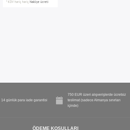
*
KDV hariç
hariç
Nakliye ücreti
750 EUR üzeri alışverişlerde ücretsiz
14 günlük para iade garantisi
teslimat (sadece Almanya sınırları
içinde)
ÖDEME KOŞULLARI