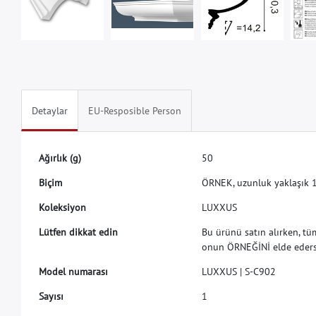
Detaylar
EU-Resposible Person
A
ğ
ı
r
l
ı
k
(
g
)
5
0
B
i
ç
i
m
Ö
R
N
E
K
,
u
z
u
n
l
u
k
y
a
k
l
a
ş
ı
k
K
o
l
e
k
s
i
y
o
n
L
U
X
X
U
S
L
ü
t
f
e
n
d
i
k
k
a
t
e
d
i
n
B
u
ü
r
ü
n
ü
s
a
t
ı
n
a
l
ı
r
k
e
n
,
t
ü
o
n
u
n
Ö
R
N
E
Ğ
İ
N
İ
e
l
d
e
e
d
e
r
M
o
d
e
l
n
u
m
a
r
a
s
ı
L
U
X
X
U
S
|
S
-
C
9
0
2
S
a
y
ı
s
ı
1