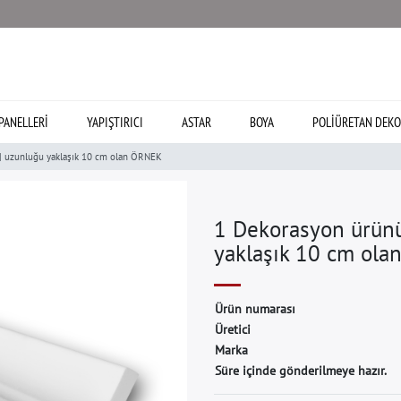
PANELLERI
YAPIŞTIRICI
ASTAR
BOYA
POLIÜRETAN DEKO
| uzunluğu yaklaşık 10 cm olan ÖRNEK
1 Dekorasyon ürünü
yaklaşık 10 cm ol
Ü
r
ü
n
n
u
m
a
r
a
s
ı
Ü
r
e
t
i
c
i
M
a
r
k
a
Süre içinde gönderilmeye hazır.