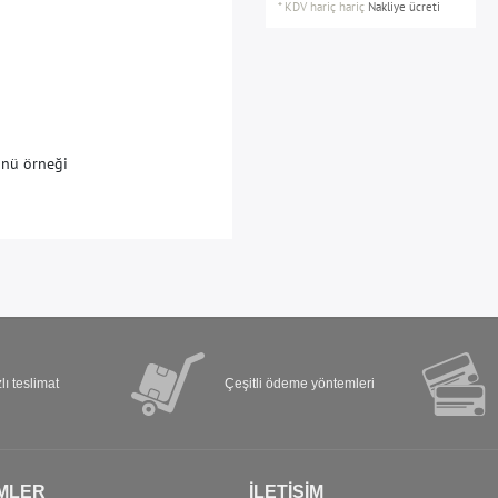
*
KDV hariç
hariç
Nakliye ücreti
ü
n
ü
ö
r
n
e
ğ
i
lı teslimat
Çeşitli ödeme yöntemleri
MLER
İLETIŞIM