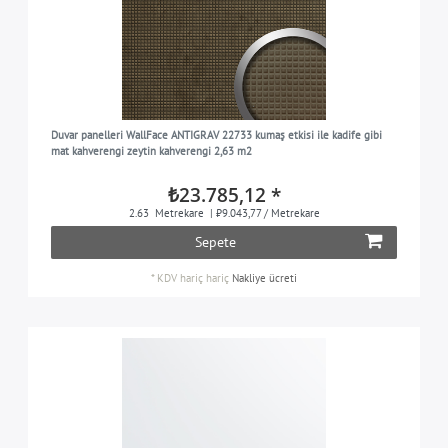
Duvar panelleri WallFace ANTIGRAV 22733 kumaş etkisi ile kadife gibi
mat kahverengi zeytin kahverengi 2,63 m2
₺23.785,12 *
2.63
Metrekare
| ₺9.043,77 / Metrekare
Sepete
*
KDV hariç
hariç
Nakliye ücreti