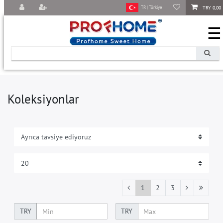
TRY 0,00
TR | Türkiye
☰
Koleksiyonlar
1
2
3
TRY
TRY