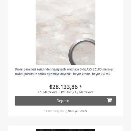
Duvar panelleri kendinden yapışkanlı WallFace S-GLASS 23180 mermer
taklidi pürüzsüz parlak aşınmaya dayanıklı beyaz kremsi beyaz 2,6 m2
₺28.133,86 *
2.6
Metrekare
| ₺10.820,71 / Metrekare
Sepete
*
KDV hariç
hariç
Nakliye ücreti