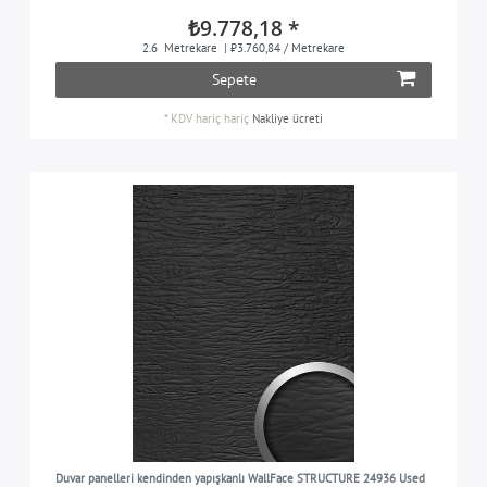
₺9.778,18 *
2.6
Metrekare
| ₺3.760,84 / Metrekare
Sepete
*
KDV hariç
hariç
Nakliye ücreti
Duvar panelleri kendinden yapışkanlı WallFace STRUCTURE 24936 Used