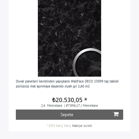
Duvar panelleri kendinden yapışkanlı WallFace DECO 23099 taş taklidi
pürüzsüz mat aşınmaya dayanıklı siyah gri 2,60 m2
₺20.530,05 *
2.6
Metrekare
| ₺7.896,17 / Metrekare
Sepete
*
KDV hariç
hariç
Nakliye ücreti