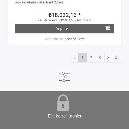
Look kabartmalı mat antrasit 2,6 m2
₺18.022,16 *
2.6
Metrekare
| ₺6.931,60 / Metrekare
Sepete
*
KDV hariç
hariç
Nakliye ücreti
1
2
3
Elit, kaliteli ürünler