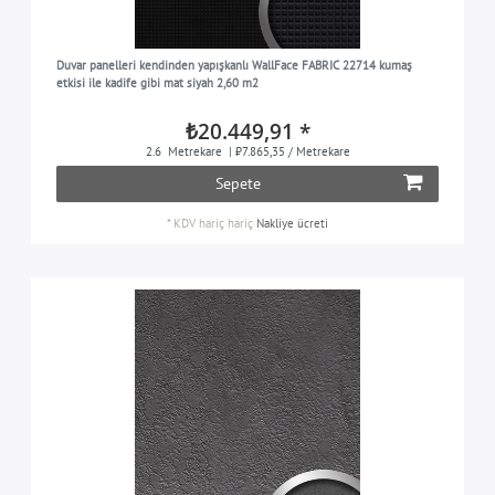
Duvar panelleri kendinden yapışkanlı WallFace FABRIC 22714 kumaş
etkisi ile kadife gibi mat siyah 2,60 m2
₺20.449,91 *
2.6
Metrekare
| ₺7.865,35 / Metrekare
Sepete
*
KDV hariç
hariç
Nakliye ücreti