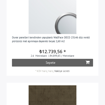
Duvar panelleri kendinden yapışkanlı WallFace DECO 23146 düz renkli
pürüzsüz mat aşınmaya dayanıklı beyaz 2,60 m2
₺12.739,56 *
2.6
Metrekare
| ₺4.899,83 / Metrekare
Sepete
*
KDV hariç
hariç
Nakliye ücreti