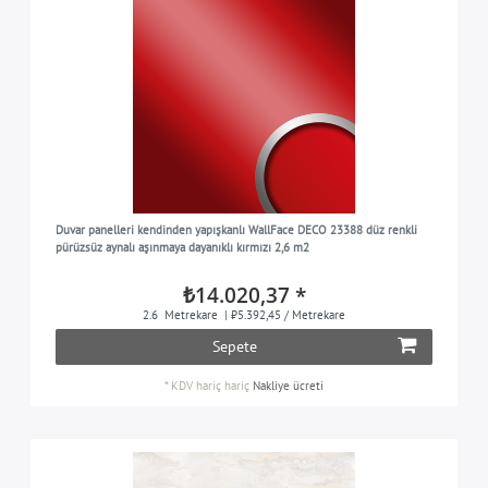
Duvar panelleri kendinden yapışkanlı WallFace DECO 23388 düz renkli
pürüzsüz aynalı aşınmaya dayanıklı kırmızı 2,6 m2
₺14.020,37 *
2.6
Metrekare
| ₺5.392,45 / Metrekare
Sepete
*
KDV hariç
hariç
Nakliye ücreti