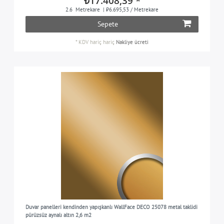
₺17.408,39 *
2.6
Metrekare
| ₺6.695,53 / Metrekare
Sepete
*
KDV hariç
hariç
Nakliye ücreti
Duvar panelleri kendinden yapışkanlı WallFace DECO 25078 metal taklidi
pürüzsüz aynalı altın 2,6 m2