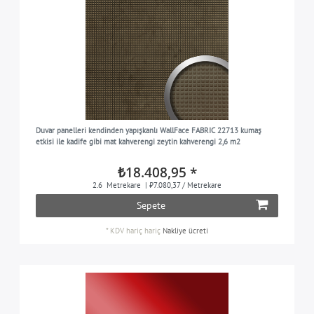
Duvar panelleri kendinden yapışkanlı WallFace FABRIC 22713 kumaş
etkisi ile kadife gibi mat kahverengi zeytin kahverengi 2,6 m2
₺18.408,95 *
2.6
Metrekare
| ₺7.080,37 / Metrekare
Sepete
*
KDV hariç
hariç
Nakliye ücreti