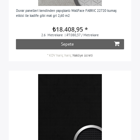
Duvar panelleri kendinden yapışkanlı WallFace FABRIC 22720 kumaş
etkisi ile kadife gibi mat gri 2,60 m2
₺18.408,95 *
2.6
Metrekare
| ₺7.080,37 / Metrekare
Sepete
*
KDV hariç
hariç
Nakliye ücreti