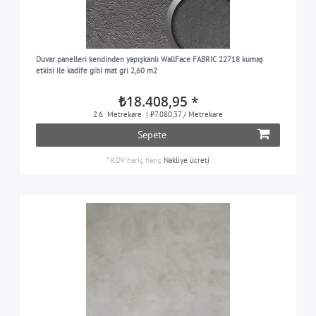
Duvar panelleri kendinden yapışkanlı WallFace FABRIC 22718 kumaş
etkisi ile kadife gibi mat gri 2,60 m2
₺18.408,95 *
2.6
Metrekare
| ₺7.080,37 / Metrekare
Sepete
*
KDV hariç
hariç
Nakliye ücreti