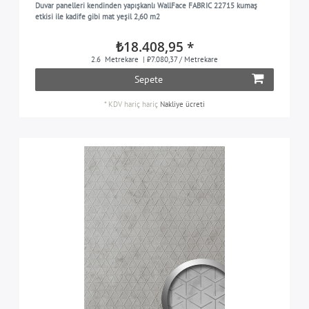
Duvar panelleri kendinden yapışkanlı WallFace FABRIC 22715 kumaş
kum
6
etkisi ile kadife gibi mat yeşil 2,60 m2
siyah
13
₺18.408,95 *
siyah kahverengi
6
2.6
Metrekare
| ₺7.080,37 / Metrekare
Sepete
siyah gri
1
gri ipek renkli
2
*
KDV hariç
hariç
Nakliye ücreti
gümüş
5
pişmiş toprak
1
mor
5
beyaz
3