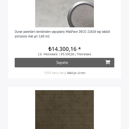
Duvar panelleri kendinden yapışkanlı WallFace DECO 22828 taş taklidi
pürüzsüz mat gri 2,60 m2
₺14.300,16 *
2.6
Metrekare
| ₺5.500,06 / Metrekare
Sepete
*
KDV hariç
hariç
Nakliye ücreti