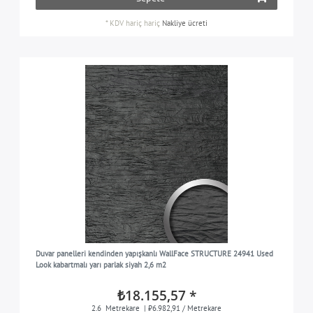
*
KDV hariç
hariç
Nakliye ücreti
Duvar panelleri kendinden yapışkanlı WallFace STRUCTURE 24941 Used
Look kabartmalı yarı parlak siyah 2,6 m2
₺18.155,57 *
2.6
Metrekare
| ₺6.982,91 / Metrekare