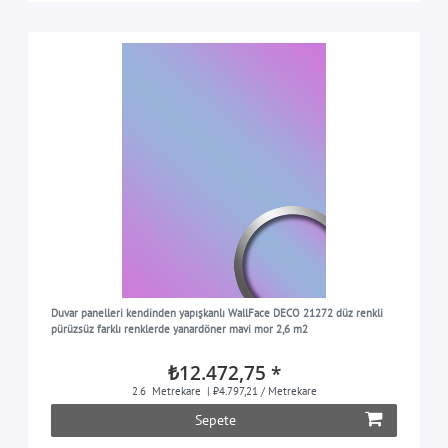
Duvar panelleri kendinden yapışkanlı WallFace DECO 21272 düz renkli
pürüzsüz farklı renklerde yanardöner mavi mor 2,6 m2
₺12.472,75 *
2.6
Metrekare
| ₺4.797,21 / Metrekare
Sepete