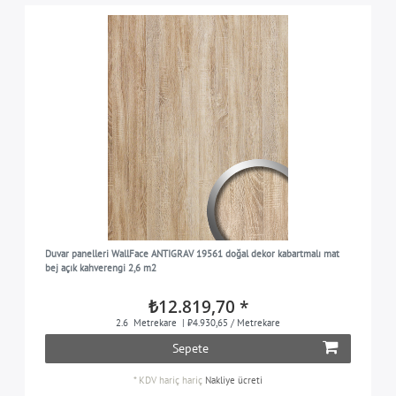
Duvar panelleri WallFace ANTIGRAV 19561 doğal dekor kabartmalı mat
bej açık kahverengi 2,6 m2
₺12.819,70 *
2.6
Metrekare
| ₺4.930,65 / Metrekare
Sepete
*
KDV hariç
hariç
Nakliye ücreti