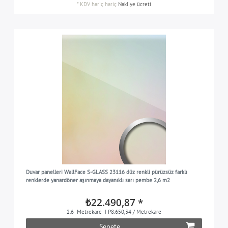
*
KDV hariç
hariç
Nakliye ücreti
Duvar panelleri WallFace S-GLASS 23116 düz renkli pürüzsüz farklı
renklerde yanardöner aşınmaya dayanıklı sarı pembe 2,6 m2
₺22.490,87 *
2.6
Metrekare
| ₺8.650,34 / Metrekare
Sepete